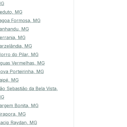
MG
eduto, MG
agoa Formosa, MG
tanhandu, MG
errania, MG
arzelândia, MG
orro do Pilar, MG
guas Vermelhas, MG
ova Porteirinha, MG
taipé, MG
ão Sebastião da Bela Vista,
MG
argem Bonita, MG
irapora, MG
acip Raydan, MG