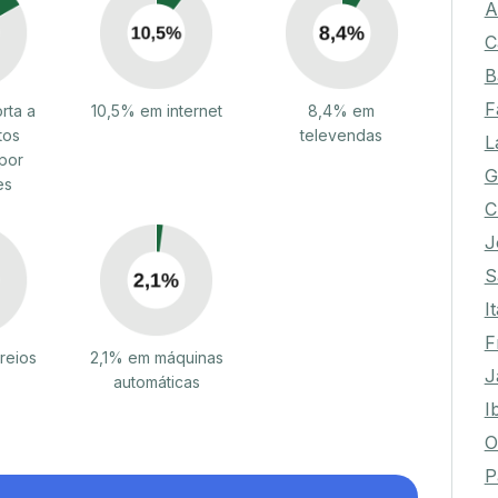
A
C
B
F
rta a
10,5% em internet
8,4% em
tos
televendas
L
por
G
es
C
J
S
I
F
reios
2,1% em máquinas
J
automáticas
I
O
P