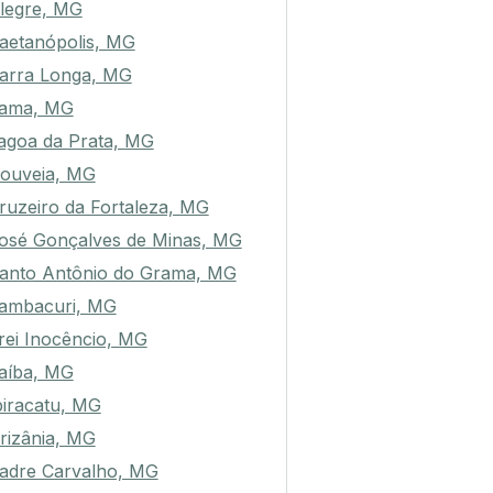
legre, MG
aetanópolis, MG
arra Longa, MG
ama, MG
agoa da Prata, MG
ouveia, MG
ruzeiro da Fortaleza, MG
osé Gonçalves de Minas, MG
anto Antônio do Grama, MG
tambacuri, MG
rei Inocêncio, MG
aíba, MG
biracatu, MG
rizânia, MG
adre Carvalho, MG