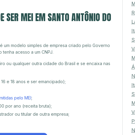
R
E SER MEI EM SANTO ANTÔNIO DO
L
I
S
 é um modelo simples de empresa criado pelo Governo
V
o tenha acesso a um CNPJ.
M
ro ou qualquer outra cidade do Brasil e se encaixa nas
Á
N
e 16 e 18 anos e ser emancipado);
I
S
mitidas pelo MEI
;
0 por ano (receita bruta);
V
trador ou titular de outra empresa;
P
N