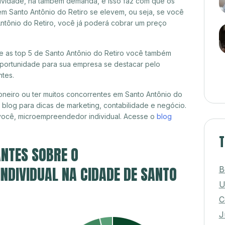
itividade, há também demanda, e isso faz com que os
em Santo Antônio do Retiro se elevem, ou seja, se você
Antônio do Retiro, você já poderá cobrar um preço
re as top 5 de Santo Antônio do Retiro você também
 oportunidade para sua empresa se destacar pelo
ntes.
neiro ou ter muitos concorrentes em Santo Antônio do
 blog para dicas de marketing, contabilidade e negócio.
 você, microempreendedor individual. Acesse o
blog
T
NTES SOBRE O
DIVIDUAL NA CIDADE DE SANTO
B
U
C
J