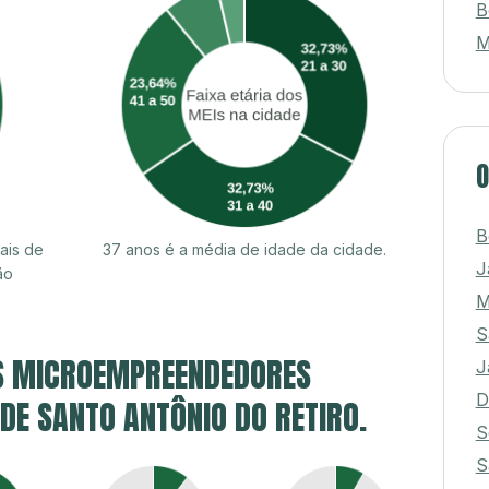
B
M
O
B
ais de
37 anos é a média de idade da cidade.
J
ão
M
S
S MICROEMPREENDEDORES
J
D
 DE SANTO ANTÔNIO DO RETIRO.
S
S