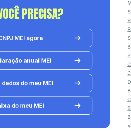
M
VOCÊ PRECISA?
S
R
R
NPJ MEI agora
S
B
P
laração anual
MEI
C
C
D
 dados do meu MEI
B
C
aixa
do meu MEI
B
B
V