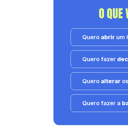
O QUE 
Quero
abrir
um C
Quero fazer
dec
Quero
alterar
os
Quero fazer a
b