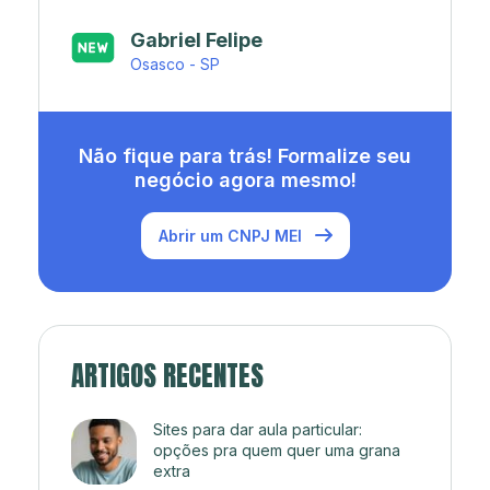
Japa’s açaí e sorveteria
Rio de Janeiro - RJ
Não fique para trás! Formalize seu
negócio agora mesmo!
Abrir um CNPJ MEI
ARTIGOS RECENTES
Sites para dar aula particular:
opções pra quem quer uma grana
extra