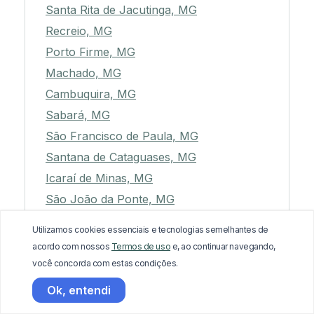
Santa Rita de Jacutinga, MG
Recreio, MG
Porto Firme, MG
Machado, MG
Cambuquira, MG
Sabará, MG
São Francisco de Paula, MG
Santana de Cataguases, MG
Icaraí de Minas, MG
São João da Ponte, MG
Itajubá, MG
Utilizamos cookies essenciais e tecnologias semelhantes de
Coluna, MG
acordo com nossos
Termos de uso
e, ao continuar navegando,
Perdigão, MG
você concorda com estas condições.
Areado, MG
Ok, entendi
Rio Novo, MG