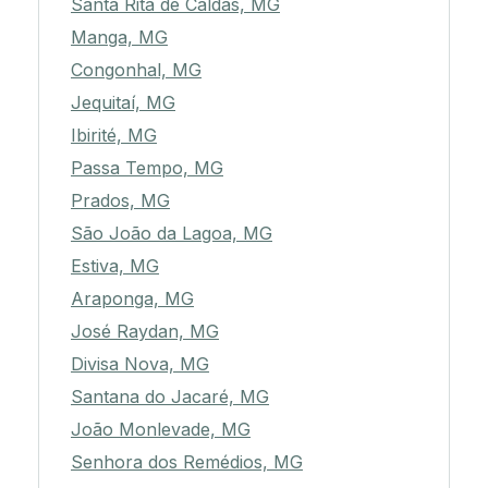
Santa Rita de Caldas, MG
Manga, MG
Congonhal, MG
Jequitaí, MG
Ibirité, MG
Passa Tempo, MG
Prados, MG
São João da Lagoa, MG
Estiva, MG
Araponga, MG
José Raydan, MG
Divisa Nova, MG
Santana do Jacaré, MG
João Monlevade, MG
Senhora dos Remédios, MG