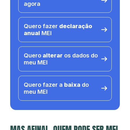
agora
Quero fazer
declaração
anual
MEI
Quero
alterar
os dados do
meu MEI
Quero fazer a
baixa
do
meu MEI
MAS AFINAL, QUEM PODE SER MEI