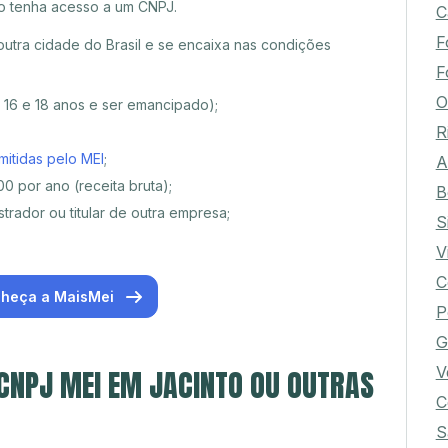
o tenha acesso a um CNPJ.
C
F
utra cidade do Brasil e se encaixa nas condições
F
O
e 16 e 18 anos e ser emancipado);
R
mitidas pelo MEI
;
A
0 por ano (receita bruta);
B
trador ou titular de outra empresa;
S
V
C
heça a MaisMei
P
G
V
 CNPJ MEI EM JACINTO OU OUTRAS
C
S