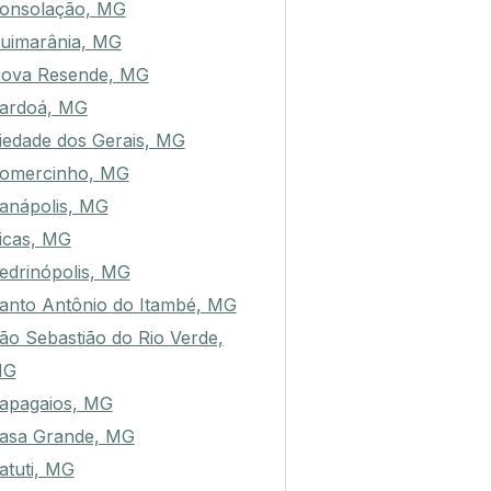
onsolação, MG
uimarânia, MG
ova Resende, MG
ardoá, MG
iedade dos Gerais, MG
omercinho, MG
anápolis, MG
icas, MG
edrinópolis, MG
anto Antônio do Itambé, MG
ão Sebastião do Rio Verde,
MG
apagaios, MG
asa Grande, MG
atuti, MG