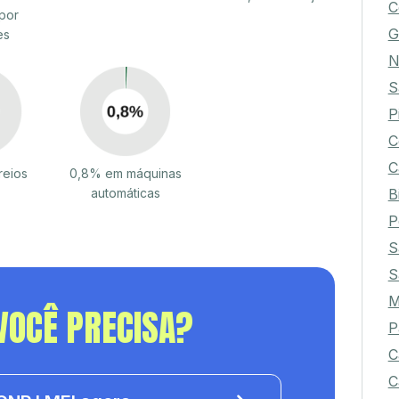
C
por
G
es
N
S
P
C
C
reios
0,8% em máquinas
B
automáticas
P
S
S
VOCÊ PRECISA?
P
C
C