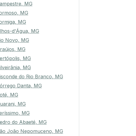
ampestre, MG
ormoso, MG
ormiga, MG
lhos-d'Água, MG
io Novo, MG
raújos, MG
ertópolis, MG
ilveirânia, MG
isconde do Rio Branco, MG
órrego Danta, MG
oté, MG
uarani, MG
eríssimo, MG
edro do Abaeté, MG
ão João Nepomuceno, MG