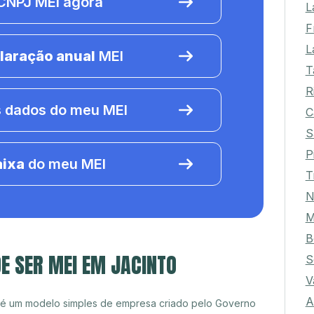
NPJ MEI agora
L
F
L
laração anual
MEI
T
R
 dados do meu MEI
C
S
P
aixa
do meu MEI
T
N
M
B
E SER MEI EM JACINTO
S
V
A
 é um modelo simples de empresa criado pelo Governo