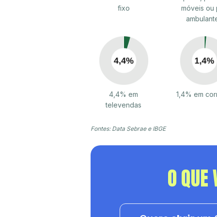
fixo
móveis ou 
ambulant
4,4% em
1,4% em cor
televendas
Fontes: Data Sebrae e IBGE
O QUE 