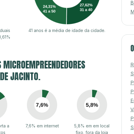
B
M
duais
41 anos é a média de idade da cidade.
3,61%
O
S MICROEMPREENDEDORES
R
 DE JACINTO.
S
P
P
E
V
P
rta a
7,6% em internet
5,8% em em local
S
tos
fixo, fora da loja