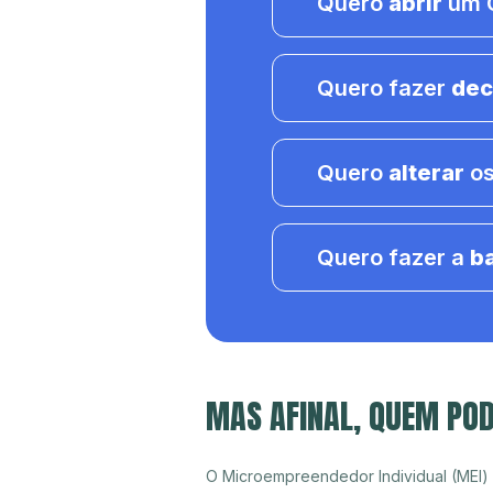
Quero
abrir
um C
Quero fazer
dec
Quero
alterar
os
Quero fazer a
b
MAS AFINAL, QUEM POD
O Microempreendedor Individual (MEI)