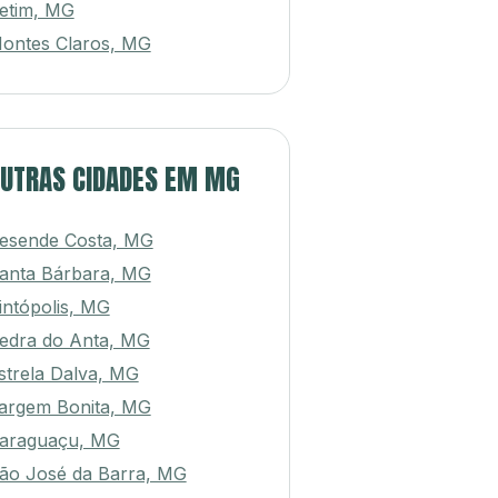
etim, MG
ontes Claros, MG
UTRAS CIDADES EM MG
esende Costa, MG
anta Bárbara, MG
intópolis, MG
edra do Anta, MG
strela Dalva, MG
argem Bonita, MG
araguaçu, MG
ão José da Barra, MG