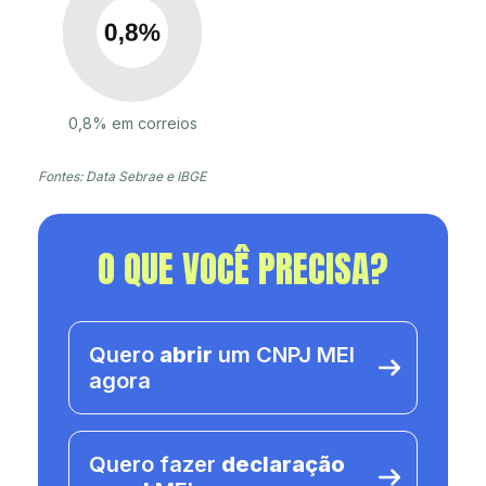
0,8% em correios
Fontes: Data Sebrae e IBGE
O QUE VOCÊ PRECISA?
Quero
abrir
um CNPJ MEI
agora
Quero fazer
declaração