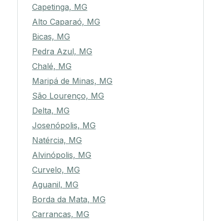
Capetinga, MG
Alto Caparaó, MG
Bicas, MG
Pedra Azul, MG
Chalé, MG
Maripá de Minas, MG
São Lourenço, MG
Delta, MG
Josenópolis, MG
Natércia, MG
Alvinópolis, MG
Curvelo, MG
Aguanil, MG
Borda da Mata, MG
Carrancas, MG