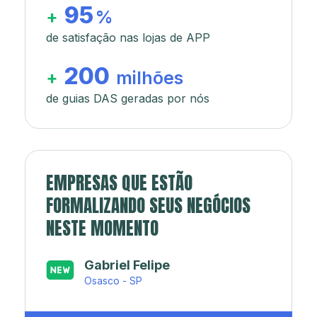
95
+
%
de satisfação nas lojas de APP
200
+
milhões
de guias DAS geradas por nós
EMPRESAS QUE ESTÃO
FORMALIZANDO SEUS NEGÓCIOS
NESTE MOMENTO
Japa’s açaí e sorveteria
Rio de Janeiro - RJ