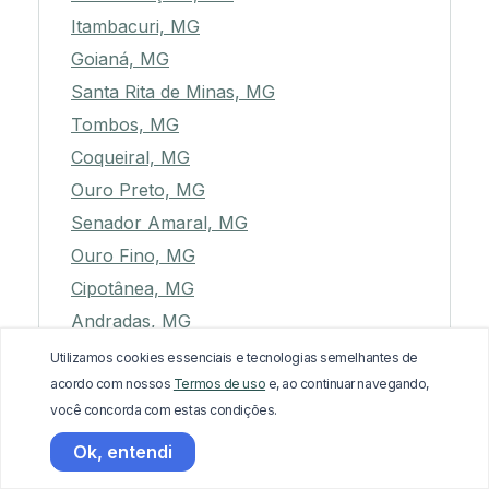
Itambacuri, MG
Goianá, MG
Santa Rita de Minas, MG
Tombos, MG
Coqueiral, MG
Ouro Preto, MG
Senador Amaral, MG
Ouro Fino, MG
Cipotânea, MG
Andradas, MG
Palmópolis, MG
Utilizamos cookies essenciais e tecnologias semelhantes de
acordo com nossos
Termos de uso
e, ao continuar navegando,
Eugenópolis, MG
você concorda com estas condições.
Carvalhos, MG
Ok, entendi
Frei Gaspar, MG
Cabeceira Grande, MG