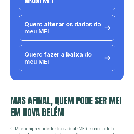
anual
MEI
Quero
alterar
os dados do
meu MEI
Quero fazer a
baixa
do
meu MEI
MAS AFINAL, QUEM PODE SER MEI
EM NOVA BELÉM
O Microempreendedor Individual (MEI) é um modelo