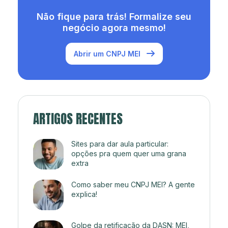
Não fique para trás! Formalize seu
negócio agora mesmo!
Abrir um CNPJ MEI
ARTIGOS RECENTES
Sites para dar aula particular:
opções pra quem quer uma grana
extra
Como saber meu CNPJ MEI? A gente
explica!
Golpe da retificação da DASN: MEI,