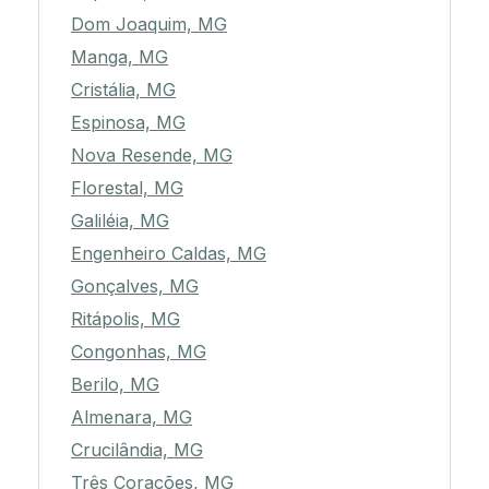
Dom Joaquim, MG
Manga, MG
Cristália, MG
Espinosa, MG
Nova Resende, MG
Florestal, MG
Galiléia, MG
Engenheiro Caldas, MG
Gonçalves, MG
Ritápolis, MG
Congonhas, MG
Berilo, MG
Almenara, MG
Crucilândia, MG
Três Corações, MG