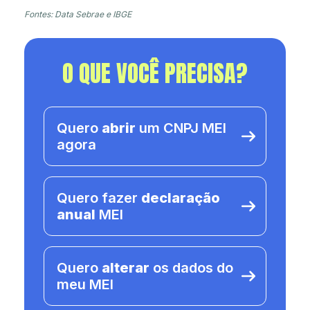
Fontes: Data Sebrae e IBGE
O QUE VOCÊ PRECISA?
Quero
abrir
um CNPJ MEI
agora
Quero fazer
declaração
anual
MEI
Quero
alterar
os dados do
meu MEI