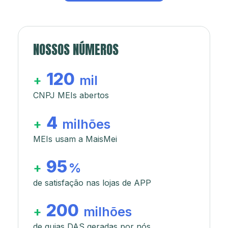
NOSSOS NÚMEROS
120
+
mil
CNPJ MEIs abertos
4
+
milhões
MEIs usam a MaisMei
95
+
%
de satisfação nas lojas de APP
200
+
milhões
de guias DAS geradas por nós