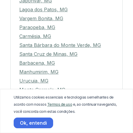
Japonvar, MG
Lagoa dos Patos, MG
Vargem Bonita, MG
Paraopeba, MG
Carmésia, MG
Santa Bárbara do Monte Verde, MG
Santa Cruz de Minas, MG
Barbacena, MG
Manhumirim, MG
Urucuia, MG
Monte Carmelo, MG
Utilizamos cookies essenciais e tecnologias semelhantes de
Lagamar, MG
acordo com nossos
Termos de uso
e, ao continuar navegando,
Malacacheta, MG
você concorda com estas condições.
Itaobim, MG
Ok, entendi
Catuji, MG