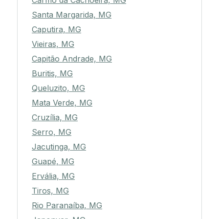
Carmo da Cachoeira, MG
Santa Margarida, MG
Caputira, MG
Vieiras, MG
Capitão Andrade, MG
Buritis, MG
Queluzito, MG
Mata Verde, MG
Cruzília, MG
Serro, MG
Jacutinga, MG
Guapé, MG
Ervália, MG
Tiros, MG
Rio Paranaíba, MG