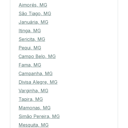
Aimorés, MG
São Tiago, MG
Januária, MG
Itinga, MG
Sericita, MG
Pequi, MG
Campo Belo, MG
Fama, MG
Campanha, MG
Divisa Alegre, MG
Varginha, MG
Tapira, MG
Mamonas, MG
Simão Pereira, MG
Mesquita, MG