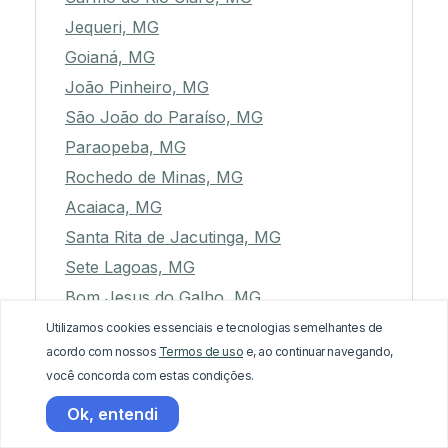
Jequeri, MG
Goianá, MG
João Pinheiro, MG
São João do Paraíso, MG
Paraopeba, MG
Rochedo de Minas, MG
Acaiaca, MG
Santa Rita de Jacutinga, MG
Sete Lagoas, MG
Bom Jesus do Galho, MG
Santana dos Montes, MG
Utilizamos cookies essenciais e tecnologias semelhantes de
acordo com nossos
Termos de uso
e, ao continuar navegando,
Tiradentes, MG
você concorda com estas condições.
Matias Barbosa, MG
Ok, entendi
Ponto Chique, MG
Caparaó, MG