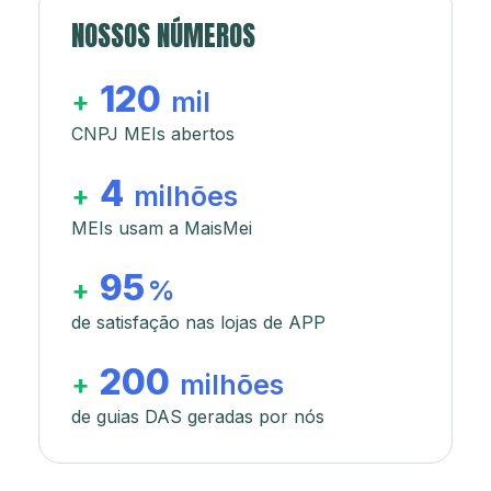
NOSSOS NÚMEROS
120
+
mil
CNPJ MEIs abertos
4
+
milhões
MEIs usam a MaisMei
95
+
%
de satisfação nas lojas de APP
200
+
milhões
de guias DAS geradas por nós