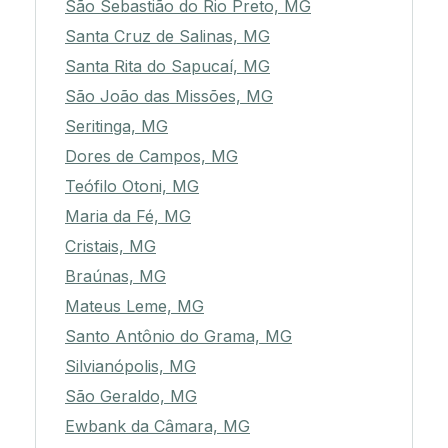
São Sebastião do Rio Preto, MG
Santa Cruz de Salinas, MG
Santa Rita do Sapucaí, MG
São João das Missões, MG
Seritinga, MG
Dores de Campos, MG
Teófilo Otoni, MG
Maria da Fé, MG
Cristais, MG
Braúnas, MG
Mateus Leme, MG
Santo Antônio do Grama, MG
Silvianópolis, MG
São Geraldo, MG
Ewbank da Câmara, MG