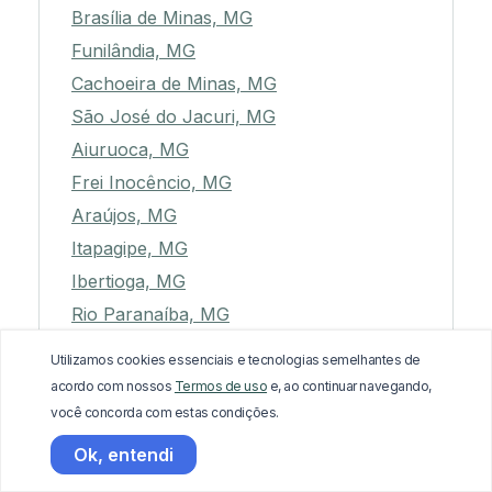
Brasília de Minas, MG
Funilândia, MG
Cachoeira de Minas, MG
São José do Jacuri, MG
Aiuruoca, MG
Frei Inocêncio, MG
Araújos, MG
Itapagipe, MG
Ibertioga, MG
Rio Paranaíba, MG
Mantena, MG
Utilizamos cookies essenciais e tecnologias semelhantes de
Santo Antônio do Monte, MG
acordo com nossos
Termos de uso
e, ao continuar navegando,
Matias Barbosa, MG
você concorda com estas condições.
Jacuí, MG
Ok, entendi
São Pedro dos Ferros, MG