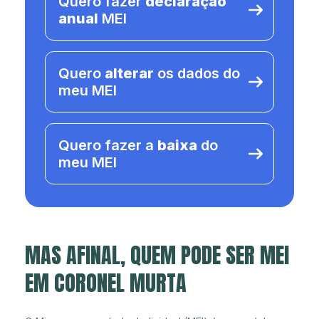
Quero fazer
declaração
anual
MEI
Quero
alterar
os dados do
meu MEI
Quero fazer a
baixa
do
meu MEI
MAS AFINAL, QUEM PODE SER MEI
EM CORONEL MURTA