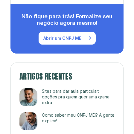
Não fique para trás! Formalize seu
negócio agora mesmo!
Abrir um CNPJ MEI
ARTIGOS RECENTES
Sites para dar aula particular:
opções pra quem quer uma grana
extra
Como saber meu CNPJ MEI? A gente
explica!