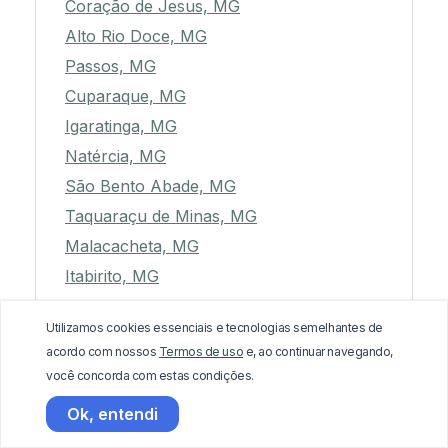
Coração de Jesus, MG
Alto Rio Doce, MG
Passos, MG
Cuparaque, MG
Igaratinga, MG
Natércia, MG
São Bento Abade, MG
Taquaraçu de Minas, MG
Malacacheta, MG
Itabirito, MG
Manga, MG
Utilizamos cookies essenciais e tecnologias semelhantes de
Guidoval, MG
acordo com nossos
Termos de uso
e, ao continuar navegando,
Catuti, MG
você concorda com estas condições.
Estiva, MG
Ok, entendi
Itatiaiuçu, MG