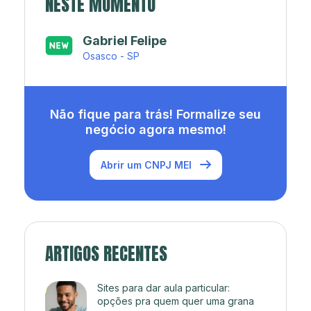
NESTE MOMENTO
Japa’s açaí e sorveteria
Rio de Janeiro - RJ
Não fique para trás! Formalize seu
negócio agora mesmo!
Abrir um CNPJ MEI
ARTIGOS RECENTES
Sites para dar aula particular:
opções pra quem quer uma grana