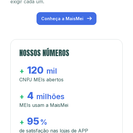
exigir cada um.
Conheça a MaisMei
NOSSOS NÚMEROS
120
+
mil
CNPJ MEIs abertos
4
+
milhões
MEIs usam a MaisMei
95
+
%
de satisfação nas lojas de APP