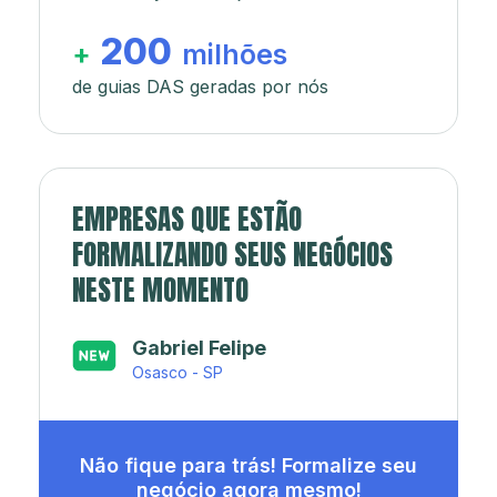
200
+
milhões
de guias DAS geradas por nós
EMPRESAS QUE ESTÃO
FORMALIZANDO SEUS NEGÓCIOS
NESTE MOMENTO
Japa’s açaí e sorveteria
Rio de Janeiro - RJ
Não fique para trás! Formalize seu
negócio agora mesmo!