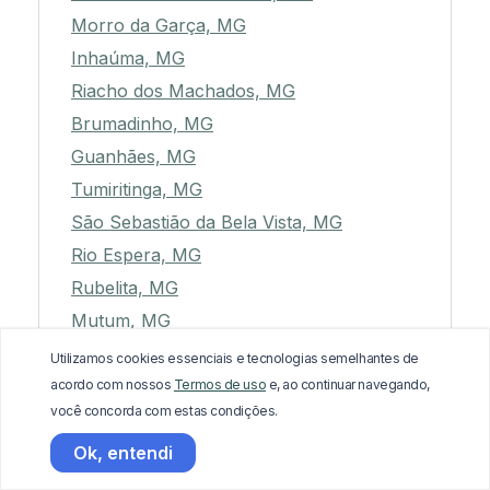
Morro da Garça, MG
Inhaúma, MG
Riacho dos Machados, MG
Brumadinho, MG
Guanhães, MG
Tumiritinga, MG
São Sebastião da Bela Vista, MG
Rio Espera, MG
Rubelita, MG
Mutum, MG
Jesuânia, MG
Utilizamos cookies essenciais e tecnologias semelhantes de
Pirapora, MG
acordo com nossos
Termos de uso
e, ao continuar navegando,
você concorda com estas condições.
São José do Alegre, MG
Muzambinho, MG
Ok, entendi
Divisa Nova, MG