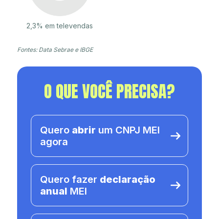
2,3% em televendas
Fontes: Data Sebrae e IBGE
O QUE VOCÊ PRECISA?
Quero
abrir
um CNPJ MEI
agora
Quero fazer
declaração
anual
MEI