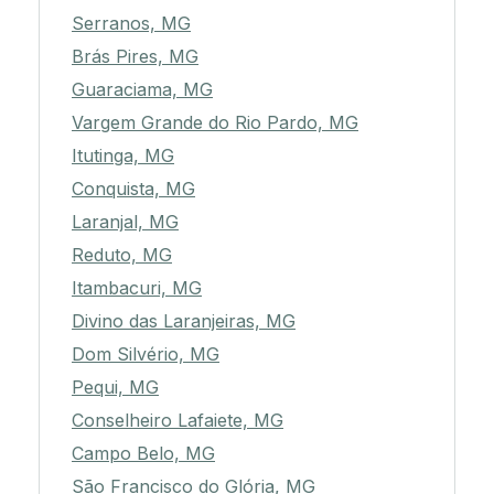
Serranos, MG
Brás Pires, MG
Guaraciama, MG
Vargem Grande do Rio Pardo, MG
Itutinga, MG
Conquista, MG
Laranjal, MG
Reduto, MG
Itambacuri, MG
Divino das Laranjeiras, MG
Dom Silvério, MG
Pequi, MG
Conselheiro Lafaiete, MG
Campo Belo, MG
São Francisco do Glória, MG