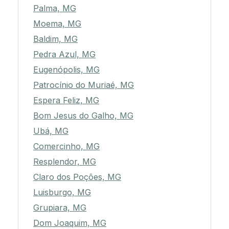
Palma, MG
Moema, MG
Baldim, MG
Pedra Azul, MG
Eugenópolis, MG
Patrocínio do Muriaé, MG
Espera Feliz, MG
Bom Jesus do Galho, MG
Ubá, MG
Comercinho, MG
Resplendor, MG
Claro dos Poções, MG
Luisburgo, MG
Grupiara, MG
Dom Joaquim, MG