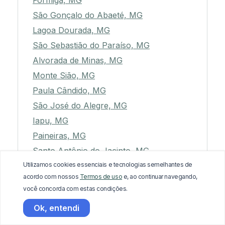
Formiga, MG
São Gonçalo do Abaeté, MG
Lagoa Dourada, MG
São Sebastião do Paraíso, MG
Alvorada de Minas, MG
Monte Sião, MG
Paula Cândido, MG
São José do Alegre, MG
Iapu, MG
Paineiras, MG
Santo Antônio do Jacinto, MG
Utilizamos cookies essenciais e tecnologias semelhantes de
Unaí, MG
acordo com nossos
Termos de uso
e, ao continuar navegando,
Guaraciaba, MG
você concorda com estas condições.
São Sebastião do Rio Preto, MG
Ok, entendi
Piranguinho, MG