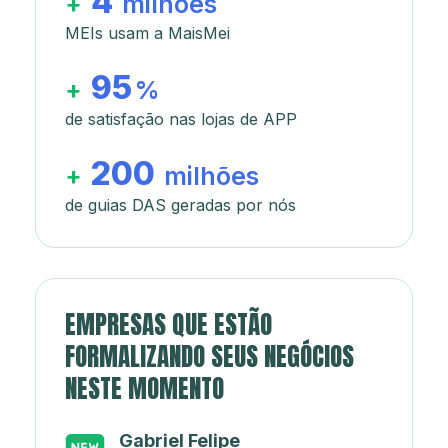
4
+
milhões
MEIs usam a MaisMei
95
+
%
de satisfação nas lojas de APP
200
+
milhões
de guias DAS geradas por nós
EMPRESAS QUE ESTÃO
FORMALIZANDO SEUS NEGÓCIOS
NESTE MOMENTO
Japa’s açaí e sorveteria