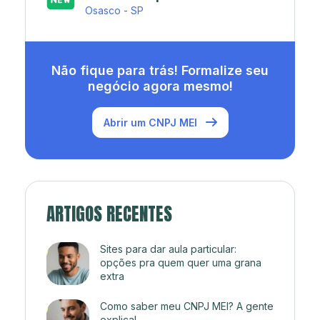
Rio de Janeiro - RJ
Não fique para trás! Formalize seu
negócio agora mesmo!
Abrir um CNPJ MEI
ARTIGOS RECENTES
Sites para dar aula particular:
opções pra quem quer uma grana
extra
Como saber meu CNPJ MEI? A gente
explica!