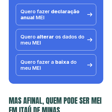
Quero fazer
declaração
anual
MEI
Quero
alterar
os dados do
meu MEI
Quero fazer a
baixa
do
meu MEI
MAS AFINAL, QUEM PODE SER MEI
EM ITAÚ DE MINAS