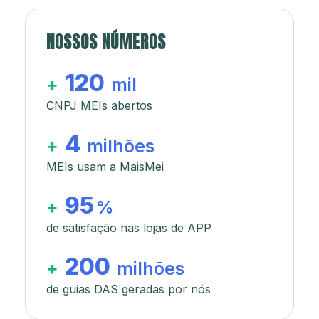
NOSSOS NÚMEROS
120
+
mil
CNPJ MEIs abertos
4
+
milhões
MEIs usam a MaisMei
95
+
%
de satisfação nas lojas de APP
200
+
milhões
de guias DAS geradas por nós