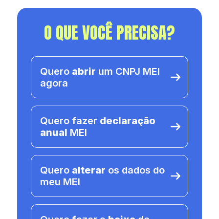
O QUE VOCÊ PRECISA?
Quero
abrir
um CNPJ MEI
agora
Quero fazer
declaração
anual
MEI
Quero
alterar
os dados do
meu MEI