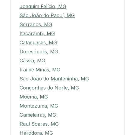
Joaquim Felício, MG
São João do Pacuí, MG
Serranos, MG
Itacarambi, MG
Cataguases, MG
Doresópolis, MG
Cássia, MG
Iraí de Minas, MG
São João do Manteninha, MG
Congonhas do Norte, MG
Moema, MG
Montezuma, MG
Gameleiras, MG
Raul Soares, MG
Heliodora, MG