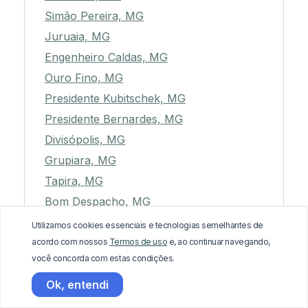
Simão Pereira, MG
Juruaia, MG
Engenheiro Caldas, MG
Ouro Fino, MG
Presidente Kubitschek, MG
Presidente Bernardes, MG
Divisópolis, MG
Grupiara, MG
Tapira, MG
Bom Despacho, MG
Moeda, MG
Utilizamos cookies essenciais e tecnologias semelhantes de
Alto Jequitibá, MG
acordo com nossos
Termos de uso
e, ao continuar navegando,
você concorda com estas condições.
Pavão, MG
Lamim, MG
Ok, entendi
São Joaquim de Bicas, MG