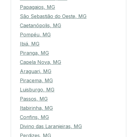
Papagaios, MG
São Sebastião do Oeste, MG
Caetanópolis, MG
Pompéu, MG
Ibiá, MG
Piranga, MG
Capela Nova, MG
Araguari, MG
Piracema, MG
Luisburgo, MG
Passos, MG
Itabirinha, MG
Confins, MG
Divino das Laranjeiras, MG
Perdizes, MG