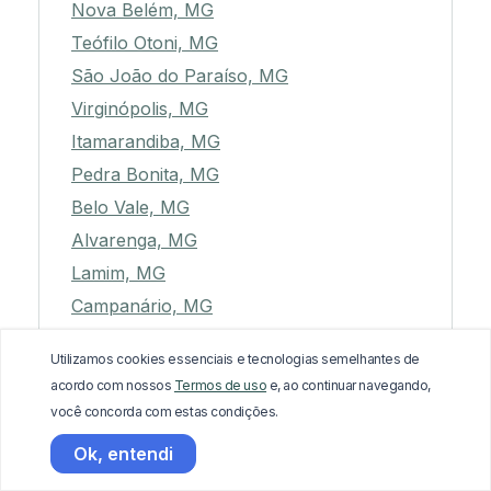
Nova Belém, MG
Teófilo Otoni, MG
São João do Paraíso, MG
Virginópolis, MG
Itamarandiba, MG
Pedra Bonita, MG
Belo Vale, MG
Alvarenga, MG
Lamim, MG
Campanário, MG
Tumiritinga, MG
Utilizamos cookies essenciais e tecnologias semelhantes de
Aiuruoca, MG
acordo com nossos
Termos de uso
e, ao continuar navegando,
Divisópolis, MG
você concorda com estas condições.
Fervedouro, MG
Ok, entendi
Ribeirão Vermelho, MG