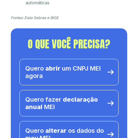
automáticas
Fontes: Data Sebrae e IBGE
O QUE VOCÊ PRECISA?
Quero
abrir
um CNPJ MEI
agora
Quero fazer
declaração
anual
MEI
Quero
alterar
os dados do