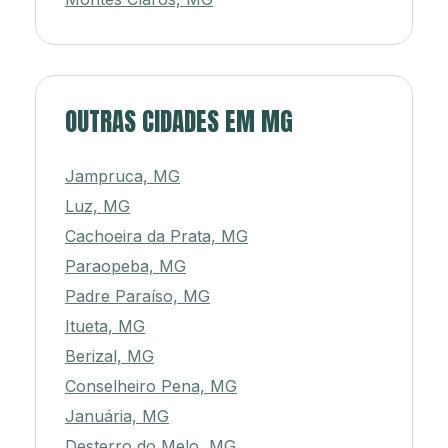
OUTRAS CIDADES EM MG
Jampruca, MG
Luz, MG
Cachoeira da Prata, MG
Paraopeba, MG
Padre Paraíso, MG
Itueta, MG
Berizal, MG
Conselheiro Pena, MG
Januária, MG
Desterro do Melo, MG