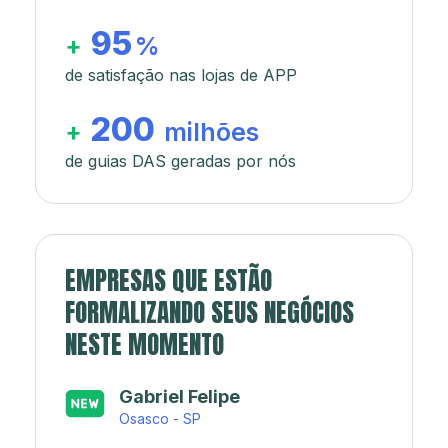
95
+
%
de satisfação nas lojas de APP
200
+
milhões
de guias DAS geradas por nós
EMPRESAS QUE ESTÃO
FORMALIZANDO SEUS NEGÓCIOS
NESTE MOMENTO
Japa’s açaí e sorveteria
Rio de Janeiro - RJ