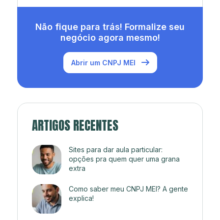
Não fique para trás! Formalize seu
negócio agora mesmo!
Abrir um CNPJ MEI
ARTIGOS RECENTES
Sites para dar aula particular:
opções pra quem quer uma grana
extra
Como saber meu CNPJ MEI? A gente
explica!