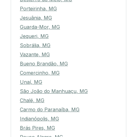
Porteirinha, MG
Jesuânia, MG
Guarda-Mor, MG
Jequeri, MG
Sobrália, MG
Vazante, MG
Bueno Brandão, MG
Comercinho, MG
Unaí, MG
São João do Manhuaçu, MG
Chalé, MG
Carmo do Paranaíba, MG
Indianópolis, MG
Brás Pires, MG