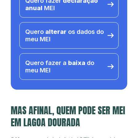
Quero fazer
declaração
anual
MEI
Quero
alterar
os dados do
meu MEI
Quero fazer a
baixa
do
meu MEI
MAS AFINAL, QUEM PODE SER MEI
EM LAGOA DOURADA