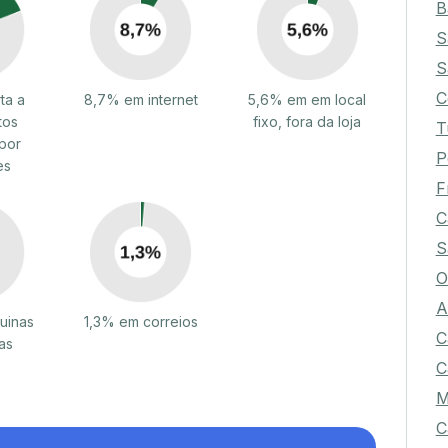
B
S
S
C
ta a
8,7% em internet
5,6% em em local
tos
fixo, fora da loja
T
por
P
es
F
C
S
O
A
uinas
1,3% em correios
C
as
C
M
C