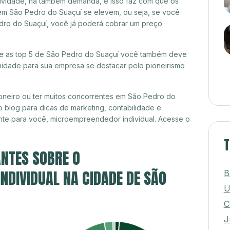
itividade, há também demanda, e isso faz com que os
em São Pedro do Suaçuí se elevem, ou seja, se você
dro do Suaçuí, você já poderá cobrar um preço
tre as top 5 de São Pedro do Suaçuí você também deve
unidade para sua empresa se destacar pelo pioneirismo
oneiro ou ter muitos concorrentes em São Pedro do
 blog para dicas de marketing, contabilidade e
nte para você, microempreendedor individual. Acesse o
T
NTES SOBRE O
DIVIDUAL NA CIDADE DE SÃO
B
U
C
J