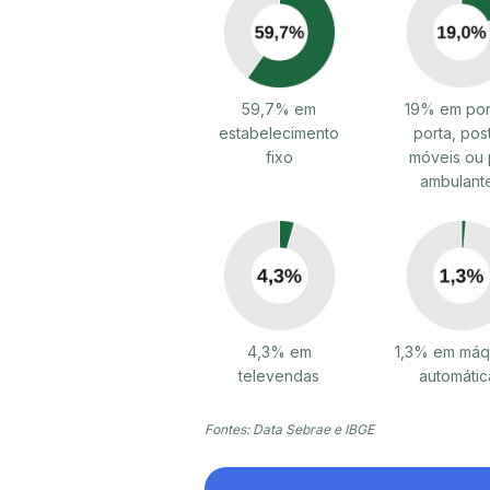
59,7% em
19% em por
estabelecimento
porta, pos
fixo
móveis ou 
ambulant
4,3% em
1,3% em máq
televendas
automátic
Fontes: Data Sebrae e IBGE