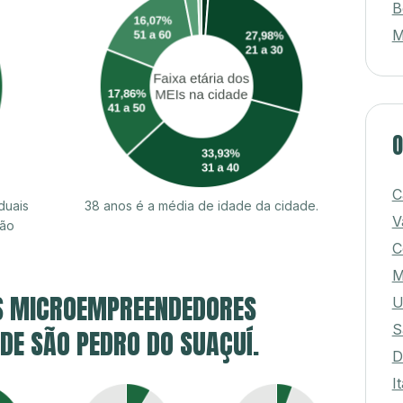
B
M
O
C
duais
38 anos é a média de idade da cidade.
V
são
C
S MICROEMPREENDEDORES
U
S
 DE SÃO PEDRO DO SUAÇUÍ.
D
I