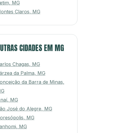
etim, MG
ontes Claros, MG
UTRAS CIDADES EM MG
arlos Chagas, MG
árzea da Palma, MG
onceição da Barra de Minas,
MG
naí, MG
ão José do Alegre, MG
oresópolis, MG
tanhomi, MG