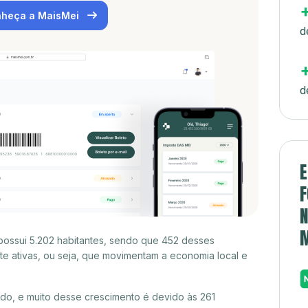
heça a MaisMei
d
d
E
F
N
possui 5.202 habitantes, sendo que 452 desses
e ativas, ou seja, que movimentam a economia local e
o, e muito desse crescimento é devido às 261