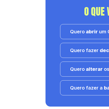
O QUE 
Quero
abrir
um C
Quero fazer
dec
Quero
alterar
os
Quero fazer a
b