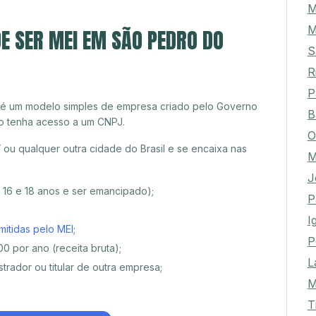
M
E SER MEI EM SÃO PEDRO DO
S
R
P
 é um modelo simples de empresa criado pelo Governo
B
o tenha acesso a um CNPJ.
O
u qualquer outra cidade do Brasil e se encaixa nas
M
J
e 16 e 18 anos e ser emancipado);
P
I
mitidas pelo MEI
;
P
0 por ano (receita bruta);
L
trador ou titular de outra empresa;
M
T