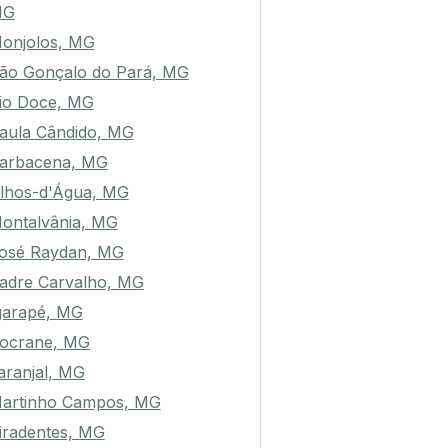
MG
onjolos, MG
ão Gonçalo do Pará, MG
io Doce, MG
aula Cândido, MG
arbacena, MG
lhos-d'Água, MG
ontalvânia, MG
osé Raydan, MG
adre Carvalho, MG
garapé, MG
ocrane, MG
aranjal, MG
artinho Campos, MG
iradentes, MG