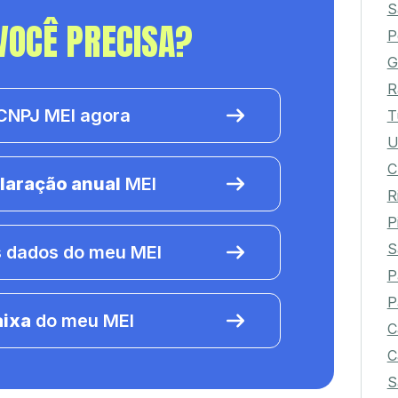
S
VOCÊ PRECISA?
P
G
R
NPJ MEI agora
T
U
C
laração anual
MEI
R
P
S
 dados do meu MEI
P
P
aixa
do meu MEI
C
C
S