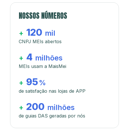
NOSSOS NÚMEROS
120
+
mil
CNPJ MEIs abertos
4
+
milhões
MEIs usam a MaisMei
95
+
%
de satisfação nas lojas de APP
200
+
milhões
de guias DAS geradas por nós