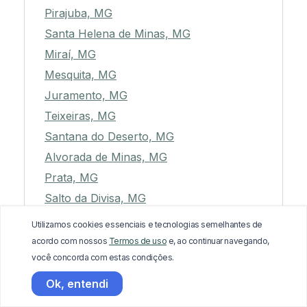
Pirajuba, MG
Santa Helena de Minas, MG
Miraí, MG
Mesquita, MG
Juramento, MG
Teixeiras, MG
Santana do Deserto, MG
Alvorada de Minas, MG
Prata, MG
Salto da Divisa, MG
Itapagipe, MG
Utilizamos cookies essenciais e tecnologias semelhantes de
Divinópolis, MG
acordo com nossos
Termos de uso
e, ao continuar navegando,
você concorda com estas condições.
São João do Pacuí, MG
São Sebastião da Vargem Alegre, MG
Ok, entendi
São Vicente de Minas, MG