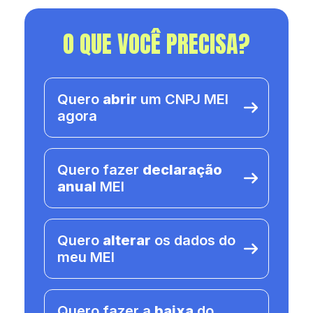
O QUE VOCÊ PRECISA?
Quero
abrir
um CNPJ MEI
agora
Quero fazer
declaração
anual
MEI
Quero
alterar
os dados do
meu MEI
Quero fazer a
baixa
do