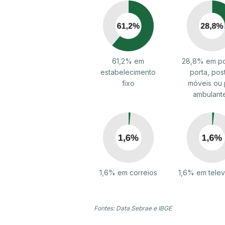
61,2% em
28,8% em po
estabelecimento
porta, pos
fixo
móveis ou 
ambulant
1,6% em correios
1,6% em tele
Fontes: Data Sebrae e IBGE