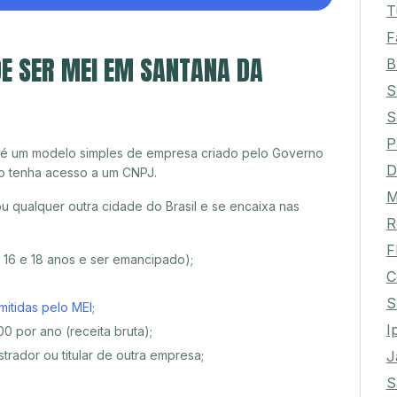
T
F
E SER MEI EM SANTANA DA
B
S
S
P
 é um modelo simples de empresa criado pelo Governo
D
o tenha acesso a um CNPJ.
M
qualquer outra cidade do Brasil e se encaixa nas
R
F
e 16 e 18 anos e ser emancipado);
C
S
mitidas pelo MEI
;
I
0 por ano (receita bruta);
J
trador ou titular de outra empresa;
S