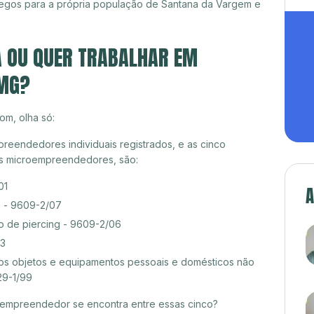
egos para a própria população de Santana da Vargem e
A OU QUER TRABALHAR EM
 MG?
om, olha só:
eendedores individuais registrados, e as cinco
es microempreendedores, são:
01
A
s - 9609-2/07
o de piercing - 9609-2/06
03
s objetos e equipamentos pessoais e domésticos não
29-1/99
croempreendedor se encontra entre essas cinco?