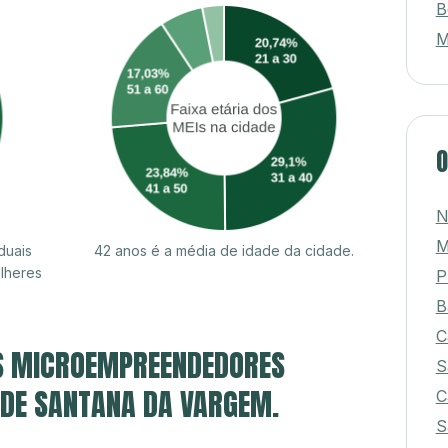
B
M
O
N
M
duais
42 anos é a média de idade da cidade.
lheres
P
B
C
S MICROEMPREENDEDORES
S
E DE SANTANA DA VARGEM.
C
S