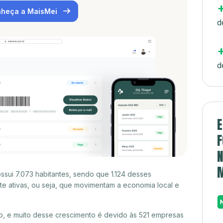
heça a MaisMei
d
d
E
F
N
sui 7.073 habitantes, sendo que 1.124 desses
e ativas, ou seja, que movimentam a economia local e
 e muito desse crescimento é devido às 521 empresas