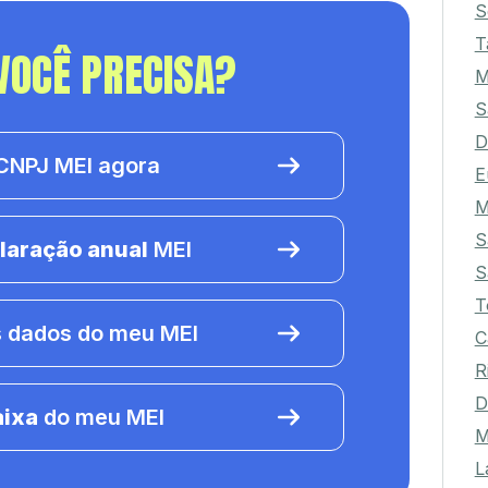
S
T
VOCÊ PRECISA?
M
S
D
NPJ MEI agora
E
M
S
laração anual
MEI
S
T
 dados do meu MEI
C
R
D
aixa
do meu MEI
M
L