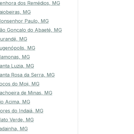
enhora dos Remédios, MG
aiobeiras, MG
onsenhor Paulo, MG
ão Gonçalo do Abaeté, MG
urandé, MG
ugenópolis, MG
amonas, MG
anta Luzia, MG
anta Rosa da Serra, MG
ocos do Moji, MG
achoeira de Minas, MG
io Acima, MG
ores do Indaiá, MG
ato Verde, MG
adainha, MG