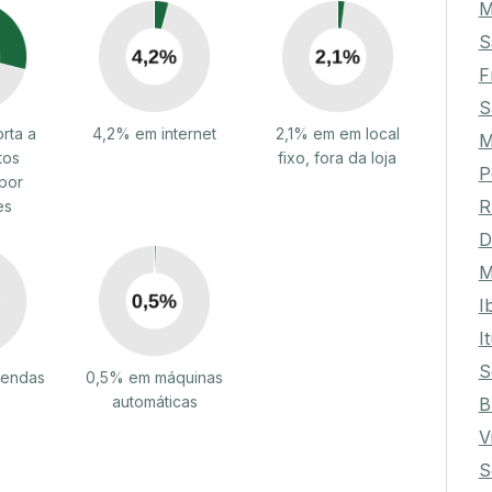
M
S
F
S
rta a
4,2% em internet
2,1% em em local
M
tos
fixo, fora da loja
P
por
R
es
D
M
I
I
S
vendas
0,5% em máquinas
automáticas
B
V
S