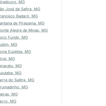
iradouro, MG
ão José da Safira, MG
rancisco Badaró, MG
antana de Pirapama, MG
onte Alegre de Minas, MG
oço Fundo, MG
ubim, MG
ona Euzébia, MG
iraí, MG
biracatu, MG
tuiutaba, MG
erra do Salitre, MG
rumadinho, MG
ieiras, MG
erro, MG