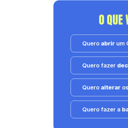
O QUE 
Quero
abrir
um C
Quero fazer
dec
Quero
alterar
os
Quero fazer a
b