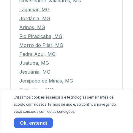
Governador Valadares, MG
Lagamar, MG
Jordânia, MG
Arinos, MG
Rio Piracicaba, MG
Morro do Pilar, MG
Pedra Azul, MG
Juatuba, MG
Jesuânia, MG
Jenipapo de Minas, MG
Ouro Fino, MG
Utilizamos cookies essenciais e tecnologias semelhantes de
Coronel Fabriciano, MG
acordo com nossos
Termos de uso
e, ao continuar navegando,
Coroaci, MG
você concorda com estas condições.
Ibitiúra de Minas, MG
Ok, entendi
Serranos, MG