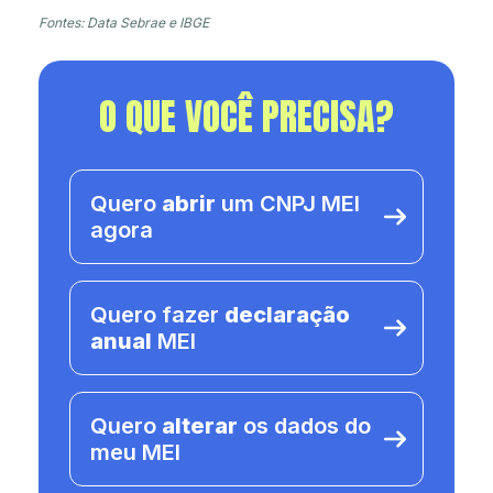
Fontes: Data Sebrae e IBGE
O QUE VOCÊ PRECISA?
Quero
abrir
um CNPJ MEI
agora
Quero fazer
declaração
anual
MEI
Quero
alterar
os dados do
meu MEI