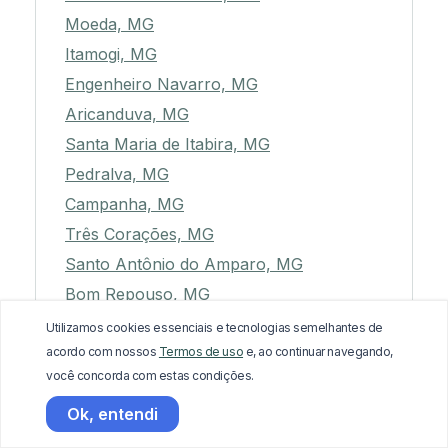
Moeda, MG
Itamogi, MG
Engenheiro Navarro, MG
Aricanduva, MG
Santa Maria de Itabira, MG
Pedralva, MG
Campanha, MG
Três Corações, MG
Santo Antônio do Amparo, MG
Bom Repouso, MG
Joaíma, MG
Utilizamos cookies essenciais e tecnologias semelhantes de
acordo com nossos
Termos de uso
e, ao continuar navegando,
Campos Gerais, MG
você concorda com estas condições.
Japonvar, MG
Ok, entendi
Lagoa Grande, MG
Itamarandiba, MG