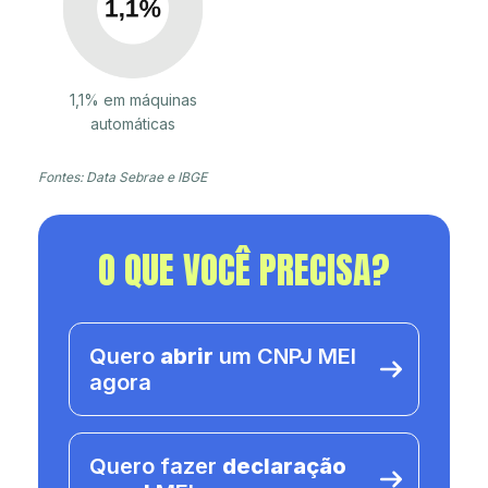
1,1% em máquinas
automáticas
Fontes: Data Sebrae e IBGE
O QUE VOCÊ PRECISA?
Quero
abrir
um CNPJ MEI
agora
Quero fazer
declaração