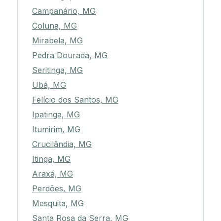
Campanário, MG
Coluna, MG
Mirabela, MG
Pedra Dourada, MG
Seritinga, MG
Ubá, MG
Felício dos Santos, MG
Ipatinga, MG
Itumirim, MG
Crucilândia, MG
Itinga, MG
Araxá, MG
Perdões, MG
Mesquita, MG
Santa Rosa da Serra, MG