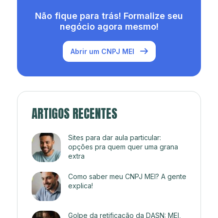
Não fique para trás! Formalize seu
negócio agora mesmo!
Abrir um CNPJ MEI
ARTIGOS RECENTES
Sites para dar aula particular:
opções pra quem quer uma grana
extra
Como saber meu CNPJ MEI? A gente
explica!
Golpe da retificação da DASN: MEI,