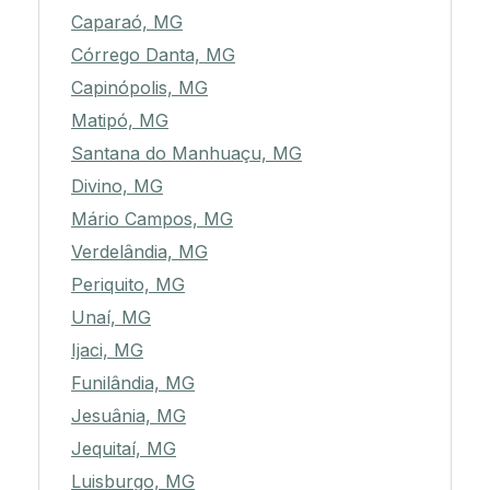
Caparaó, MG
Córrego Danta, MG
Capinópolis, MG
Matipó, MG
Santana do Manhuaçu, MG
Divino, MG
Mário Campos, MG
Verdelândia, MG
Periquito, MG
Unaí, MG
Ijaci, MG
Funilândia, MG
Jesuânia, MG
Jequitaí, MG
Luisburgo, MG