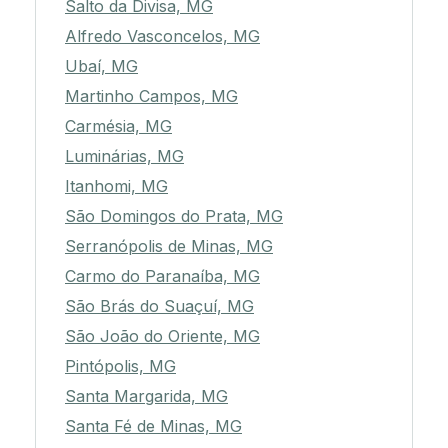
Salto da Divisa, MG
Alfredo Vasconcelos, MG
Ubaí, MG
Martinho Campos, MG
Carmésia, MG
Luminárias, MG
Itanhomi, MG
São Domingos do Prata, MG
Serranópolis de Minas, MG
Carmo do Paranaíba, MG
São Brás do Suaçuí, MG
São João do Oriente, MG
Pintópolis, MG
Santa Margarida, MG
Santa Fé de Minas, MG