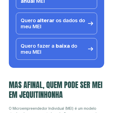
anual
MEI
Quero
alterar
os dados do
meu MEI
Quero fazer a
baixa
do
meu MEI
MAS AFINAL, QUEM PODE SER MEI
EM JEQUITINHONHA
O Microempreendedor Individual (MEI) é um modelo