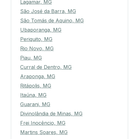
Lagamar, MG
São José da Barra, MG
São Tomás de Aquino, MG
Ubaporanga, MG
Periquito, MG
Rio Novo, MG
Piau, MG
Curral de Dentro, MG
Araponga, MG
Ritápolis, MG
Itaúna, MG
Guarani, MG
Divinolândia de Minas, MG
Frei Inocêncio, MG
Martins Soares, MG