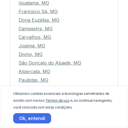
Iguatama, MG
Francisco Sá, MG
Dona Euzébia, MG
Campestre, MG
Carvalhos, MG
Joaíma, MG
Divino, MG
São Gonçalo do Abaeté, MG
Alpercata, MG
Paulistas, MG
Fronteira dos Vales, MG
Utilizamos cookies essenciais e tecnologias semelhantes de
Bonfim, MG
acordo com nossos
Termos de uso
e, ao continuar navegando,
Amparo do Serra, MG
você concorda com estas condições.
Novorizonte, MG
Ok, entendi
Presidente Kubitschek, MG