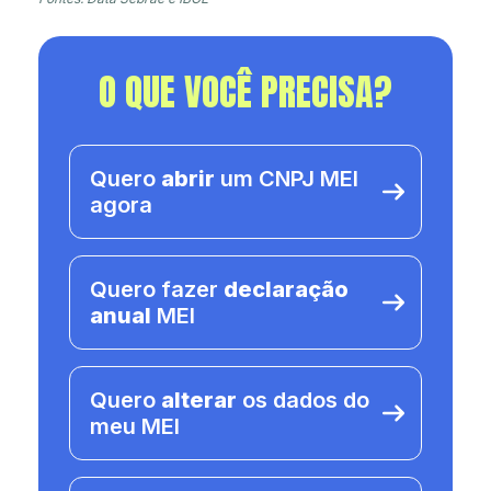
O QUE VOCÊ PRECISA?
Quero
abrir
um CNPJ MEI
agora
Quero fazer
declaração
anual
MEI
Quero
alterar
os dados do
meu MEI