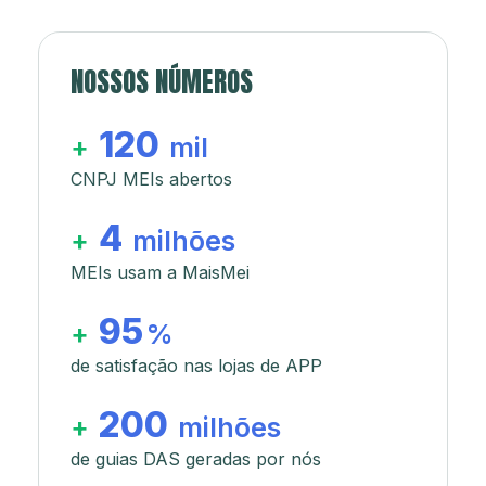
NOSSOS NÚMEROS
120
+
mil
CNPJ MEIs abertos
4
+
milhões
MEIs usam a MaisMei
95
+
%
de satisfação nas lojas de APP
200
+
milhões
de guias DAS geradas por nós