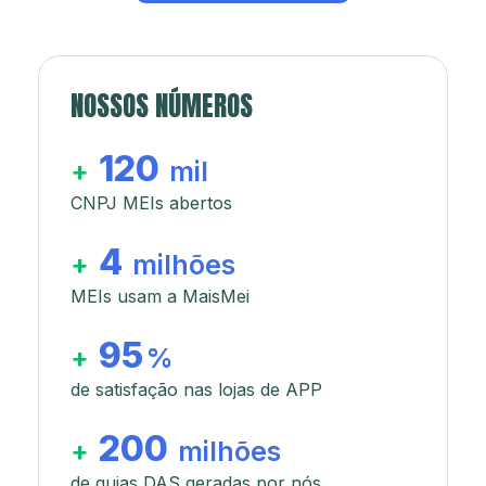
NOSSOS NÚMEROS
120
+
mil
CNPJ MEIs abertos
4
+
milhões
MEIs usam a MaisMei
95
+
%
de satisfação nas lojas de APP
200
+
milhões
de guias DAS geradas por nós