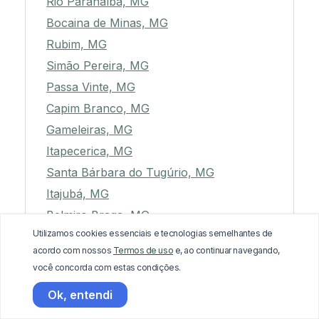
Rio Paranaíba, MG
Bocaina de Minas, MG
Rubim, MG
Simão Pereira, MG
Passa Vinte, MG
Capim Branco, MG
Gameleiras, MG
Itapecerica, MG
Santa Bárbara do Tugúrio, MG
Itajubá, MG
Belmiro Braga, MG
Utilizamos cookies essenciais e tecnologias semelhantes de
Coronel Fabriciano, MG
acordo com nossos
Termos de uso
e, ao continuar navegando,
Silveirânia, MG
você concorda com estas condições.
Romaria, MG
Ok, entendi
Pedra Bonita, MG