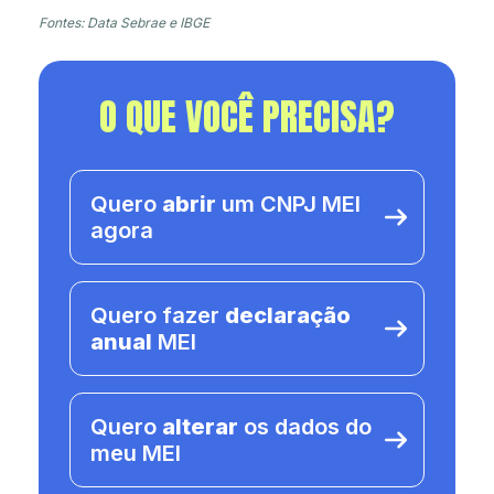
Fontes: Data Sebrae e IBGE
O QUE VOCÊ PRECISA?
Quero
abrir
um CNPJ MEI
agora
Quero fazer
declaração
anual
MEI
Quero
alterar
os dados do
meu MEI