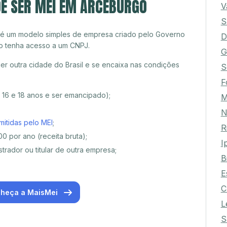
DE SER MEI EM ARCEBURGO
V
S
 é um modelo simples de empresa criado pelo Governo
D
o tenha acesso a um CNPJ.
G
r outra cidade do Brasil e se encaixa nas condições
S
F
e 16 e 18 anos e ser emancipado);
M
N
mitidas pelo MEI
;
R
0 por ano (receita bruta);
I
trador ou titular de outra empresa;
B
E
C
heça a MaisMei
L
S