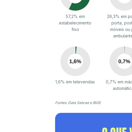
57,2% em
26,3% em po
estabelecimento
porta, pos
fixo
móveis ou 
ambulant
1,6% em televendas
0,7% em máq
automátic
Fontes: Data Sebrae e IBGE