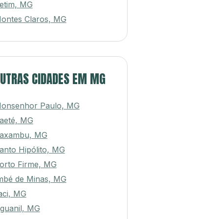
etim, MG
ontes Claros, MG
UTRAS CIDADES EM MG
onsenhor Paulo, MG
aeté, MG
axambu, MG
anto Hipólito, MG
orto Firme, MG
mbé de Minas, MG
jaci, MG
guanil, MG