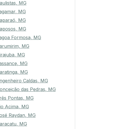
aulistas, MG
agamar, MG
aparaó, MG
aposos, MG
agoa Formosa, MG
arumirim, MG
irajuba, MG
assance, MG
aratinga, MG
ngenheiro Caldas, MG
onceição das Pedras, MG
rês Pontas, MG
io Acima, MG
osé Raydan, MG
aracatu, MG