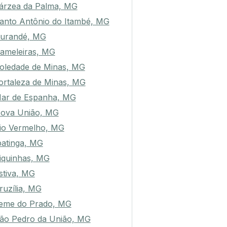
árzea da Palma, MG
anto Antônio do Itambé, MG
urandé, MG
ameleiras, MG
oledade de Minas, MG
ortaleza de Minas, MG
ar de Espanha, MG
ova União, MG
io Vermelho, MG
patinga, MG
iquinhas, MG
stiva, MG
ruzília, MG
eme do Prado, MG
ão Pedro da União, MG