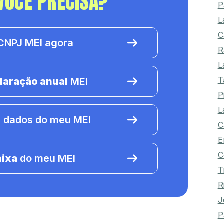
VOCÊ PRECISA?
P
L
C
NPJ MEI agora
R
L
T
laração anual
MEI
P
L
 dados do meu MEI
C
E
C
aixa
do meu MEI
T
R
J
P