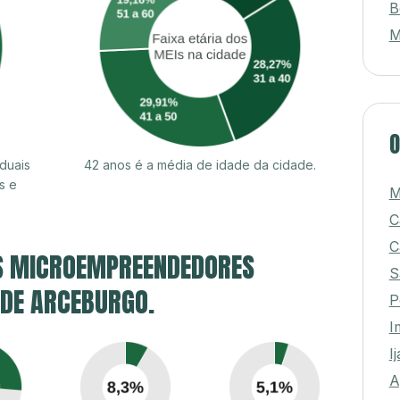
B
M
O
duais
42 anos é a média de idade da cidade.
s e
M
C
C
S MICROEMPREENDEDORES
S
 DE ARCEBURGO.
P
I
I
A