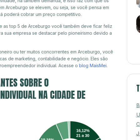
itividade, há também demanda, e isso faz com que os
 em Arceburgo se elevem, ou seja, se você pensa em
já poderá cobrar um preço competitivo.
re as top 5 de Arceburgo você também deve ficar feliz
a sua empresa se destacar pelo pioneirismo devido a
oneiro ou ter muitos concorrentes em Arceburgo, você
cas de marketing, contabilidade e negócio. Eles são
croempreendedor individual. Acesse o
blog MaisMei
.
NTES SOBRE O
T
DIVIDUAL NA CIDADE DE
B
U
C
J