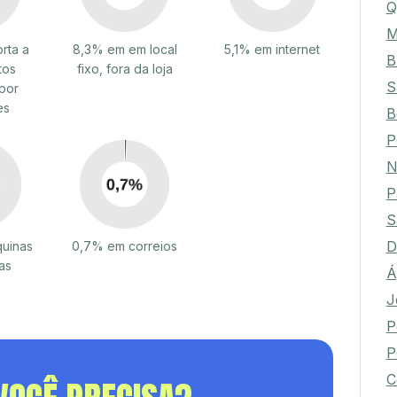
Q
M
rta a
8,3% em em local
5,1% em internet
B
tos
fixo, fora da loja
S
por
es
B
P
N
P
S
D
uinas
0,7% em correios
as
Á
J
P
P
C