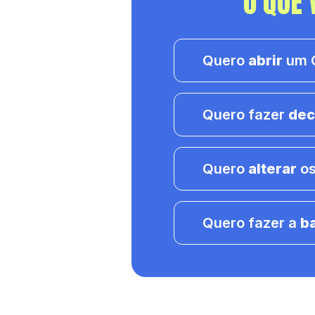
O QUE 
Quero
abrir
um C
Quero fazer
dec
Quero
alterar
os
Quero fazer a
b