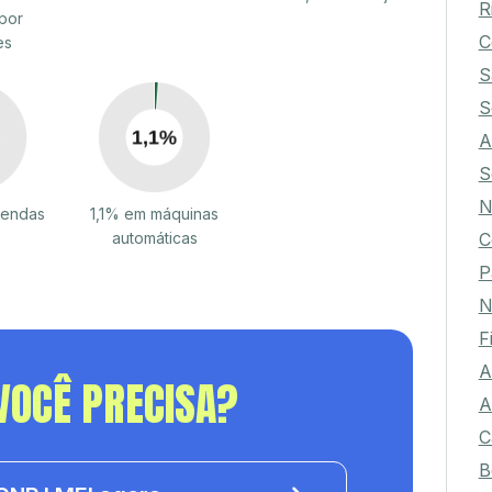
R
por
C
es
S
S
A
S
N
vendas
1,1% em máquinas
C
automáticas
P
N
F
A
VOCÊ PRECISA?
A
C
B