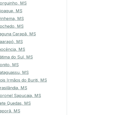
orguinho, MS
ioaque, MS
vinhema, MS
ochedo, MS
aguna Carapã, MS
aarapó, MS
nocência, MS
átima do Sul, MS
onito, MS
ataguassu, MS
ois Irmãos do Buriti, MS
rasilândia, MS
oronel Sapucaia, MS
ete Quedas, MS
taporã, MS