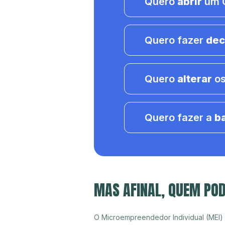
Quero
abrir
um C
Quero fazer
dec
Quero
alterar
os
Quero fazer a
b
MAS AFINAL, QUEM POD
O Microempreendedor Individual (MEI)