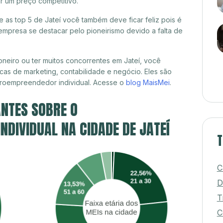
r um preço competitivo.
e as top 5 de Jateí você também deve ficar feliz pois é
mpresa se destacar pelo pioneirismo devido a falta de
neiro ou ter muitos concorrentes em Jateí, você
cas de marketing, contabilidade e negócio. Eles são
croempreendedor individual. Acesse o
blog MaisMei
.
NTES SOBRE O
DIVIDUAL NA CIDADE DE JATEÍ
T
C
D
T
C