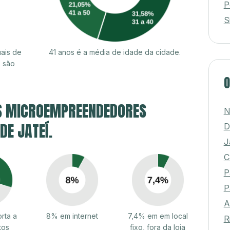
P
S
ais de
41 anos é a média de idade da cidade.
% são
O
S MICROEMPREENDEDORES
N
DE JATEÍ.
D
J
C
P
P
A
rta a
8% em internet
7,4% em em local
R
tos
fixo, fora da loja