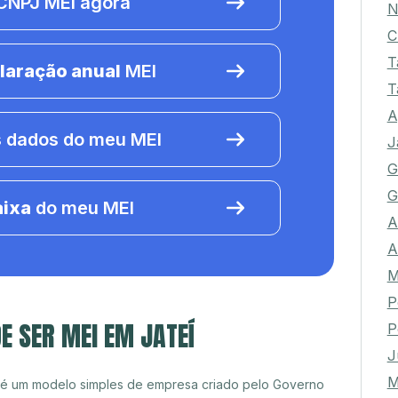
NPJ MEI agora
N
C
T
laração anual
MEI
T
A
 dados do meu MEI
J
G
G
aixa
do meu MEI
A
A
M
P
E SER MEI EM JATEÍ
P
J
M
 é um modelo simples de empresa criado pelo Governo