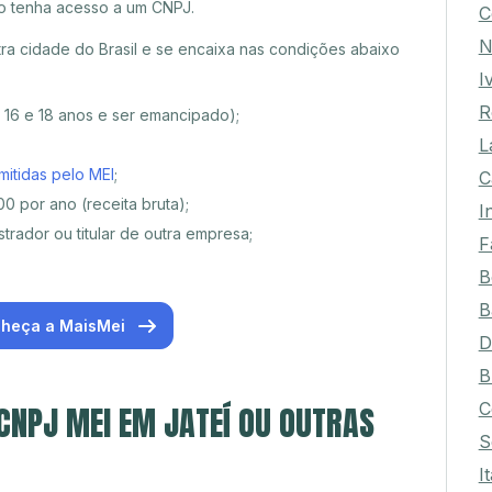
o tenha acesso a um CNPJ.
C
N
ra cidade do Brasil e se encaixa nas condições abaixo
I
R
e 16 e 18 anos e ser emancipado);
L
mitidas pelo MEI
;
C
0 por ano (receita bruta);
I
trador ou titular de outra empresa;
F
B
B
heça a MaisMei
D
B
C
 CNPJ MEI EM JATEÍ OU OUTRAS
S
I