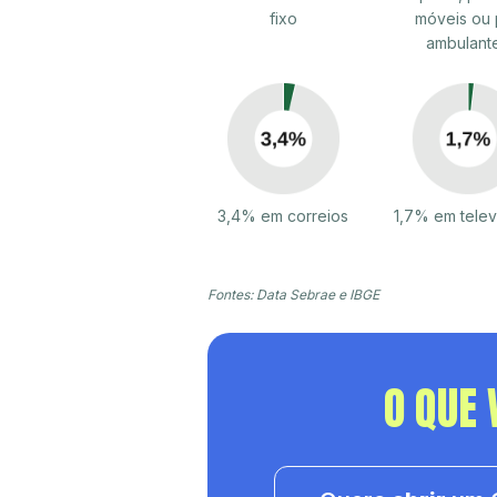
fixo
móveis ou 
ambulant
3,4% em correios
1,7% em tele
Fontes: Data Sebrae e IBGE
O QUE 