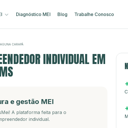
EI
Diagnóstico MEI
Blog
Trabalhe Conosco
LAGUNA CARAPÃ
ENDEDOR INDIVIDUAL EM
N
 MS
C
ura e gestão MEI
Mei! A plataforma feita para o
M
preendedor individual.