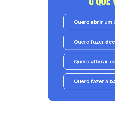
O QUE 
Quero
abrir
um C
Quero fazer
dec
Quero
alterar
os
Quero fazer a
b