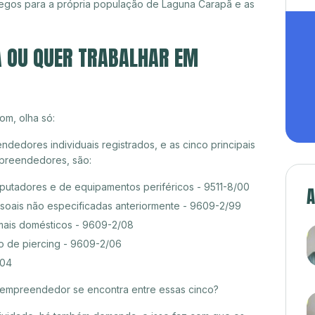
egos para a própria população de Laguna Carapã e as
A OU QUER TRABALHAR EM
om, olha só:
edores individuais registrados, e as cinco principais
preendedores, são:
tadores e de equipamentos periféricos - 9511-8/00
A
ssoais não especificadas anteriormente - 9609-2/99
mais domésticos - 9609-2/08
o de piercing - 9609-2/06
/04
croempreendedor se encontra entre essas cinco?