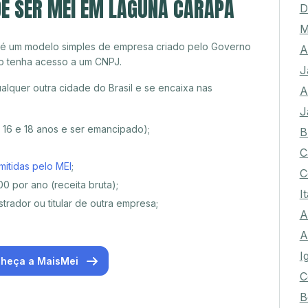
DE SER MEI EM LAGUNA CARAPÃ
D
M
 é um modelo simples de empresa criado pelo Governo
A
o tenha acesso a um CNPJ.
J
quer outra cidade do Brasil e se encaixa nas
A
J
e 16 e 18 anos e ser emancipado);
B
C
mitidas pelo MEI
;
C
0 por ano (receita bruta);
I
trador ou titular de outra empresa;
A
A
I
heça a MaisMei
C
B