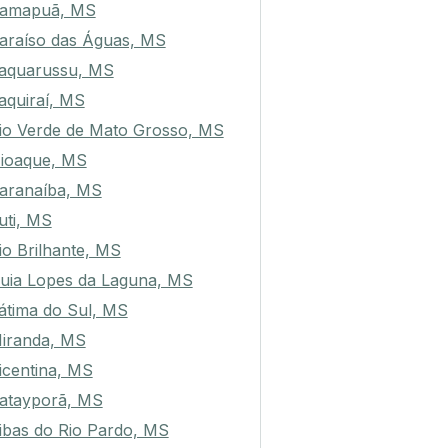
amapuã, MS
araíso das Águas, MS
aquarussu, MS
taquiraí, MS
io Verde de Mato Grosso, MS
ioaque, MS
aranaíba, MS
uti, MS
io Brilhante, MS
uia Lopes da Laguna, MS
átima do Sul, MS
iranda, MS
icentina, MS
atayporã, MS
ibas do Rio Pardo, MS