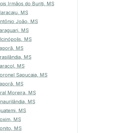
ois Irmãos do Buriti, MS
aracaju, MS
ntônio João, MS
araguari, MS
lcinópolis, MS
aporã, MS
rasilândia, MS
aracol, MS
oronel Sapucaia, MS
taporã, MS
ral Moreira, MS
naurilândia, MS
guatemi, MS
oxim, MS
onito, MS