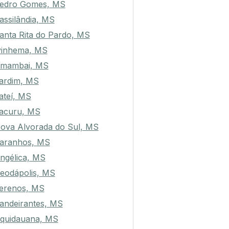
edro Gomes, MS
assilândia, MS
anta Rita do Pardo, MS
vinhema, MS
mambai, MS
ardim, MS
ateí, MS
acuru, MS
ova Alvorada do Sul, MS
aranhos, MS
ngélica, MS
eodápolis, MS
erenos, MS
andeirantes, MS
quidauana, MS