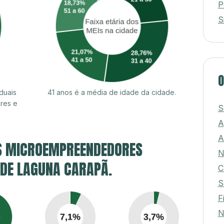
P
S
O
duais
41 anos é a média de idade da cidade.
res e
S
A
A
S MICROEMPREENDEDORES
N
E DE LAGUNA CARAPÃ.
C
S
F
N