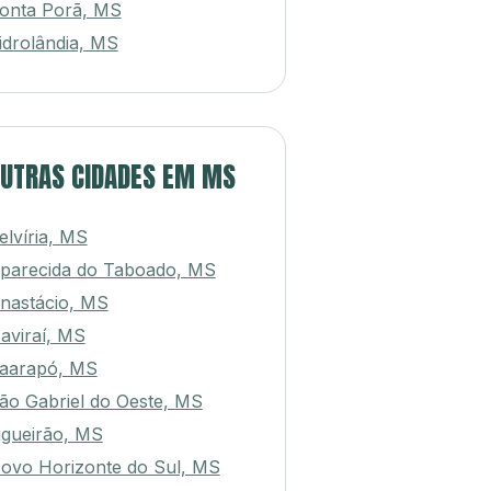
onta Porã, MS
idrolândia, MS
UTRAS CIDADES EM MS
elvíria, MS
parecida do Taboado, MS
nastácio, MS
aviraí, MS
aarapó, MS
ão Gabriel do Oeste, MS
igueirão, MS
ovo Horizonte do Sul, MS