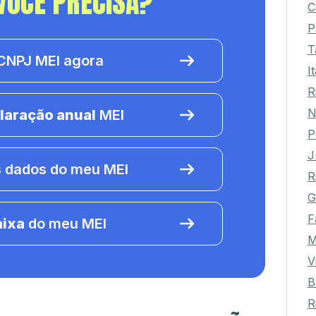
VOCÊ PRECISA?
C
P
T
NPJ MEI agora
I
R
N
laração anual
MEI
P
J
 dados do meu MEI
R
G
F
aixa
do meu MEI
M
V
B
R