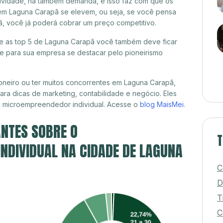
itividade, há também demanda, e isso faz com que os
 em Laguna Carapã se elevem, ou seja, se você pensa
ã, você já poderá cobrar um preço competitivo.
tre as top 5 de Laguna Carapã você também deve ficar
de para sua empresa se destacar pelo pioneirismo
oneiro ou ter muitos concorrentes em Laguna Carapã,
ra dicas de marketing, contabilidade e negócio. Eles
, microempreendedor individual. Acesse o
blog MaisMei
.
NTES SOBRE O
T
NDIVIDUAL NA CIDADE DE LAGUNA
C
D
T
C