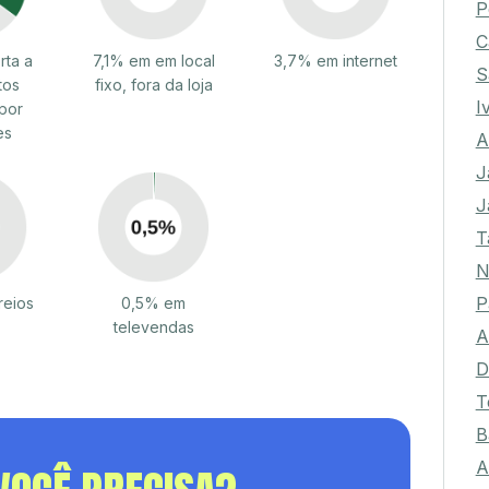
P
C
rta a
7,1% em em local
3,7% em internet
S
tos
fixo, fora da loja
I
por
es
A
J
J
T
N
P
reios
0,5% em
televendas
A
D
T
B
A