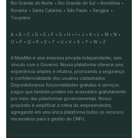
Rio Grande do Norte
Rio Grande do Sul
Rondônia
Roraima
Santa Catarina
São Paulo
Sergipe
Tocantins
A
B
C
D
E
F
G
H
I
J
K
L
M
N
O
P
Q
R
S
T
U
V
X
Y
W
Z
A MaisMei é uma empresa privada independente, sem
vínculo com o Governo. Nossa plataforma oferece uma
experiência simples e intuitiva, priorizando a segurança
e confidencialidade dos usuários cadastrados.
Disponibilizamos funcionalidades gratuitas e serviços
pagos que também podem ser acessados gratuitamente
por meio das plataformas governamentais. Nosso
propósito é simplificar a rotina do empreendedor,
agregando em uma única plataforma todos os recursos
necessários para a gestão do CNPJ.