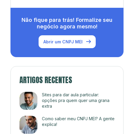
Não fique para trás! Formalize seu
negócio agora mesmo!
Abrir um CNPJ MEI
ARTIGOS RECENTES
Sites para dar aula particular:
opções pra quem quer uma grana
extra
Como saber meu CNPJ MEI? A gente
explica!