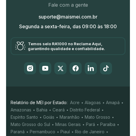
Fale com a gente
suporte@maismei.com.br
Segunda a sexta-feira, das 09:00 às 18:00
Temos selo RA1000 no Reclame Aqui,
garantindo qualidade e confiabilidade.
Relatório de MEI por Estado:
Acre
Alagoas
Amapá
Amazonas
Bahia
Ceará
Distrito Federal
Espírito Santo
Goiás
Maranhão
Mato Grosso
Mato Grosso do Sul
Minas Gerais
Pará
Paraíba
Paraná
Pernambuco
Piauí
Rio de Janeiro