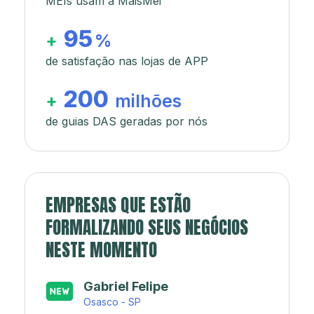
MEIs usam a MaisMei
95
+
%
de satisfação nas lojas de APP
200
+
milhões
de guias DAS geradas por nós
EMPRESAS QUE ESTÃO
FORMALIZANDO SEUS NEGÓCIOS
NESTE MOMENTO
Japa’s açaí e sorveteria
Rio de Janeiro - RJ