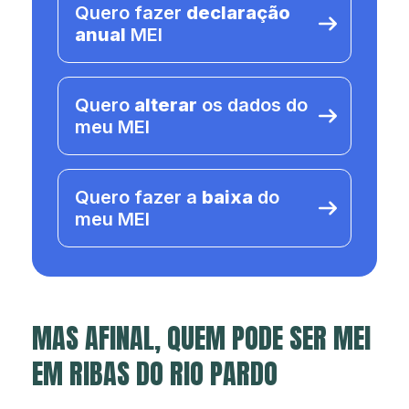
Quero fazer
declaração
anual
MEI
Quero
alterar
os dados do
meu MEI
Quero fazer a
baixa
do
meu MEI
MAS AFINAL, QUEM PODE SER MEI
EM RIBAS DO RIO PARDO