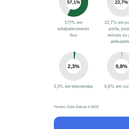
57,1% em
22,7% em po
estabelecimento
porta, pos
fixo
móveis ou 
ambulant
2,3% em televendas
0,8% em cor
Fontes: Data Sebrae e IBGE