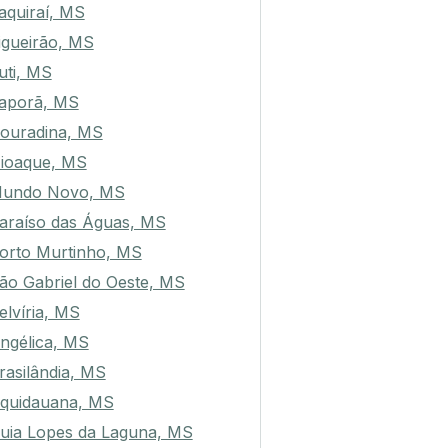
taquiraí, MS
igueirão, MS
uti, MS
taporã, MS
ouradina, MS
ioaque, MS
undo Novo, MS
araíso das Águas, MS
orto Murtinho, MS
ão Gabriel do Oeste, MS
elvíria, MS
ngélica, MS
rasilândia, MS
quidauana, MS
uia Lopes da Laguna, MS