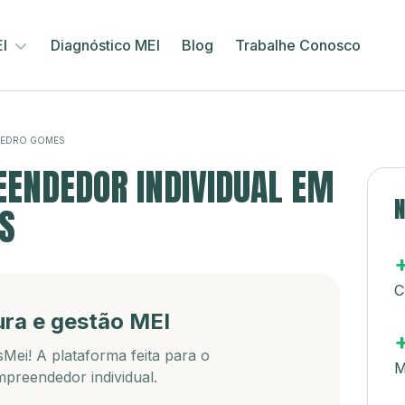
EI
Diagnóstico MEI
Blog
Trabalhe Conosco
PEDRO GOMES
ENDEDOR INDIVIDUAL EM
N
S
C
ura e gestão MEI
Mei! A plataforma feita para o
M
preendedor individual.