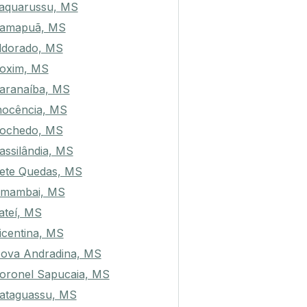
aquarussu, MS
amapuã, MS
ldorado, MS
oxim, MS
aranaíba, MS
nocência, MS
ochedo, MS
assilândia, MS
ete Quedas, MS
mambai, MS
ateí, MS
icentina, MS
ova Andradina, MS
oronel Sapucaia, MS
ataguassu, MS