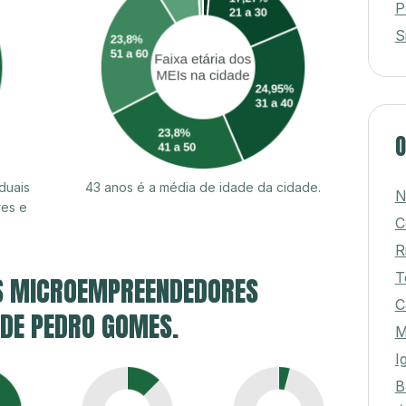
P
S
O
duais
43 anos é a média de idade da cidade.
N
es e
C
R
T
S MICROEMPREENDEDORES
C
 DE PEDRO GOMES.
M
I
B