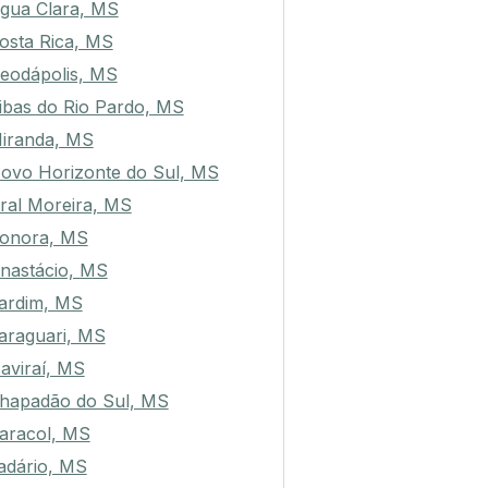
gua Clara, MS
osta Rica, MS
eodápolis, MS
ibas do Rio Pardo, MS
iranda, MS
ovo Horizonte do Sul, MS
ral Moreira, MS
onora, MS
nastácio, MS
ardim, MS
araguari, MS
aviraí, MS
hapadão do Sul, MS
aracol, MS
adário, MS