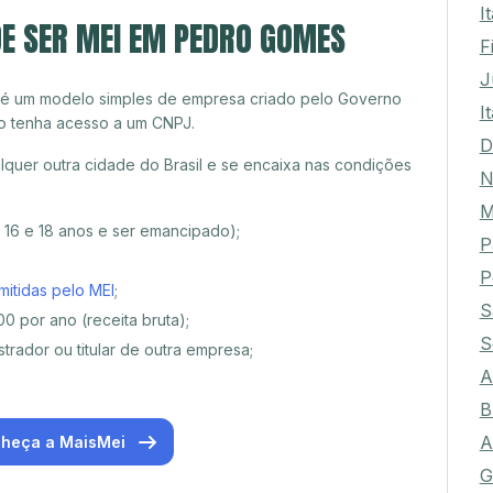
I
DE SER MEI EM PEDRO GOMES
F
J
 é um modelo simples de empresa criado pelo Governo
I
o tenha acesso a um CNPJ.
D
uer outra cidade do Brasil e se encaixa nas condições
N
M
e 16 e 18 anos e ser emancipado);
P
P
mitidas pelo MEI
;
S
0 por ano (receita bruta);
S
trador ou titular de outra empresa;
A
B
A
heça a MaisMei
G