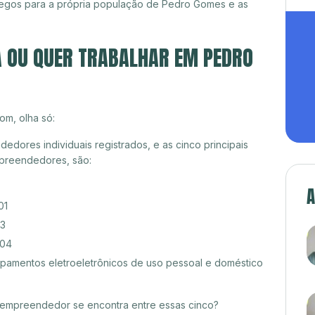
egos para a própria população de Pedro Gomes e as
A OU QUER TRABALHAR EM PEDRO
om, olha só:
ores individuais registrados, e as cinco principais
preendedores, são:
A
01
03
/04
amentos eletroeletrônicos de uso pessoal e doméstico
croempreendedor se encontra entre essas cinco?