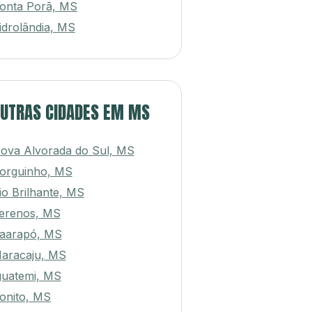
onta Porã, MS
idrolândia, MS
UTRAS CIDADES EM MS
ova Alvorada do Sul, MS
orguinho, MS
io Brilhante, MS
erenos, MS
aarapó, MS
aracaju, MS
guatemi, MS
onito, MS