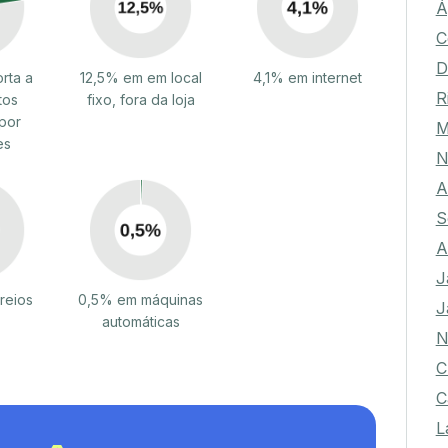
Á
C
D
rta a
12,5% em em local
4,1% em internet
R
tos
fixo, fora da loja
por
M
es
N
A
S
A
J
reios
0,5% em máquinas
J
automáticas
N
C
C
L