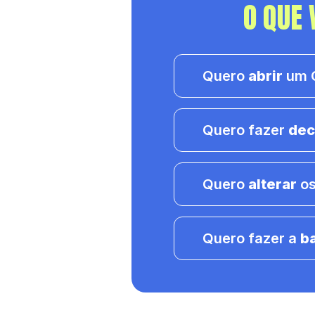
O QUE 
Quero
abrir
um C
Quero fazer
dec
Quero
alterar
os
Quero fazer a
b