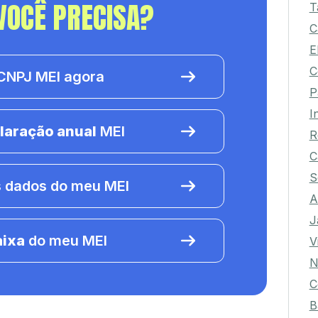
VOCÊ PRECISA?
T
C
E
C
NPJ MEI agora
P
I
laração anual
MEI
R
C
S
 dados do meu MEI
A
J
aixa
do meu MEI
V
N
C
B