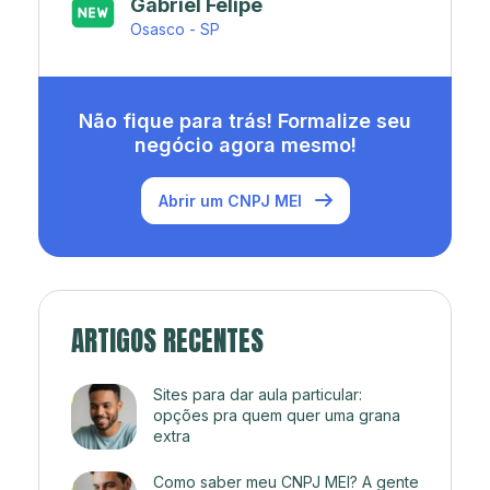
Japa’s açaí e sorveteria
Rio de Janeiro - RJ
Não fique para trás! Formalize seu
negócio agora mesmo!
Abrir um CNPJ MEI
ARTIGOS RECENTES
Sites para dar aula particular:
opções pra quem quer uma grana
extra
Como saber meu CNPJ MEI? A gente