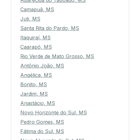
Aparecida do Taboado, MS
Camapuã, MS
Juti, MS
Santa Rita do Pardo, MS
Itaquiraí, MS
Caarapó, MS
Rio Verde de Mato Grosso, MS
Antônio João, MS
Angélica, MS
Bonito, MS
Jardim, MS
Anastácio, MS
Novo Horizonte do Sul, MS
Pedro Gomes, MS
Fátima do Sul, MS