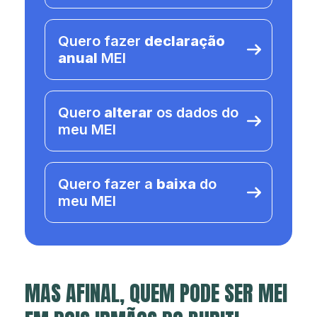
Quero fazer
declaração
anual
MEI
Quero
alterar
os dados do
meu MEI
Quero fazer a
baixa
do
meu MEI
MAS AFINAL, QUEM PODE SER MEI