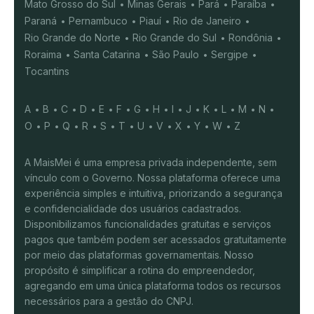
Mato Grosso do Sul
Minas Gerais
Pará
Paraíba
Paraná
Pernambuco
Piauí
Rio de Janeiro
Rio Grande do Norte
Rio Grande do Sul
Rondônia
Roraima
Santa Catarina
São Paulo
Sergipe
Tocantins
A
B
C
D
E
F
G
H
I
J
K
L
M
N
O
P
Q
R
S
T
U
V
X
Y
W
Z
A MaisMei é uma empresa privada independente, sem
vínculo com o Governo. Nossa plataforma oferece uma
experiência simples e intuitiva, priorizando a segurança
e confidencialidade dos usuários cadastrados.
Disponibilizamos funcionalidades gratuitas e serviços
pagos que também podem ser acessados gratuitamente
por meio das plataformas governamentais. Nosso
propósito é simplificar a rotina do empreendedor,
agregando em uma única plataforma todos os recursos
necessários para a gestão do CNPJ.