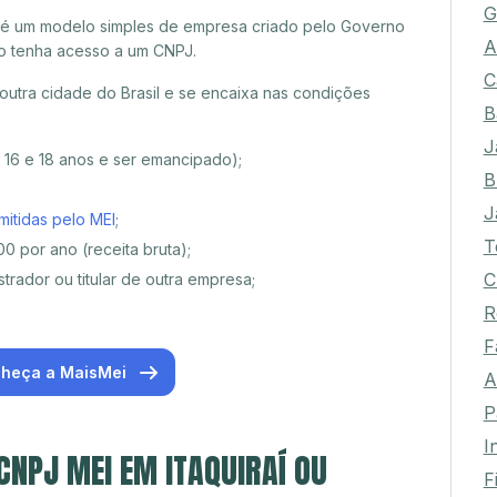
G
 é um modelo simples de empresa criado pelo Governo
A
o tenha acesso a um CNPJ.
C
outra cidade do Brasil e se encaixa nas condições
B
J
e 16 e 18 anos e ser emancipado);
B
J
mitidas pelo MEI
;
T
0 por ano (receita bruta);
C
trador ou titular de outra empresa;
R
F
heça a MaisMei
A
P
I
CNPJ MEI EM ITAQUIRAÍ OU
F