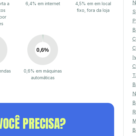
N
rta a
6,4% em internet
4,5% em em local
tos
fixo, fora da loja
S
por
P
es
B
C
C
I
C
endas
0,6% em máquinas
T
automáticas
B
N
B
R
VOCÊ PRECISA?
M
B