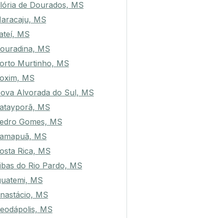
lória de Dourados, MS
aracaju, MS
ateí, MS
ouradina, MS
orto Murtinho, MS
oxim, MS
ova Alvorada do Sul, MS
atayporã, MS
edro Gomes, MS
amapuã, MS
osta Rica, MS
ibas do Rio Pardo, MS
guatemi, MS
nastácio, MS
eodápolis, MS