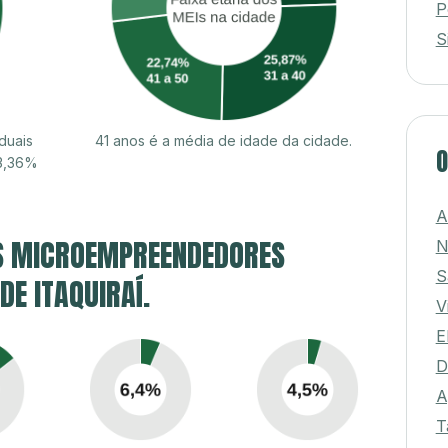
P
S
duais
41 anos é a média de idade da cidade.
O
53,36%
A
S MICROEMPREENDEDORES
N
S
DE ITAQUIRAÍ.
V
E
D
A
T