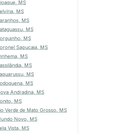
ioaque, MS
elvíria, MS
aranhos, MS
ataguassu, MS
orguinho, MS
oronel Sapucaia, MS
vinhema, MS
assilândia, MS
aquarussu, MS
odoquena, MS
ova Andradina, MS
onito, MS
io Verde de Mato Grosso, MS
undo Novo, MS
ela Vista, MS