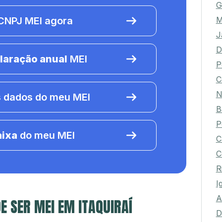
G
M
NPJ MEI agora
J
D
laração anual
MEI
P
C
N
 dados do meu MEI
B
P
aixa
do meu MEI
C
C
R
I
A
E SER MEI EM ITAQUIRAÍ
D