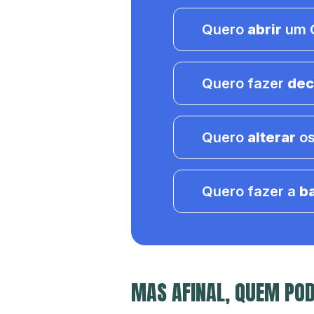
Quero
abrir
um C
Quero fazer
dec
Quero
alterar
os
Quero fazer a
b
MAS AFINAL, QUEM POD