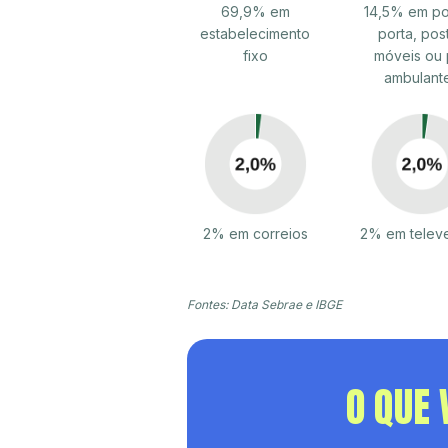
69,9% em
14,5% em po
estabelecimento
porta, pos
fixo
móveis ou 
ambulant
2% em correios
2% em telev
Fontes: Data Sebrae e IBGE
O QUE 