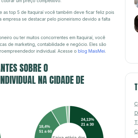
á cobrar um preço competitivo.
e as top 5 de Itaquiraí você também deve ficar feliz pois
 empresa se destacar pelo pioneirismo devido a falta
eiro ou ter muitos concorrentes em Itaquiraí, você
cas de marketing, contabilidade e negócio. Eles são
croempreendedor individual. Acesse o
blog MaisMei
.
NTES SOBRE O
DIVIDUAL NA CIDADE DE
T
C
D
T
C