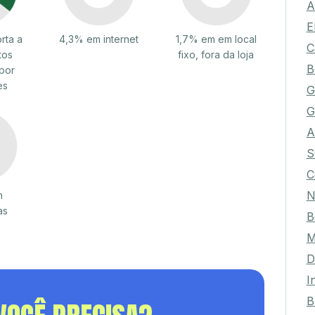
A
E
rta a
4,3% em internet
1,7% em em local
C
tos
fixo, fora da loja
B
por
es
G
G
A
S
C
N
m
as
B
M
D
I
B