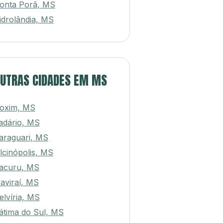
onta Porã, MS
idrolândia, MS
UTRAS CIDADES EM MS
oxim, MS
adário, MS
araguari, MS
lcinópolis, MS
acuru, MS
aviraí, MS
elvíria, MS
átima do Sul, MS