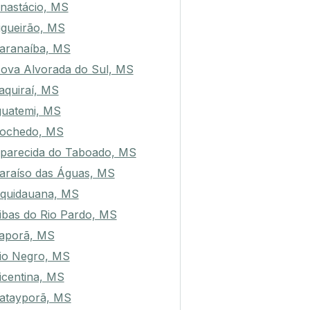
nastácio, MS
igueirão, MS
aranaíba, MS
ova Alvorada do Sul, MS
taquiraí, MS
guatemi, MS
ochedo, MS
parecida do Taboado, MS
araíso das Águas, MS
quidauana, MS
ibas do Rio Pardo, MS
taporã, MS
io Negro, MS
icentina, MS
atayporã, MS