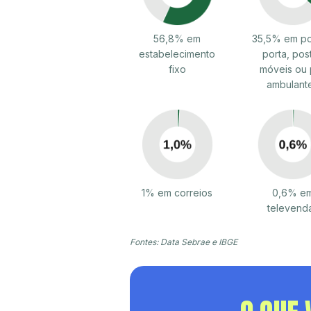
56,8% em
35,5% em po
estabelecimento
porta, pos
fixo
móveis ou 
ambulant
1% em correios
0,6% e
televend
Fontes: Data Sebrae e IBGE