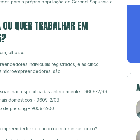
egos para a própria população de Coronel Sapucaia e
A OU QUER TRABALHAR EM
S?
om, olha só:
endedores individuais registrados, e as cinco
es microempreendedores, são:
A
ssoais não especificadas anteriormente - 9609-2/99
mais domésticos - 9609-2/08
o de piercing - 9609-2/06
croempreendedor se encontra entre essas cinco?