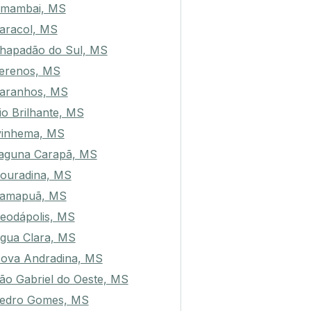
mambai, MS
aracol, MS
hapadão do Sul, MS
erenos, MS
aranhos, MS
io Brilhante, MS
vinhema, MS
aguna Carapã, MS
ouradina, MS
amapuã, MS
eodápolis, MS
gua Clara, MS
ova Andradina, MS
ão Gabriel do Oeste, MS
edro Gomes, MS