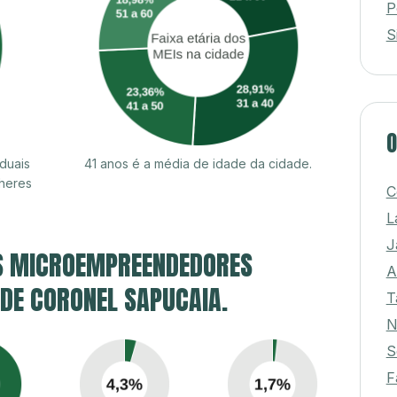
P
S
O
duais
41 anos é a média de idade da cidade.
heres
C
L
J
S MICROEMPREENDEDORES
A
 DE CORONEL SAPUCAIA.
T
N
S
F