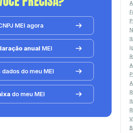
VOCÊ PRECISA?
A
F
P
NPJ MEI agora
N
I
I
laração anual
MEI
R
A
 dados do meu MEI
P
A
R
aixa
do meu MEI
I
R
V
B