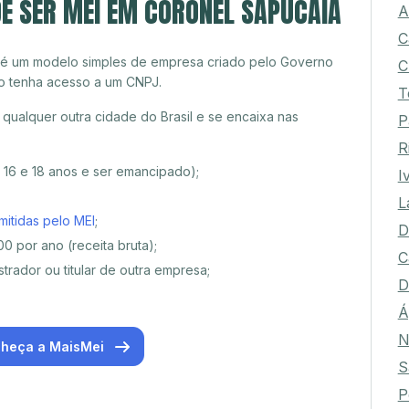
E SER MEI EM CORONEL SAPUCAIA
A
C
 é um modelo simples de empresa criado pelo Governo
C
o tenha acesso a um CNPJ.
T
ualquer outra cidade do Brasil e se encaixa nas
P
R
e 16 e 18 anos e ser emancipado);
I
L
mitidas pelo MEI
;
D
0 por ano (receita bruta);
C
trador ou titular de outra empresa;
D
Á
N
heça a MaisMei
S
P