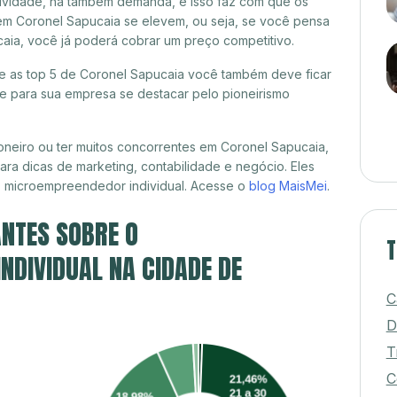
itividade, há também demanda, e isso faz com que os
em Coronel Sapucaia se elevem, ou seja, se você pensa
caia, você já poderá cobrar um preço competitivo.
tre as top 5 de Coronel Sapucaia você também deve ficar
de para sua empresa se destacar pelo pioneirismo
neiro ou ter muitos concorrentes em Coronel Sapucaia,
ra dicas de marketing, contabilidade e negócio. Eles
, microempreendedor individual. Acesse o
blog MaisMei
.
NTES SOBRE O
T
DIVIDUAL NA CIDADE DE
C
D
T
C