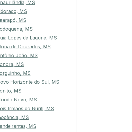
naurilândia, MS
ldorado, MS
aarapó, MS
odoquena, MS
uia Lopes da Laguna, MS
lória de Dourados, MS
ntônio João, MS
onora, MS
orguinho, MS
ovo Horizonte do Sul, MS
onito, MS
undo Novo, MS
ois Irmãos do Buriti, MS
nocência, MS
andeirantes, MS