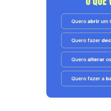
O QUE 
Quero
abrir
um C
Quero fazer
dec
Quero
alterar
os
Quero fazer a
b