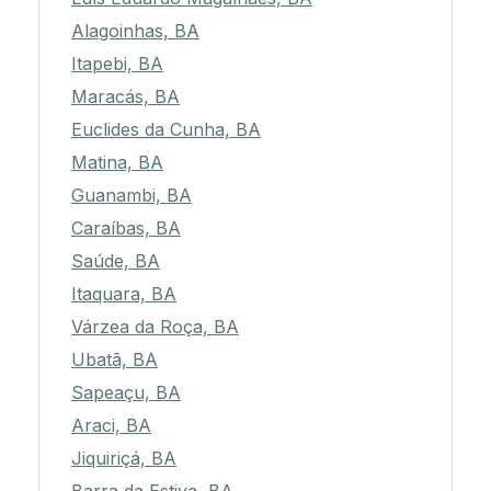
Alagoinhas, BA
Itapebi, BA
Maracás, BA
Euclides da Cunha, BA
Matina, BA
Guanambi, BA
Caraíbas, BA
Saúde, BA
Itaquara, BA
Várzea da Roça, BA
Ubatã, BA
Sapeaçu, BA
Araci, BA
Jiquiriçá, BA