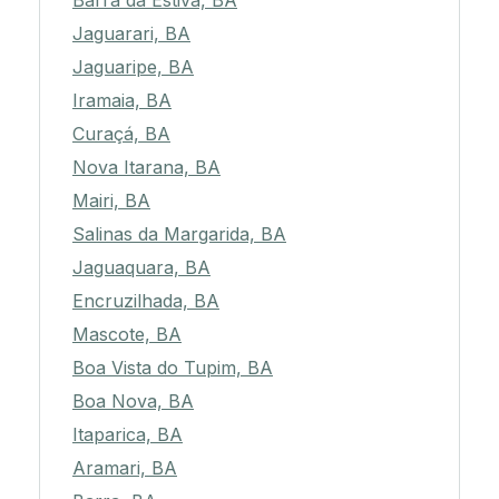
Barra da Estiva, BA
Jaguarari, BA
Jaguaripe, BA
Iramaia, BA
Curaçá, BA
Nova Itarana, BA
Mairi, BA
Salinas da Margarida, BA
Jaguaquara, BA
Encruzilhada, BA
Mascote, BA
Boa Vista do Tupim, BA
Boa Nova, BA
Itaparica, BA
Aramari, BA