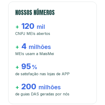
NOSSOS NÚMEROS
120
+
mil
CNPJ MEIs abertos
4
+
milhões
MEIs usam a MaisMei
95
+
%
de satisfação nas lojas de APP
200
+
milhões
de guias DAS geradas por nós