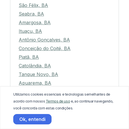
São Félix, BA
Seabra, BA
Amargosa, BA
Ituaçu, BA
Antônio Gonçalves, BA
Conceição do Coité, BA
Piatã, BA
Catolândia, BA
Tanque Novo, BA
Apuarema, BA
Santana, BA
Utilizamos cookies essenciais e tecnologias semelhantes de
Ibiassucê, BA
acordo com nossos
Termos de uso
e, ao continuar navegando,
você concorda com estas condições.
Angical, BA
Planaltino, BA
Ok, entendi
Itapicuru, BA