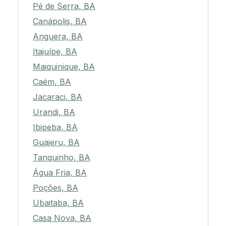
Pé de Serra, BA
Canápolis, BA
Anguera, BA
Itajuípe, BA
Maiquinique, BA
Caém, BA
Jacaraci, BA
Urandi, BA
Ibipeba, BA
Guajeru, BA
Tanquinho, BA
Água Fria, BA
Poções, BA
Ubaitaba, BA
Casa Nova, BA