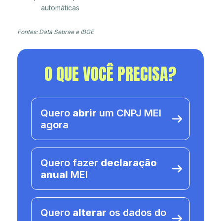
automáticas
Fontes: Data Sebrae e IBGE
O QUE VOCÊ PRECISA?
Quero
abrir
um CNPJ MEI
agora
Quero fazer
declaração
anual
MEI
Quero
alterar
os dados do