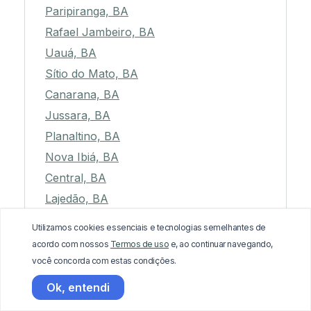
Paripiranga, BA
Rafael Jambeiro, BA
Uauá, BA
Sítio do Mato, BA
Canarana, BA
Jussara, BA
Planaltino, BA
Nova Ibiá, BA
Central, BA
Lajedão, BA
Palmeiras, BA
Utilizamos cookies essenciais e tecnologias semelhantes de
Barrocas, BA
acordo com nossos
Termos de uso
e, ao continuar navegando,
Chorrochó, BA
você concorda com estas condições.
Utinga, BA
Ok, entendi
Jacobina, BA