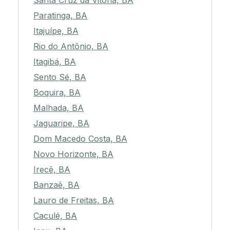
Santa Cruz da Vitória, BA
Paratinga, BA
Itajuípe, BA
Rio do Antônio, BA
Itagibá, BA
Sento Sé, BA
Boquira, BA
Malhada, BA
Jaguaripe, BA
Dom Macedo Costa, BA
Novo Horizonte, BA
Irecê, BA
Banzaê, BA
Lauro de Freitas, BA
Caculé, BA