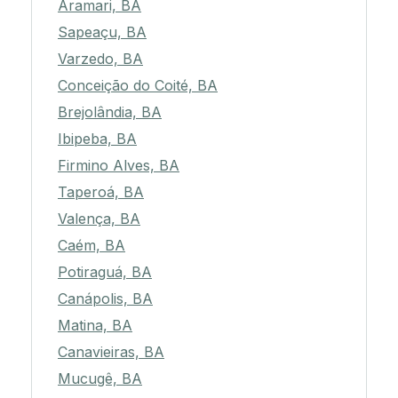
Aramari, BA
Sapeaçu, BA
Varzedo, BA
Conceição do Coité, BA
Brejolândia, BA
Ibipeba, BA
Firmino Alves, BA
Taperoá, BA
Valença, BA
Caém, BA
Potiraguá, BA
Canápolis, BA
Matina, BA
Canavieiras, BA
Mucugê, BA