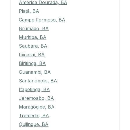
América Dourada, BA
Piatã, BA
Campo Formoso, BA
Brumado, BA
Muritiba, BA
Saubara, BA
Ibicaraí, BA
Biritinga, BA
Guanambi, BA
Santanópolis, BA
Itapetinga, BA
Jeremoabo, BA
Maragogipe, BA
Tremedal, BA
Quijingue, BA