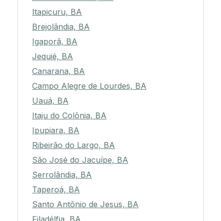
Itapicuru, BA
Brejolândia, BA
Igaporã, BA
Jequié, BA
Canarana, BA
Campo Alegre de Lourdes, BA
Uauá, BA
Itaju do Colônia, BA
Ipupiara, BA
Ribeirão do Largo, BA
São José do Jacuípe, BA
Serrolândia, BA
Taperoá, BA
Santo Antônio de Jesus, BA
Filadélfia, BA