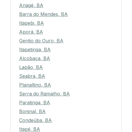
Anagé, BA
Barra do Mendes, BA
Itapebi, BA
Aporá, BA
Gentio do Ouro, BA
Itapetinga, BA
Alcobaça, BA
Lapão, BA
Seabra, BA
Planaltino, BA
Serra do Ramalho, BA
Paratinga, BA
Boninal, BA
Condeúba, BA
Itapé, BA