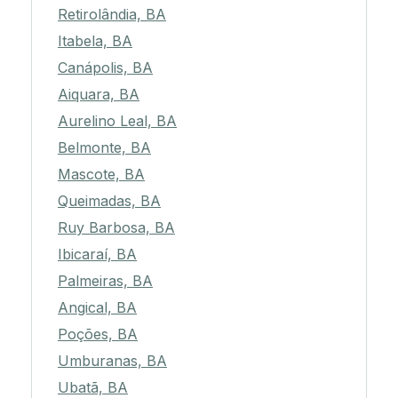
Retirolândia, BA
Itabela, BA
Canápolis, BA
Aiquara, BA
Aurelino Leal, BA
Belmonte, BA
Mascote, BA
Queimadas, BA
Ruy Barbosa, BA
Ibicaraí, BA
Palmeiras, BA
Angical, BA
Poções, BA
Umburanas, BA
Ubatã, BA