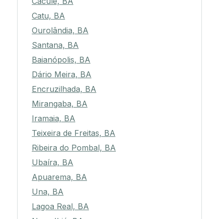
Caculé, BA
Catu, BA
Ourolândia, BA
Santana, BA
Baianópolis, BA
Dário Meira, BA
Encruzilhada, BA
Mirangaba, BA
Iramaia, BA
Teixeira de Freitas, BA
Ribeira do Pombal, BA
Ubaíra, BA
Apuarema, BA
Una, BA
Lagoa Real, BA