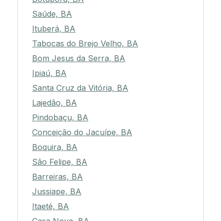
Saúde, BA
Ituberá, BA
Tabocas do Brejo Velho, BA
Bom Jesus da Serra, BA
Ipiaú, BA
Santa Cruz da Vitória, BA
Lajedão, BA
Pindobaçu, BA
Conceição do Jacuípe, BA
Boquira, BA
São Felipe, BA
Barreiras, BA
Jussiape, BA
Itaeté, BA