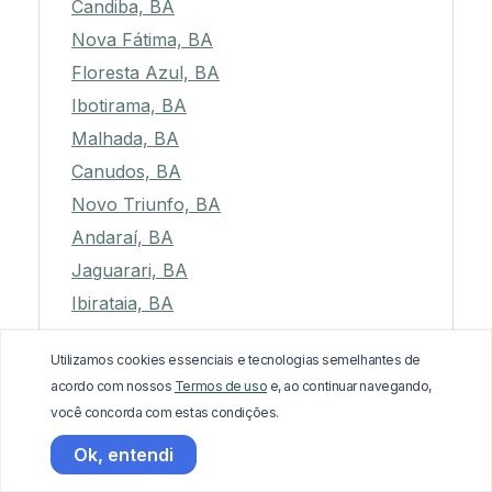
Candiba, BA
Nova Fátima, BA
Floresta Azul, BA
Ibotirama, BA
Malhada, BA
Canudos, BA
Novo Triunfo, BA
Andaraí, BA
Jaguarari, BA
Ibirataia, BA
Itanagra, BA
Utilizamos cookies essenciais e tecnologias semelhantes de
Candeias, BA
acordo com nossos
Termos de uso
e, ao continuar navegando,
Conceição do Almeida, BA
você concorda com estas condições.
Quixabeira, BA
Ok, entendi
Medeiros Neto, BA