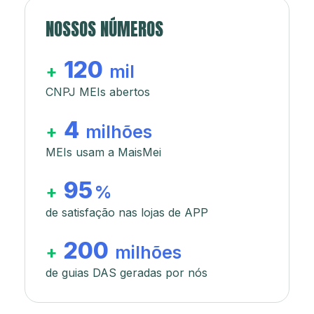
NOSSOS NÚMEROS
120
+
mil
CNPJ MEIs abertos
4
+
milhões
MEIs usam a MaisMei
95
+
%
de satisfação nas lojas de APP
200
+
milhões
de guias DAS geradas por nós