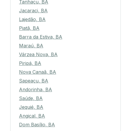
Tanhaçu, BA
Jacaraci, BA
Lajedão, BA
Piatã, BA
Barra da Estiva, BA
Maraú, BA
Várzea Nova, BA
Piripá, BA
Nova Canaã, BA
Sapeaçu, BA
Andorinha, BA
Saúde, BA
Jequié, BA
Angical, BA
Dom Basílio, BA