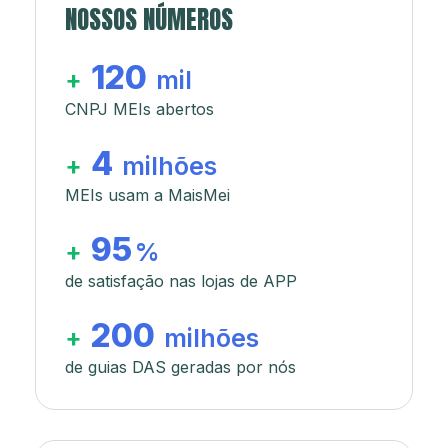
NOSSOS NÚMEROS
120
+
mil
CNPJ MEIs abertos
4
+
milhões
MEIs usam a MaisMei
95
+
%
de satisfação nas lojas de APP
200
+
milhões
de guias DAS geradas por nós