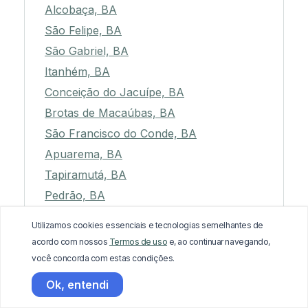
Alcobaça, BA
São Felipe, BA
São Gabriel, BA
Itanhém, BA
Conceição do Jacuípe, BA
Brotas de Macaúbas, BA
São Francisco do Conde, BA
Apuarema, BA
Tapiramutá, BA
Pedrão, BA
Bom Jesus da Lapa, BA
Utilizamos cookies essenciais e tecnologias semelhantes de
Coaraci, BA
acordo com nossos
Termos de uso
e, ao continuar navegando,
Araci, BA
você concorda com estas condições.
Ibicoara, BA
Ok, entendi
Jiquiriçá, BA