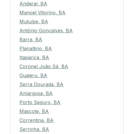
Andaraí, BA
Manoel Vitorino, BA
Mutuípe, BA
Antônio Gonçalves, BA
Barra, BA
Planaltino, BA
Itaparica, BA
Coronel João Sá, BA
Guajeru, BA
Serra Dourada, BA
Amargosa, BA
Porto Seguro, BA
Mascote, BA
Correntina, BA
Serrinha, BA