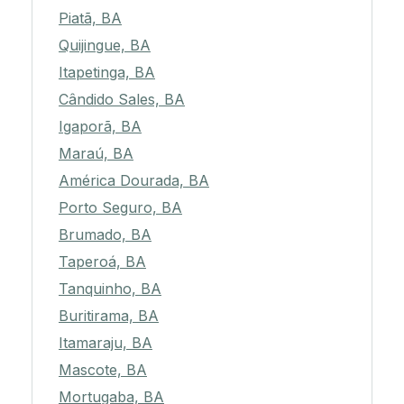
Piatã, BA
Quijingue, BA
Itapetinga, BA
Cândido Sales, BA
Igaporã, BA
Maraú, BA
América Dourada, BA
Porto Seguro, BA
Brumado, BA
Taperoá, BA
Tanquinho, BA
Buritirama, BA
Itamaraju, BA
Mascote, BA
Mortugaba, BA