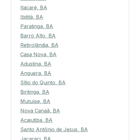
Itacaré, BA
Ibititá, BA
Paratinga, BA
Barro Alto, BA
Retirolândia, BA
Casa Nova, BA
Adustina, BA
Anguera, BA
Sítio do Quinto, BA
Biritinga, BA
Mutuípe, BA
Nova Canaã, BA
Acajutiba, BA
Santo Antônio de Jesus, BA
Jacaraci, BA