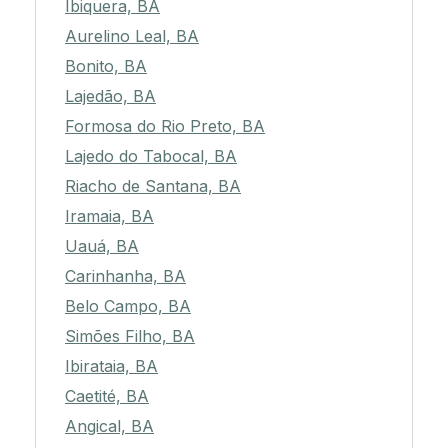
Ibiquera, BA
Aurelino Leal, BA
Bonito, BA
Lajedão, BA
Formosa do Rio Preto, BA
Lajedo do Tabocal, BA
Riacho de Santana, BA
Iramaia, BA
Uauá, BA
Carinhanha, BA
Belo Campo, BA
Simões Filho, BA
Ibirataia, BA
Caetité, BA
Angical, BA