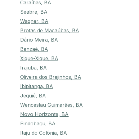
Caraíbas, BA
Seabra, BA
Wagner, BA
Brotas de Macaúbas, BA
Dário Meira, BA
Banzaê, BA
Xique-Xique, BA
Irajuba, BA
Oliveira dos Brejinhos, BA
Ibipitanga, BA
Jequié, BA
Wenceslau Guimarães, BA
Novo Horizonte, BA
Pindobaçu, BA
Itaju do Colônia, BA