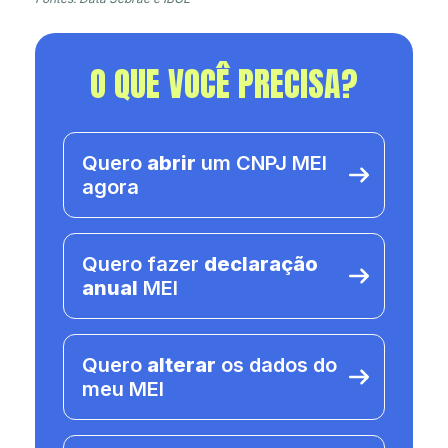
O QUE VOCÊ PRECISA?
Quero
abrir
um CNPJ MEI
agora
Quero fazer
declaração
anual
MEI
Quero
alterar
os dados do
meu MEI