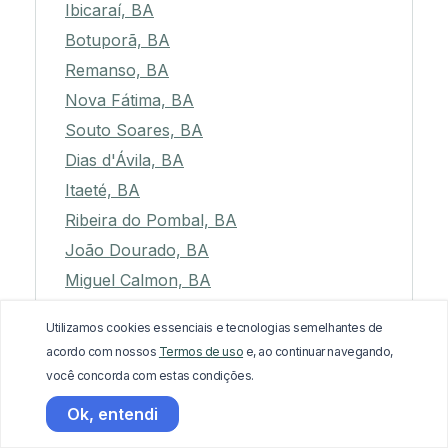
Ibicaraí, BA
Botuporã, BA
Remanso, BA
Nova Fátima, BA
Souto Soares, BA
Dias d'Ávila, BA
Itaeté, BA
Ribeira do Pombal, BA
João Dourado, BA
Miguel Calmon, BA
Apuarema, BA
Utilizamos cookies essenciais e tecnologias semelhantes de
Mirante, BA
acordo com nossos
Termos de uso
e, ao continuar navegando,
Mirangaba, BA
você concorda com estas condições.
Pedro Alexandre, BA
Ok, entendi
Ituaçu, BA