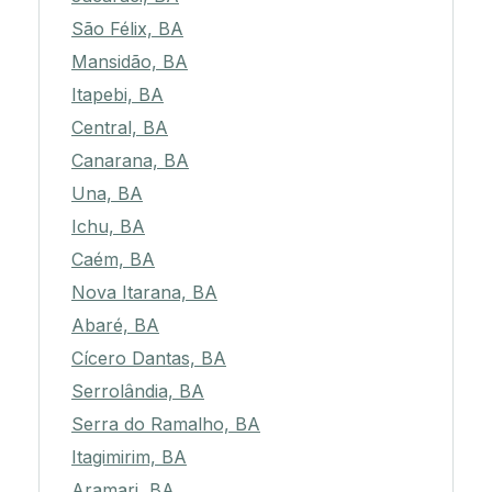
São Félix, BA
Mansidão, BA
Itapebi, BA
Central, BA
Canarana, BA
Una, BA
Ichu, BA
Caém, BA
Nova Itarana, BA
Abaré, BA
Cícero Dantas, BA
Serrolândia, BA
Serra do Ramalho, BA
Itagimirim, BA
Aramari, BA