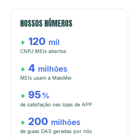
NOSSOS NÚMEROS
120
+
mil
CNPJ MEIs abertos
4
+
milhões
MEIs usam a MaisMei
95
+
%
de satisfação nas lojas de APP
200
+
milhões
de guias DAS geradas por nós