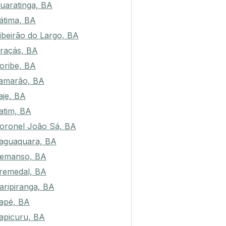
uaratinga, BA
átima, BA
ibeirão do Largo, BA
raçás, BA
oribe, BA
amarão, BA
aje, BA
tatim, BA
oronel João Sá, BA
aguaquara, BA
emanso, BA
remedal, BA
aripiranga, BA
tapé, BA
tapicuru, BA