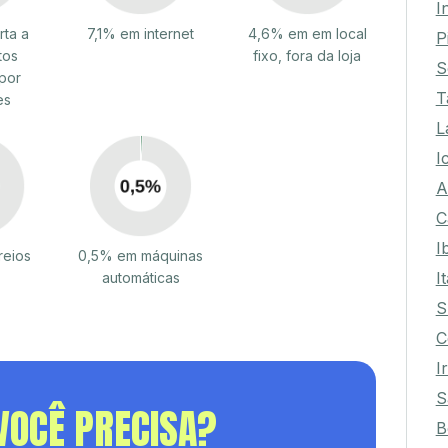
I
rta a
7,1% em internet
4,6% em em local
P
tos
fixo, fora da loja
S
por
T
es
L
I
A
C
I
reios
0,5% em máquinas
I
automáticas
S
C
I
S
VOCÊ PRECISA?
B