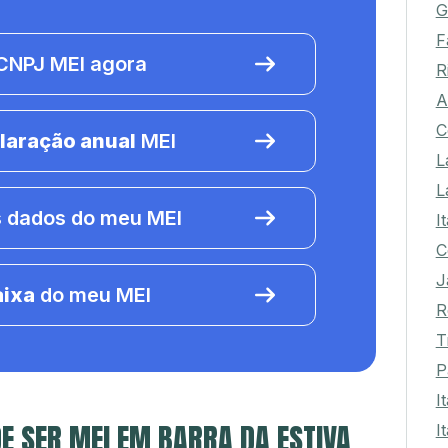
G
F
NPJ MEI agora
R
A
C
laração anual
MEI
L
L
 dados do meu MEI
I
C
J
aixa
do meu MEI
R
T
P
I
E SER MEI EM BARRA DA ESTIVA
I