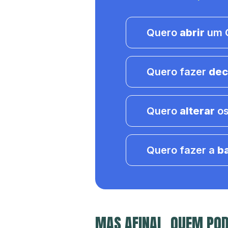
Quero
abrir
um C
Quero fazer
dec
Quero
alterar
os
Quero fazer a
b
MAS AFINAL, QUEM POD