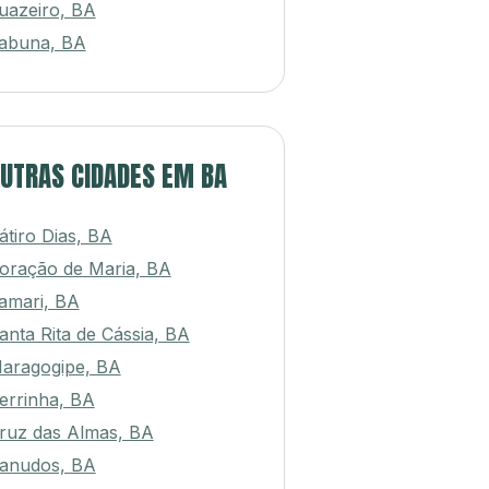
uazeiro, BA
tabuna, BA
UTRAS CIDADES EM BA
átiro Dias, BA
oração de Maria, BA
tamari, BA
anta Rita de Cássia, BA
aragogipe, BA
errinha, BA
ruz das Almas, BA
anudos, BA