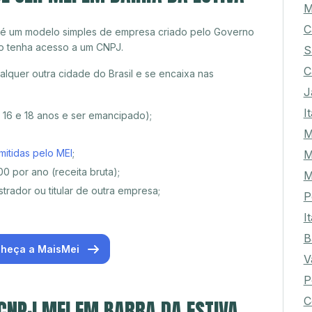
M
C
 é um modelo simples de empresa criado pelo Governo
o tenha acesso a um CNPJ.
S
C
lquer outra cidade do Brasil e se encaixa nas
J
I
e 16 e 18 anos e ser emancipado);
M
mitidas pelo MEI
;
M
0 por ano (receita bruta);
M
trador ou titular de outra empresa;
P
I
B
heça a MaisMei
V
P
C
 CNPJ MEI EM BARRA DA ESTIVA