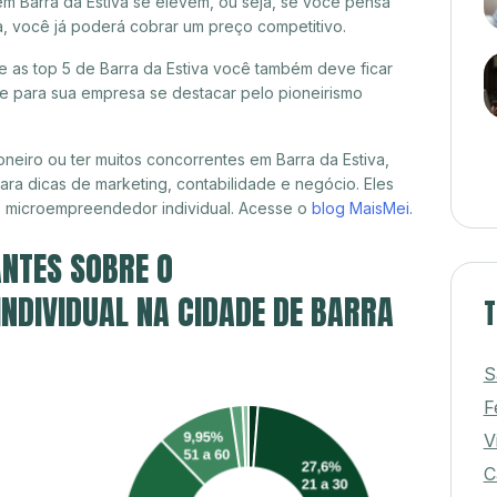
em Barra da Estiva se elevem, ou seja, se você pensa
va, você já poderá cobrar um preço competitivo.
re as top 5 de Barra da Estiva você também deve ficar
de para sua empresa se destacar pelo pioneirismo
neiro ou ter muitos concorrentes em Barra da Estiva,
ra dicas de marketing, contabilidade e negócio. Eles
, microempreendedor individual. Acesse o
blog MaisMei
.
NTES SOBRE O
NDIVIDUAL NA CIDADE DE BARRA
T
S
F
V
C