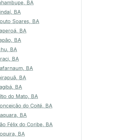
nhambupe, BA
indaí, BA
outo Soares, BA
aperoá, BA
apão, BA
chu, BA
raci, BA
afarnaum, BA
birapuã, BA
tagibá, BA
ítio do Mato, BA
onceição do Coité, BA
raquara, BA
ão Félix do Coribe, BA
oquira, BA