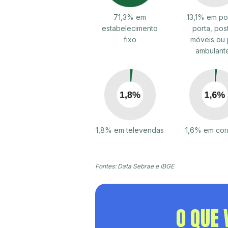
71,3% em
13,1% em po
estabelecimento
porta, pos
fixo
móveis ou 
ambulant
1,8% em televendas
1,6% em cor
Fontes: Data Sebrae e IBGE
O QUE 