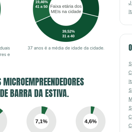
J
I
O
duais
37 anos é a média de idade da cidade.
res e
S
C
S MICROEMPREENDEDORES
I
 DE BARRA DA ESTIVA.
S
M
S
C
C