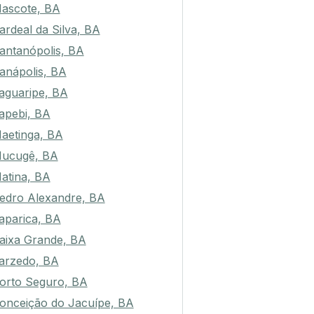
ascote, BA
ardeal da Silva, BA
antanópolis, BA
anápolis, BA
aguaripe, BA
tapebi, BA
aetinga, BA
ucugê, BA
atina, BA
edro Alexandre, BA
taparica, BA
aixa Grande, BA
arzedo, BA
orto Seguro, BA
onceição do Jacuípe, BA