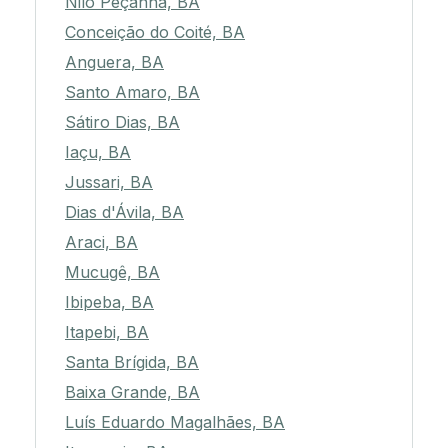
Nilo Peçanha, BA
Conceição do Coité, BA
Anguera, BA
Santo Amaro, BA
Sátiro Dias, BA
Iaçu, BA
Jussari, BA
Dias d'Ávila, BA
Araci, BA
Mucugê, BA
Ibipeba, BA
Itapebi, BA
Santa Brígida, BA
Baixa Grande, BA
Luís Eduardo Magalhães, BA