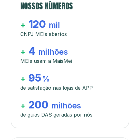
NOSSOS NÚMEROS
120
+
mil
CNPJ MEIs abertos
4
+
milhões
MEIs usam a MaisMei
95
+
%
de satisfação nas lojas de APP
200
+
milhões
de guias DAS geradas por nós