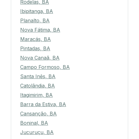
Rodelas, BA
Ibipitanga, BA
Planalto, BA
Nova Fátima, BA
Maracás, BA
Pintadas, BA
Nova Canaã, BA
Campo Formoso, BA
Santa Inês, BA
Catolândia, BA
Itagimirim, BA
Barra da Estiva, BA
Cansanção, BA
Boninal, BA
Jucuruçu, BA