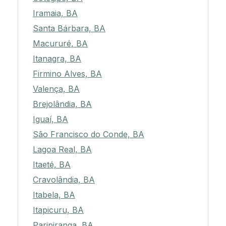
Iramaia, BA
Santa Bárbara, BA
Macururé, BA
Itanagra, BA
Firmino Alves, BA
Valença, BA
Brejolândia, BA
Iguaí, BA
São Francisco do Conde, BA
Lagoa Real, BA
Itaeté, BA
Cravolândia, BA
Itabela, BA
Itapicuru, BA
Paripiranga, BA