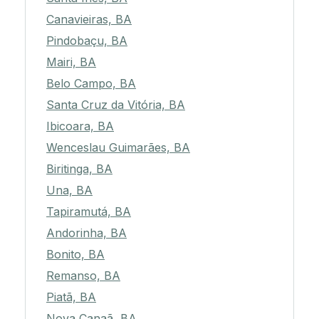
Canavieiras, BA
Pindobaçu, BA
Mairi, BA
Belo Campo, BA
Santa Cruz da Vitória, BA
Ibicoara, BA
Wenceslau Guimarães, BA
Biritinga, BA
Una, BA
Tapiramutá, BA
Andorinha, BA
Bonito, BA
Remanso, BA
Piatã, BA
Nova Canaã, BA