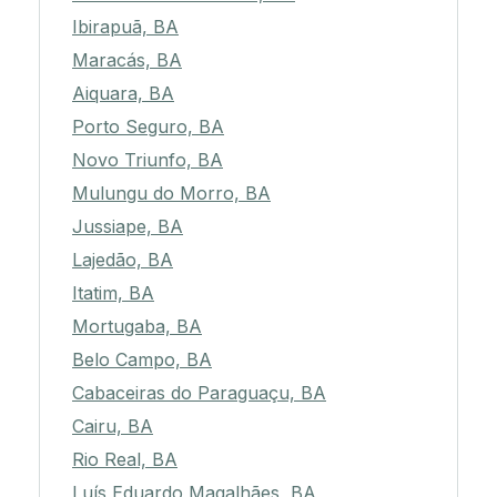
Ibirapuã, BA
Maracás, BA
Aiquara, BA
Porto Seguro, BA
Novo Triunfo, BA
Mulungu do Morro, BA
Jussiape, BA
Lajedão, BA
Itatim, BA
Mortugaba, BA
Belo Campo, BA
Cabaceiras do Paraguaçu, BA
Cairu, BA
Rio Real, BA
Luís Eduardo Magalhães, BA