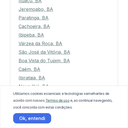
Ituaçu, BA
Jeremoabo, BA
Paratinga, BA
Cachoeira, BA
Ibipeba, BA
Várzea da Roça, BA
São José da Vitória, BA
Boa Vista do Tupim, BA
Caém, BA
Ibirataia, BA
Nova Ibiá, BA
Utilizamos cookies essenciais e tecnologias semelhantes de
Pedro Alexandre, BA
acordo com nossos
Termos de uso
e, ao continuar navegando,
Lençóis, BA
você concorda com estas condições.
Curaçá, BA
Ok, entendi
Ruy Barbosa, BA