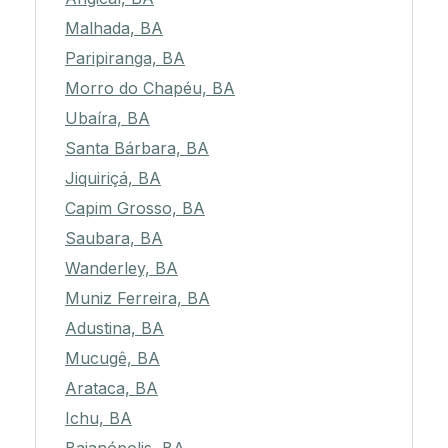
Malhada, BA
Paripiranga, BA
Morro do Chapéu, BA
Ubaíra, BA
Santa Bárbara, BA
Jiquiriçá, BA
Capim Grosso, BA
Saubara, BA
Wanderley, BA
Muniz Ferreira, BA
Adustina, BA
Mucugê, BA
Arataca, BA
Ichu, BA