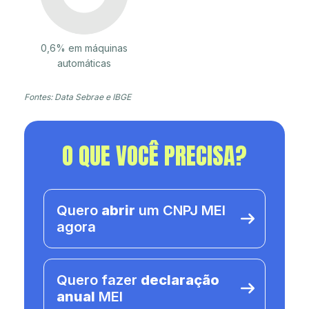
0,6% em máquinas
automáticas
Fontes: Data Sebrae e IBGE
O QUE VOCÊ PRECISA?
Quero
abrir
um CNPJ MEI
agora
Quero fazer
declaração
anual
MEI