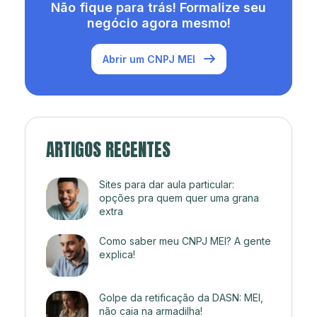
Não fique para trás! Formalize seu
negócio agora mesmo!
Abrir um CNPJ MEI
ARTIGOS RECENTES
Sites para dar aula particular:
opções pra quem quer uma grana
extra
Como saber meu CNPJ MEI? A gente
explica!
Golpe da retificação da DASN: MEI,
não caia na armadilha!