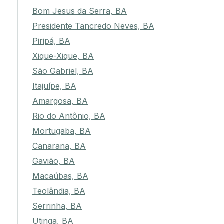
Bom Jesus da Serra, BA
Presidente Tancredo Neves, BA
Piripá, BA
Xique-Xique, BA
São Gabriel, BA
Itajuípe, BA
Amargosa, BA
Rio do Antônio, BA
Mortugaba, BA
Canarana, BA
Gavião, BA
Macaúbas, BA
Teolândia, BA
Serrinha, BA
Utinga, BA