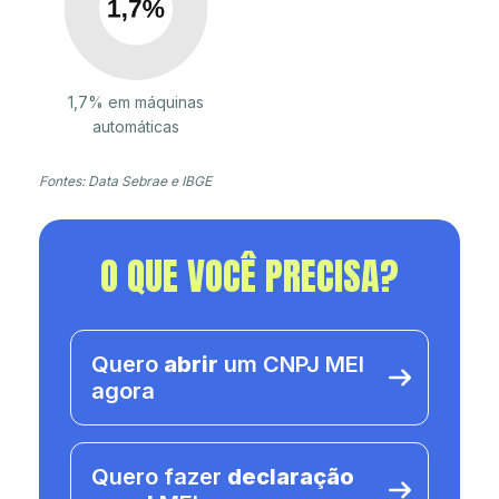
1,7% em máquinas
automáticas
Fontes: Data Sebrae e IBGE
O QUE VOCÊ PRECISA?
Quero
abrir
um CNPJ MEI
agora
Quero fazer
declaração