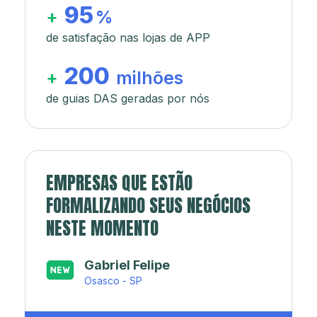
95
+
%
de satisfação nas lojas de APP
200
+
milhões
de guias DAS geradas por nós
EMPRESAS QUE ESTÃO
FORMALIZANDO SEUS NEGÓCIOS
NESTE MOMENTO
Japa’s açaí e sorveteria
Rio de Janeiro - RJ