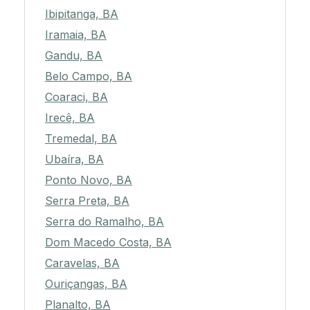
Ibipitanga, BA
Iramaia, BA
Gandu, BA
Belo Campo, BA
Coaraci, BA
Irecê, BA
Tremedal, BA
Ubaíra, BA
Ponto Novo, BA
Serra Preta, BA
Serra do Ramalho, BA
Dom Macedo Costa, BA
Caravelas, BA
Ouriçangas, BA
Planalto, BA