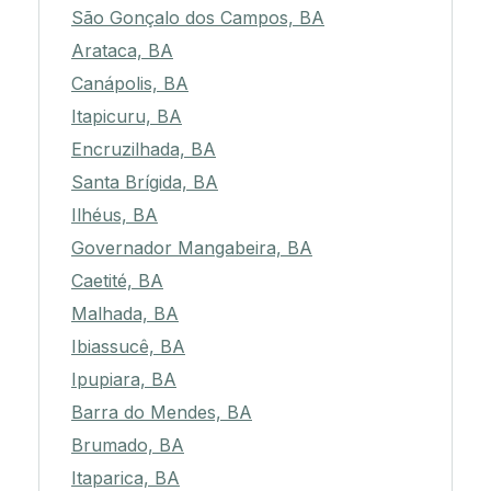
São Gonçalo dos Campos, BA
Arataca, BA
Canápolis, BA
Itapicuru, BA
Encruzilhada, BA
Santa Brígida, BA
Ilhéus, BA
Governador Mangabeira, BA
Caetité, BA
Malhada, BA
Ibiassucê, BA
Ipupiara, BA
Barra do Mendes, BA
Brumado, BA
Itaparica, BA