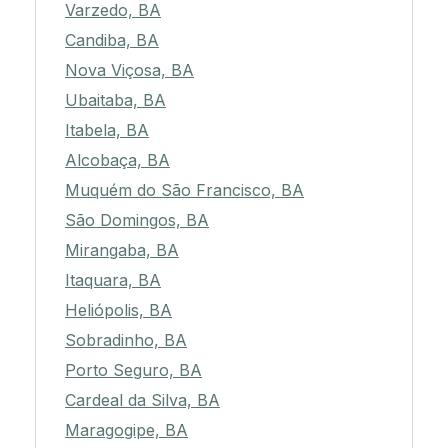
Varzedo, BA
Candiba, BA
Nova Viçosa, BA
Ubaitaba, BA
Itabela, BA
Alcobaça, BA
Muquém do São Francisco, BA
São Domingos, BA
Mirangaba, BA
Itaquara, BA
Heliópolis, BA
Sobradinho, BA
Porto Seguro, BA
Cardeal da Silva, BA
Maragogipe, BA