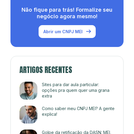
Não fique para trás! Formalize seu
negócio agora mesmo!
Abrir um CNPJ MEI
ARTIGOS RECENTES
Sites para dar aula particular:
opções pra quem quer uma grana
extra
Como saber meu CNPJ MEI? A gente
explica!
Golpe da retificação da DASN: MEI,