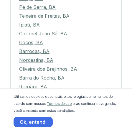
Pé de Serra, BA
Teixeira de Freitas, BA
Ipiaú, BA
Coronel João Sá, BA
Cocos, BA
Barrocas, BA
Nordestina, BA
Oliveira dos Brejinhos, BA
Barra do Rocha, BA
Ibicoara, BA
Vera Cruz, BA
Utilizamos cookies essenciais e tecnologias semelhantes de
acordo com nossos
Termos de uso
e, ao continuar navegando,
Uibaí, BA
você concorda com estas condições.
Firmino Alves, BA
Ok, entendi
Euclides da Cunha, BA
Macarani, BA