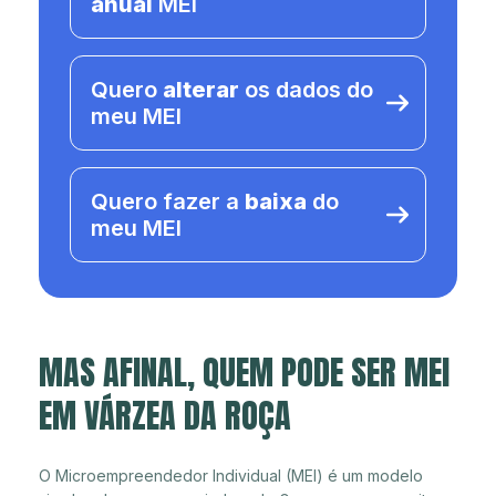
anual
MEI
Quero
alterar
os dados do
meu MEI
Quero fazer a
baixa
do
meu MEI
MAS AFINAL, QUEM PODE SER MEI
EM VÁRZEA DA ROÇA
O Microempreendedor Individual (MEI) é um modelo