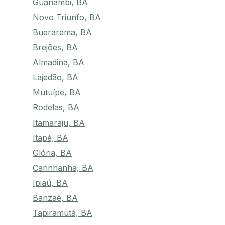
Guanambi, BA
Novo Triunfo, BA
Buerarema, BA
Brejões, BA
Almadina, BA
Lajedão, BA
Mutuípe, BA
Rodelas, BA
Itamaraju, BA
Itapé, BA
Glória, BA
Carinhanha, BA
Ipiaú, BA
Banzaê, BA
Tapiramutá, BA