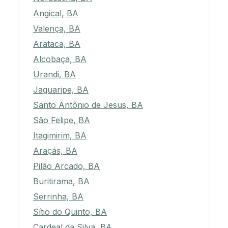
Angical, BA
Valença, BA
Arataca, BA
Alcobaça, BA
Urandi, BA
Jaguaripe, BA
Santo Antônio de Jesus, BA
São Felipe, BA
Itagimirim, BA
Araçás, BA
Pilão Arcado, BA
Buritirama, BA
Serrinha, BA
Sítio do Quinto, BA
Cardeal da Silva, BA