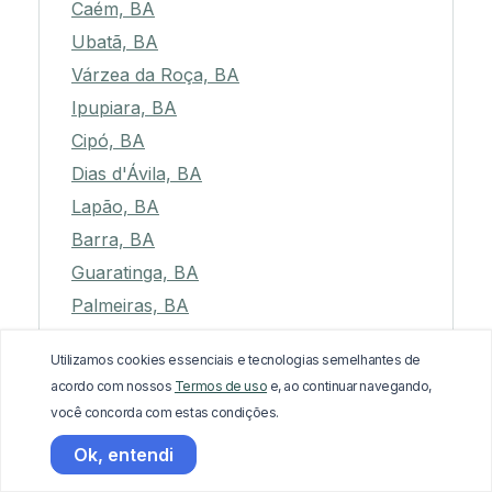
Caém, BA
Ubatã, BA
Várzea da Roça, BA
Ipupiara, BA
Cipó, BA
Dias d'Ávila, BA
Lapão, BA
Barra, BA
Guaratinga, BA
Palmeiras, BA
Gavião, BA
Utilizamos cookies essenciais e tecnologias semelhantes de
Catu, BA
acordo com nossos
Termos de uso
e, ao continuar navegando,
Acajutiba, BA
você concorda com estas condições.
Formosa do Rio Preto, BA
Ok, entendi
Várzea do Poço, BA