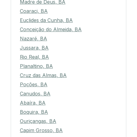
Madre de Deus, BA
Coaraci, BA
Euclides da Cunha, BA
Conceição do Almeida, BA
Nazaré, BA
Jussara, BA
Rio Real, BA
Planaltino, BA
Cruz das Almas, BA
Poções, BA
Canudos, BA
Abaíra, BA
Boquira, BA
Ouriçangas, BA
Capim Grosso, BA