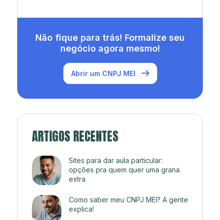
Não fique para trás! Formalize seu
negócio agora mesmo!
Abrir um CNPJ MEI
ARTIGOS RECENTES
Sites para dar aula particular:
opções pra quem quer uma grana
extra
Como saber meu CNPJ MEI? A gente
explica!