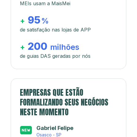
MEIs usam a MaisMei
95
+
%
de satisfação nas lojas de APP
200
+
milhões
de guias DAS geradas por nós
EMPRESAS QUE ESTÃO
FORMALIZANDO SEUS NEGÓCIOS
NESTE MOMENTO
Japa’s açaí e sorveteria
Rio de Janeiro - RJ