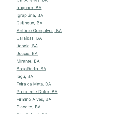
Umburanas, BA
Iraquara, BA
Igrapiúna, BA
Quijingue, BA
Antônio Gonçalves, BA
Caraíbas, BA
Itabela, BA
Jequié, BA
Mirante, BA
Brejolândia, BA
Iaçu, BA
Feira da Mata, BA
Presidente Dutra, BA
Firmino Alves, BA
Planalto, BA