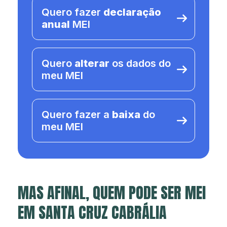
Quero fazer
declaração
anual
MEI
Quero
alterar
os dados do
meu MEI
Quero fazer a
baixa
do
meu MEI
MAS AFINAL, QUEM PODE SER MEI
EM SANTA CRUZ CABRÁLIA