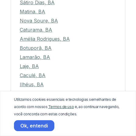
Sátiro Dias, BA
Matina, BA
Nova Soure, BA
Caturama, BA
Amélia Rodrigues, BA
Botuporã, BA
Lamarão, BA
Laje, BA
Caculé, BA
Ilhéus, BA
Macarani, BA
Utilizamos cookies essenciais e tecnologias semelhantes de
Jaguaripe, BA
acordo com nossos
Termos de uso
e, ao continuar navegando,
Jucuruçu, BA
você concorda com estas condições.
Belmonte, BA
Ok, entendi
Caraíbas, BA