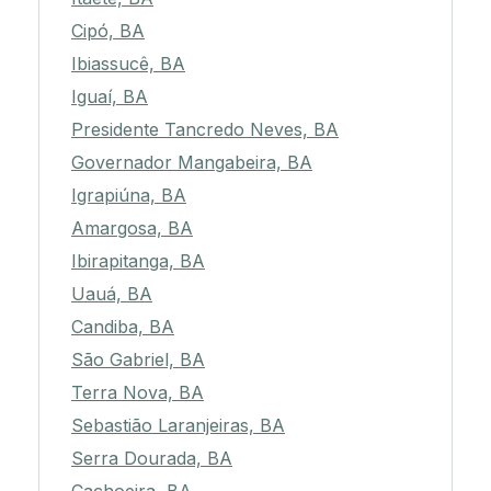
Cipó, BA
Ibiassucê, BA
Iguaí, BA
Presidente Tancredo Neves, BA
Governador Mangabeira, BA
Igrapiúna, BA
Amargosa, BA
Ibirapitanga, BA
Uauá, BA
Candiba, BA
São Gabriel, BA
Terra Nova, BA
Sebastião Laranjeiras, BA
Serra Dourada, BA