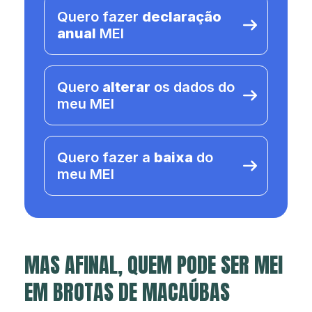
Quero fazer
declaração
anual
MEI
Quero
alterar
os dados do
meu MEI
Quero fazer a
baixa
do
meu MEI
MAS AFINAL, QUEM PODE SER MEI
EM BROTAS DE MACAÚBAS