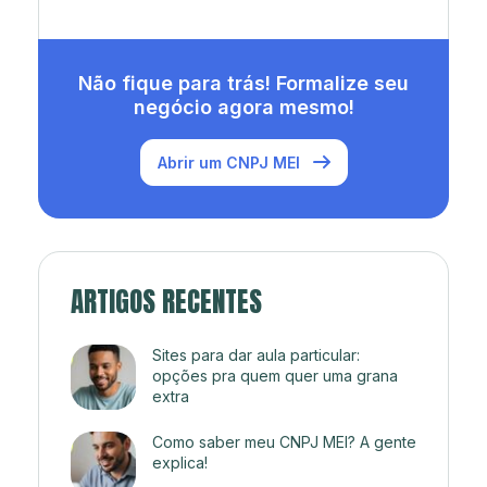
Não fique para trás! Formalize seu
negócio agora mesmo!
Abrir um CNPJ MEI
ARTIGOS RECENTES
Sites para dar aula particular:
opções pra quem quer uma grana
extra
Como saber meu CNPJ MEI? A gente
explica!