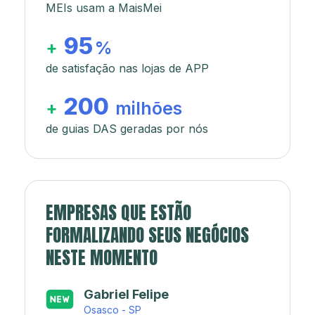
MEIs usam a MaisMei
95
+
%
de satisfação nas lojas de APP
200
+
milhões
de guias DAS geradas por nós
EMPRESAS QUE ESTÃO
FORMALIZANDO SEUS NEGÓCIOS
NESTE MOMENTO
Japa’s açaí e sorveteria
Rio de Janeiro - RJ