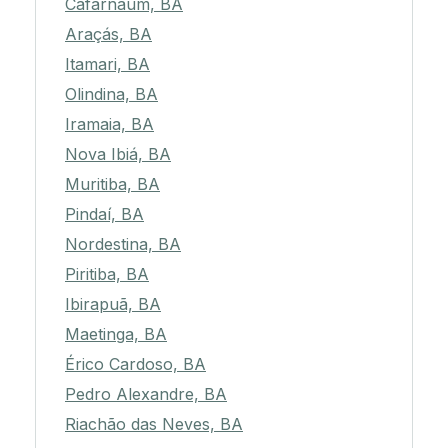
Cafarnaum, BA
Araçás, BA
Itamari, BA
Olindina, BA
Iramaia, BA
Nova Ibiá, BA
Muritiba, BA
Pindaí, BA
Nordestina, BA
Piritiba, BA
Ibirapuã, BA
Maetinga, BA
Érico Cardoso, BA
Pedro Alexandre, BA
Riachão das Neves, BA