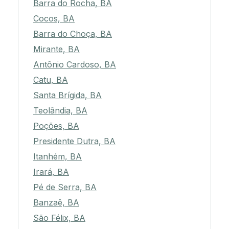
Barra do Rocha, BA
Cocos, BA
Barra do Choça, BA
Mirante, BA
Antônio Cardoso, BA
Catu, BA
Santa Brígida, BA
Teolândia, BA
Poções, BA
Presidente Dutra, BA
Itanhém, BA
Irará, BA
Pé de Serra, BA
Banzaê, BA
São Félix, BA