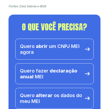
Fontes: Data Sebrae e IBGE
O QUE VOCÊ PRECISA?
Quero
abrir
um CNPJ MEI
agora
Quero fazer
declaração
anual
MEI
Quero
alterar
os dados do
meu MEI