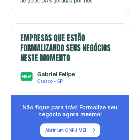
de guias DAS geradas por nós
EMPRESAS QUE ESTÃO
FORMALIZANDO SEUS NEGÓCIOS
NESTE MOMENTO
Japa’s açaí e sorveteria
Rio de Janeiro - RJ
Não fique para trás! Formalize seu
negócio agora mesmo!
Abrir um CNPJ MEI