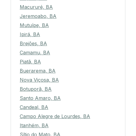
Macururé, BA
Jeremoabo, BA
Mutuípe, BA
Ipirá, BA
Brejões, BA
Camamu, BA
Piatã, BA
Buerarema, BA
Nova Viçosa, BA
Botuporã, BA
Santo Amaro, BA
Candeal, BA
Campo Alegre de Lourdes, BA
Itanhém, BA
Sítio do Mato, BA