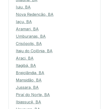
Iuiu, BA
Nova Redenção, BA
Iaçu, BA
Aramari, BA
Umburanas, BA
Crisópolis, BA
Itaju do Colônia, BA
Araci, BA
Itagibá, BA
Brejolândia, BA
Mansidão, BA
Jussara, BA
Piraí do Norte, BA
Ibiassucê, BA