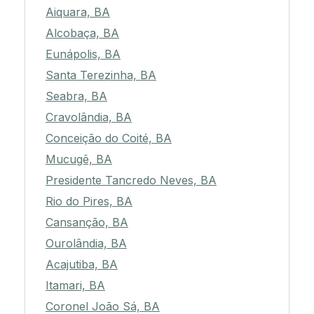
Aiquara, BA
Alcobaça, BA
Eunápolis, BA
Santa Terezinha, BA
Seabra, BA
Cravolândia, BA
Conceição do Coité, BA
Mucugê, BA
Presidente Tancredo Neves, BA
Rio do Pires, BA
Cansanção, BA
Ourolândia, BA
Acajutiba, BA
Itamari, BA
Coronel João Sá, BA