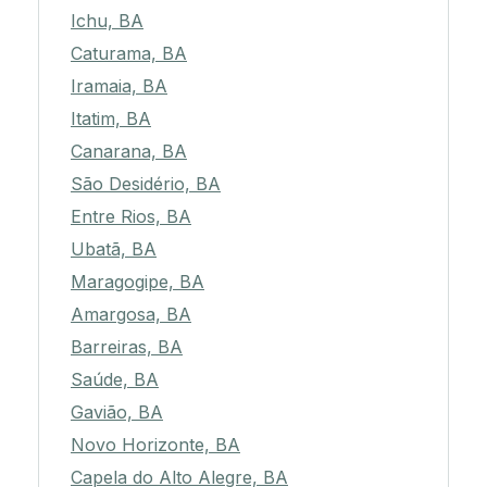
Ichu, BA
Caturama, BA
Iramaia, BA
Itatim, BA
Canarana, BA
São Desidério, BA
Entre Rios, BA
Ubatã, BA
Maragogipe, BA
Amargosa, BA
Barreiras, BA
Saúde, BA
Gavião, BA
Novo Horizonte, BA
Capela do Alto Alegre, BA