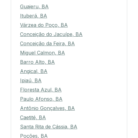
Guajeru, BA
Ituberá, BA
Várzea do Poço, BA
Conceição do Jacuípe, BA
Conceição da Feira, BA
Miguel Calmon, BA
Barro Alto, BA
Angical, BA
Ipiaú, BA
Floresta Azul, BA
Paulo Afonso, BA
Antônio Gonçalves, BA
Caetité, BA
Santa Rita de Cássia, BA
Poções, BA