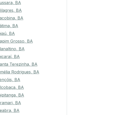
ussara, BA
ilagres, BA
acobina, BA
átima, BA
piaú, BA
apim Grosso, BA
lanaltino, BA
bicaraí, BA
anta Terezinha, BA
mélia Rodrigues, BA
ençóis, BA
lcobaça, BA
bipitanga, BA
ramari, BA
eabra, BA