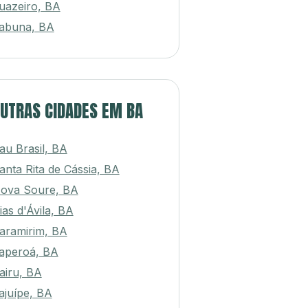
uazeiro, BA
tabuna, BA
UTRAS CIDADES EM BA
au Brasil, BA
anta Rita de Cássia, BA
ova Soure, BA
ias d'Ávila, BA
aramirim, BA
aperoá, BA
airu, BA
tajuípe, BA