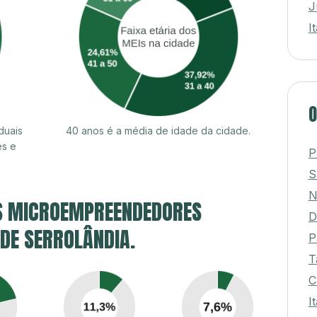
J
I
O
duais
40 anos é a média de idade da cidade.
es e
P
S
N
S MICROEMPREENDEDORES
D
 DE SERROLÂNDIA.
P
T
C
I