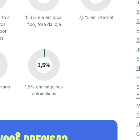
I
B
rta a
11,3% em em local
7,5% em internet
S
tos
fixo, fora da loja
É
por
es
B
I
S
N
P
S
reios
1,5% em máquinas
automáticas
T
M
T
U
C