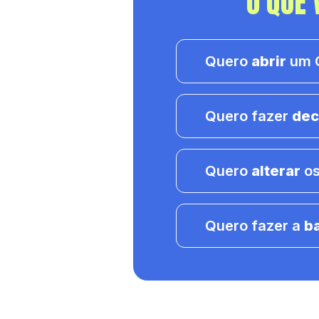
O QUE 
Quero
abrir
um C
Quero fazer
dec
Quero
alterar
os
Quero fazer a
b