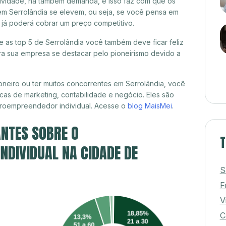
itividade, há também demanda, e isso faz com que os
em Serrolândia se elevem, ou seja, se você pensa em
ê já poderá cobrar um preço competitivo.
re as top 5 de Serrolândia você também deve ficar feliz
a sua empresa se destacar pelo pioneirismo devido a
neiro ou ter muitos concorrentes em Serrolândia, você
cas de marketing, contabilidade e negócio. Eles são
croempreendedor individual. Acesse o
blog MaisMei
.
NTES SOBRE O
T
DIVIDUAL NA CIDADE DE
S
F
V
C