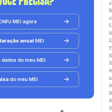
VOCÊ PRECISA?
J
M
J
NPJ MEI agora
F
I
C
laração anual
MEI
P
I
 dados do meu MEI
S
A
L
aixa
do meu MEI
A
I
A
S