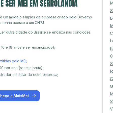
E SER MEI EM SERROLÂNDIA
M
S
 é um modelo simples de empresa criado pelo Governo
B
o tenha acesso a um CNPJ.
M
er outra cidade do Brasil e se encaixa nas condições
C
L
e 16 e 18 anos e ser emancipado);
I
C
mitidas pelo MEI
;
S
0 por ano (receita bruta);
I
trador ou titular de outra empresa;
G
G
M
heça a MaisMei
S
V