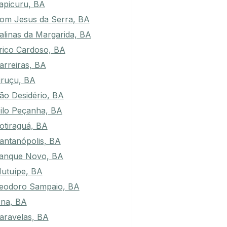
tapicuru, BA
om Jesus da Serra, BA
alinas da Margarida, BA
rico Cardoso, BA
arreiras, BA
tiruçu, BA
ão Desidério, BA
ilo Peçanha, BA
otiraguá, BA
antanópolis, BA
anque Novo, BA
utuípe, BA
eodoro Sampaio, BA
na, BA
aravelas, BA