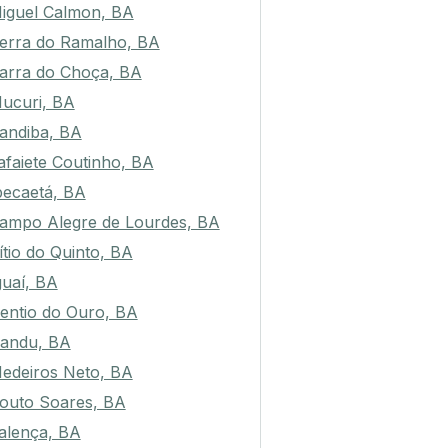
iguel Calmon, BA
erra do Ramalho, BA
arra do Choça, BA
ucuri, BA
andiba, BA
afaiete Coutinho, BA
pecaetá, BA
ampo Alegre de Lourdes, BA
ítio do Quinto, BA
guaí, BA
entio do Ouro, BA
andu, BA
edeiros Neto, BA
outo Soares, BA
alença, BA