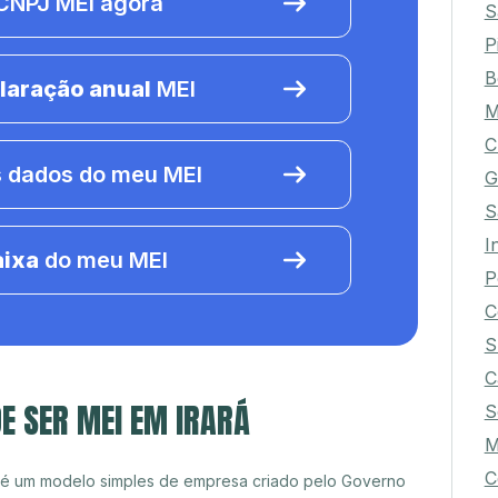
NPJ MEI agora
S
P
B
laração anual
MEI
M
C
 dados do meu MEI
G
S
I
aixa
do meu MEI
P
C
S
C
E SER MEI EM IRARÁ
S
M
C
 é um modelo simples de empresa criado pelo Governo