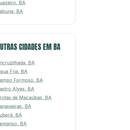
uazeiro, BA
tabuna, BA
UTRAS CIDADES EM BA
ncruzilhada, BA
gua Fria, BA
ampo Formoso, BA
astro Alves, BA
rotas de Macaúbas, BA
anavieiras, BA
tuberá, BA
emanso, BA