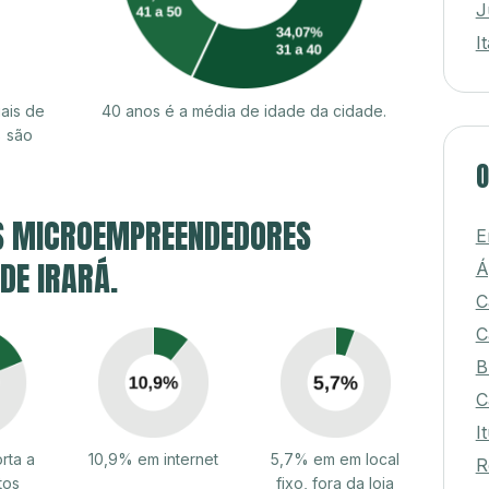
J
I
ais de
40 anos é a média de idade da cidade.
% são
O
S MICROEMPREENDEDORES
E
 DE IRARÁ.
Á
C
C
B
C
I
rta a
10,9% em internet
5,7% em em local
R
tos
fixo, fora da loja