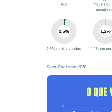
fixo
móveis ou 
ambulant
2,5% em televendas
1,2% em cor
Fontes: Data Sebrae e IBGE
O QUE 