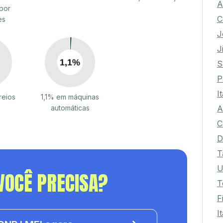
A
por
C
es
J
J
S
P
I
reios
1,1% em máquinas
A
automáticas
C
D
T
U
VOCÊ PRECISA?
T
F
I