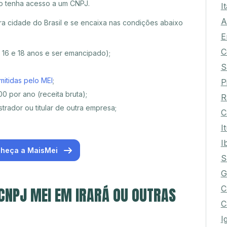
o tenha acesso a um CNPJ.
I
A
ra cidade do Brasil e se encaixa nas condições abaixo
E
C
e 16 e 18 anos e ser emancipado);
S
mitidas pelo MEI
;
P
0 por ano (receita bruta);
R
trador ou titular de outra empresa;
C
I
I
heça a MaisMei
S
G
C
 CNPJ MEI EM IRARÁ OU OUTRAS
C
I