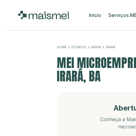
Início
Serviços M
HOME
ESTADOS
BAHIA
IRARÁ
MEI MICROEMPRE
IRARÁ, BA
Abert
Conheça a Mais
microem