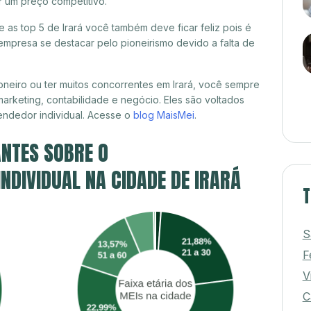
r um preço competitivo.
e as top 5 de Irará você também deve ficar feliz pois é
mpresa se destacar pelo pioneirismo devido a falta de
neiro ou ter muitos concorrentes em Irará, você sempre
marketing, contabilidade e negócio. Eles são voltados
ndedor individual. Acesse o
blog MaisMei
.
NTES SOBRE O
DIVIDUAL NA CIDADE DE IRARÁ
T
S
F
V
C