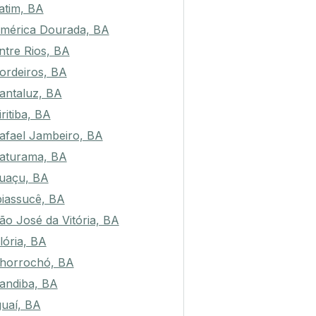
tatim, BA
mérica Dourada, BA
ntre Rios, BA
ordeiros, BA
antaluz, BA
iritiba, BA
afael Jambeiro, BA
aturama, BA
tuaçu, BA
biassucê, BA
ão José da Vitória, BA
lória, BA
horrochó, BA
andiba, BA
guaí, BA