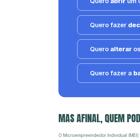
Quero
abrir
um C
Quero fazer
dec
Quero
alterar
os
Quero fazer a
b
MAS AFINAL, QUEM POD
O Microempreendedor Individual (MEI)