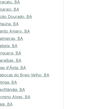
racatu, BA
oaraci, BA
oão Dourado, BA
itaúna, BA
anto Amaro, BA
almeiras, BA
tabela, BA
nguera, BA
araíbas, BA
ias d'Ávila, BA
abocas do Brejo Velho, BA
tinga, BA
eofilândia, BA
irmino Alves, BA
tagi, BA