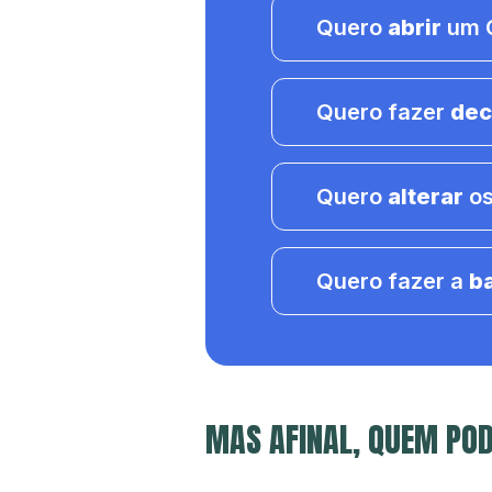
Quero
abrir
um C
Quero fazer
dec
Quero
alterar
os
Quero fazer a
b
MAS AFINAL, QUEM POD