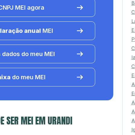
B
NPJ MEI agora
C
L
E
laração anual
MEI
P
C
 dados do meu MEI
I
C
E
aixa
do meu MEI
A
E
A
A
E SER MEI EM URANDI
A
I