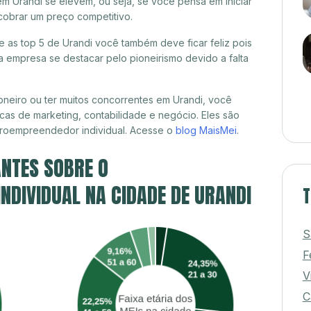
m Urandi se elevem, ou seja, se você pensa em iniciar
cobrar um preço competitivo.
re as top 5 de Urandi você também deve ficar feliz pois
 empresa se destacar pelo pioneirismo devido a falta
neiro ou ter muitos concorrentes em Urandi, você
cas de marketing, contabilidade e negócio. Eles são
croempreendedor individual. Acesse o
blog MaisMei
.
NTES SOBRE O
DIVIDUAL NA CIDADE DE URANDI
T
S
F
V
C