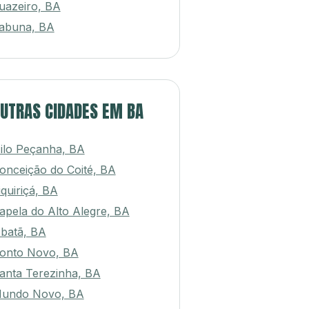
uazeiro, BA
tabuna, BA
UTRAS CIDADES EM BA
ilo Peçanha, BA
onceição do Coité, BA
iquiriçá, BA
apela do Alto Alegre, BA
batã, BA
onto Novo, BA
anta Terezinha, BA
undo Novo, BA