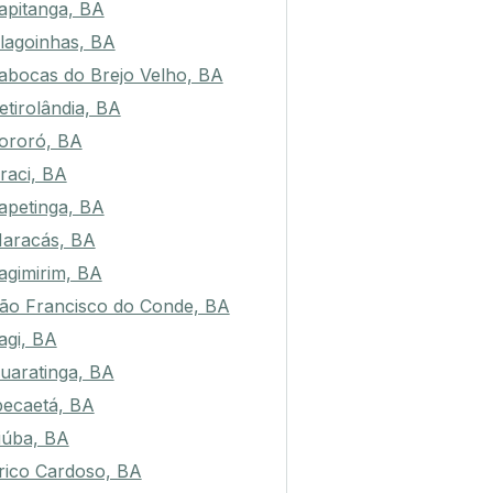
tapitanga, BA
lagoinhas, BA
abocas do Brejo Velho, BA
etirolândia, BA
tororó, BA
raci, BA
tapetinga, BA
aracás, BA
tagimirim, BA
ão Francisco do Conde, BA
tagi, BA
uaratinga, BA
pecaetá, BA
tiúba, BA
rico Cardoso, BA