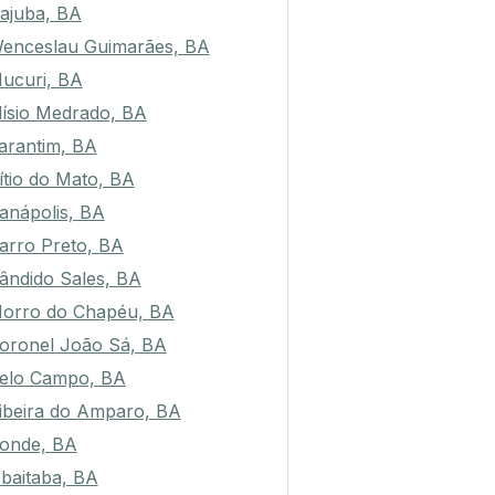
rajuba, BA
enceslau Guimarães, BA
ucuri, BA
lísio Medrado, BA
tarantim, BA
ítio do Mato, BA
anápolis, BA
arro Preto, BA
ândido Sales, BA
orro do Chapéu, BA
oronel João Sá, BA
elo Campo, BA
ibeira do Amparo, BA
onde, BA
baitaba, BA