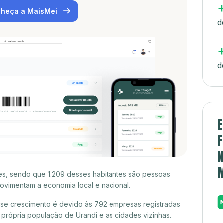
heça a MaisMei
d
d
E
F
N
tes, sendo que 1.209 desses habitantes são pessoas
ovimentam a economia local e nacional.
sse crescimento é devido às 792 empresas registradas
rópria população de Urandi e as cidades vizinhas.