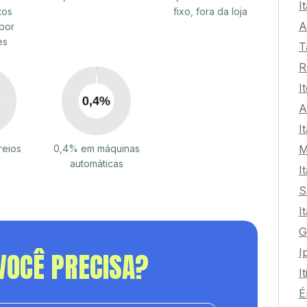
I
tos
fixo, fora da loja
A
por
es
T
R
I
A
I
M
reios
0,4% em máquinas
automáticas
I
S
I
G
I
VOCÊ PRECISA?
I
É