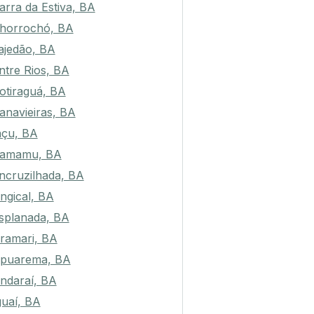
arra da Estiva, BA
horrochó, BA
ajedão, BA
ntre Rios, BA
otiraguá, BA
anavieiras, BA
açu, BA
amamu, BA
ncruzilhada, BA
ngical, BA
splanada, BA
ramari, BA
puarema, BA
ndaraí, BA
guaí, BA