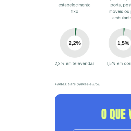
estabelecimento
porta, pos
fixo
móveis ou 
ambulant
2,2% em televendas
1,5% em cor
Fontes: Data Sebrae e IBGE
O QUE 