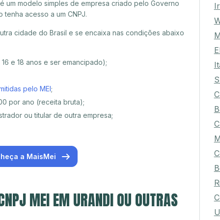
 é um modelo simples de empresa criado pelo Governo
I
o tenha acesso a um CNPJ.
W
tra cidade do Brasil e se encaixa nas condições abaixo
M
E
e 16 e 18 anos e ser emancipado);
I
S
mitidas pelo MEI
;
C
0 por ano (receita bruta);
B
trador ou titular de outra empresa;
C
M
C
heça a MaisMei
B
R
 CNPJ MEI EM URANDI OU OUTRAS
C
U