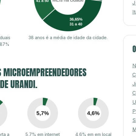
J
I
duais
38 anos é a média de idade da cidade.
7,87%
O
N
S MICROEMPREENDEDORES
C
 DE URANDI.
J
C
U
P
S
M
rta a
5,7% em internet
4,6% em em local