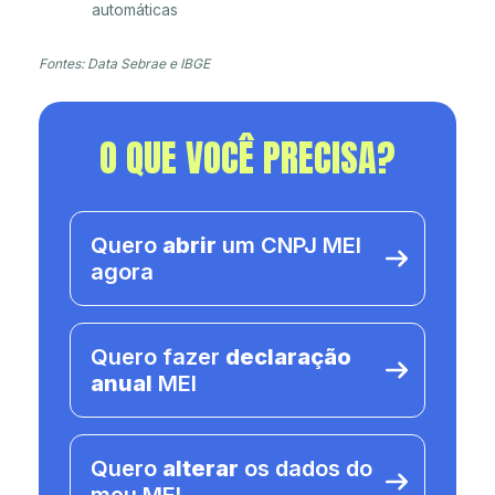
automáticas
Fontes: Data Sebrae e IBGE
O QUE VOCÊ PRECISA?
Quero
abrir
um CNPJ MEI
agora
Quero fazer
declaração
anual
MEI
Quero
alterar
os dados do