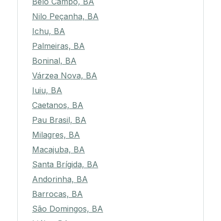
Belo Campo, BA
Nilo Peçanha, BA
Ichu, BA
Palmeiras, BA
Boninal, BA
Várzea Nova, BA
Iuiu, BA
Caetanos, BA
Pau Brasil, BA
Milagres, BA
Macajuba, BA
Santa Brígida, BA
Andorinha, BA
Barrocas, BA
São Domingos, BA