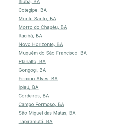
Itiúba, BA
Cotegipe, BA
Monte Santo, BA
Morro do Chapéu, BA
Itagibá, BA
Novo Horizonte, BA
Muquém do São Francisco, BA
Planalto, BA
Gongogi, BA
Firmino Alves, BA
Ipiaú, BA
Cordeiros, BA
Campo Formoso, BA
São Miguel das Matas, BA
Tapiramutá, BA