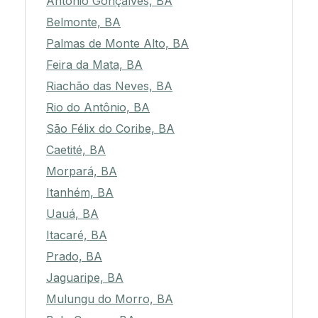
Antônio Gonçalves, BA
Belmonte, BA
Palmas de Monte Alto, BA
Feira da Mata, BA
Riachão das Neves, BA
Rio do Antônio, BA
São Félix do Coribe, BA
Caetité, BA
Morpará, BA
Itanhém, BA
Uauá, BA
Itacaré, BA
Prado, BA
Jaguaripe, BA
Mulungu do Morro, BA