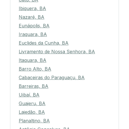
Ibiquera, BA
Nazaré, BA
Eunápolis, BA
Iraquara, BA
Euclides da Cunha, BA
Livramento de Nossa Senhora, BA
Itaquara, BA
Barro Alto, BA
Cabaceiras do Paraguaçu, BA
Barreiras, BA
Uibaí, BA
Guajeru, BA
Lajedão, BA
Planaltino, BA