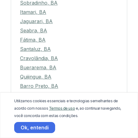
Sobradinho, BA
Itamari, BA
Jaguarari, BA
Seabra, BA
Fátima, BA
Santaluz, BA
Cravolândia, BA
Buerarema, BA
Quijingue, BA
Barro Preto, BA
Encruzilhada, BA
Utilizamos cookies essenciais e tecnologias semelhantes de
Porto Seguro, BA
acordo com nossos
Termos de uso
e, ao continuar navegando,
Ipupiara, BA
você concorda com estas condições.
Canápolis, BA
Ok, entendi
Camacan, BA