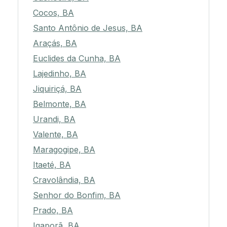
Cocos, BA
Santo Antônio de Jesus, BA
Araçás, BA
Euclides da Cunha, BA
Lajedinho, BA
Jiquiriçá, BA
Belmonte, BA
Urandi, BA
Valente, BA
Maragogipe, BA
Itaeté, BA
Cravolândia, BA
Senhor do Bonfim, BA
Prado, BA
Igaporã, BA