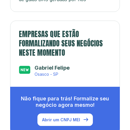
EMPRESAS QUE ESTÃO
FORMALIZANDO SEUS NEGÓCIOS
NESTE MOMENTO
Japa’s açaí e sorveteria
Rio de Janeiro - RJ
Não fique para trás! Formalize seu
negócio agora mesmo!
Abrir um CNPJ MEI