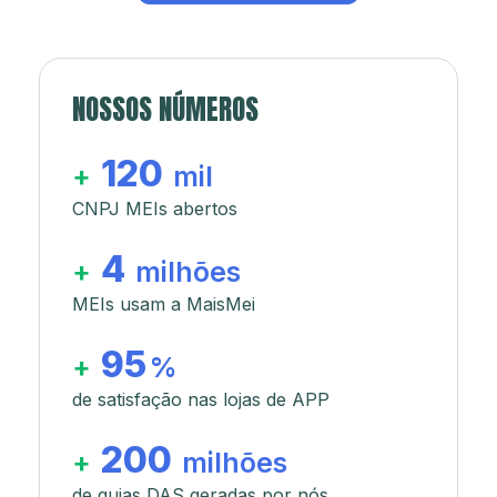
NOSSOS NÚMEROS
120
+
mil
CNPJ MEIs abertos
4
+
milhões
MEIs usam a MaisMei
95
+
%
de satisfação nas lojas de APP
200
+
milhões
de guias DAS geradas por nós