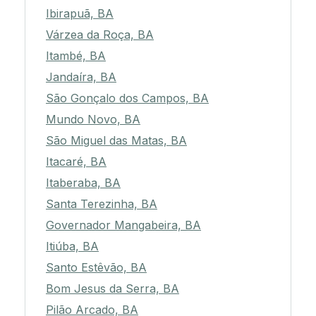
Ibirapuã, BA
Várzea da Roça, BA
Itambé, BA
Jandaíra, BA
São Gonçalo dos Campos, BA
Mundo Novo, BA
São Miguel das Matas, BA
Itacaré, BA
Itaberaba, BA
Santa Terezinha, BA
Governador Mangabeira, BA
Itiúba, BA
Santo Estêvão, BA
Bom Jesus da Serra, BA
Pilão Arcado, BA