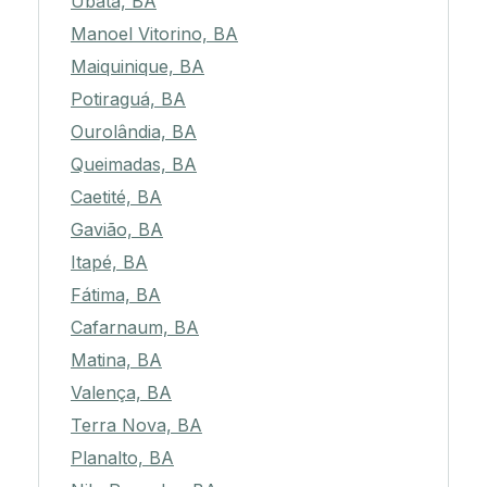
Ubatã, BA
Manoel Vitorino, BA
Maiquinique, BA
Potiraguá, BA
Ourolândia, BA
Queimadas, BA
Caetité, BA
Gavião, BA
Itapé, BA
Fátima, BA
Cafarnaum, BA
Matina, BA
Valença, BA
Terra Nova, BA
Planalto, BA