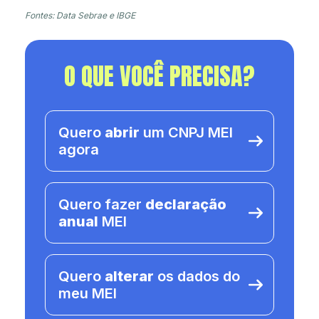
Fontes: Data Sebrae e IBGE
O QUE VOCÊ PRECISA?
Quero
abrir
um CNPJ MEI
agora
Quero fazer
declaração
anual
MEI
Quero
alterar
os dados do
meu MEI