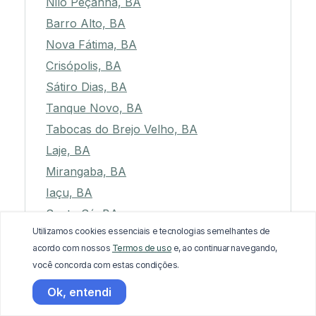
Nilo Peçanha, BA
Barro Alto, BA
Nova Fátima, BA
Crisópolis, BA
Sátiro Dias, BA
Tanque Novo, BA
Tabocas do Brejo Velho, BA
Laje, BA
Mirangaba, BA
Iaçu, BA
Sento Sé, BA
Utilizamos cookies essenciais e tecnologias semelhantes de
Barro Preto, BA
acordo com nossos
Termos de uso
e, ao continuar navegando,
Alcobaça, BA
você concorda com estas condições.
Irará, BA
Ok, entendi
Uauá, BA