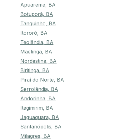
Apuarema, BA
Botuporã, BA
Tanquinho, BA
Itororó, BA
Teolândia, BA
Maetinga, BA
Nordestina, BA
Biritinga, BA
Piraí do Norte, BA
Serrolândia, BA
Andorinha, BA
Itagimirim, BA
Jaguaquara, BA
Santanópolis, BA
Milagres, BA