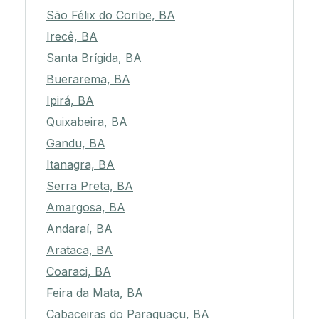
São Félix do Coribe, BA
Irecê, BA
Santa Brígida, BA
Buerarema, BA
Ipirá, BA
Quixabeira, BA
Gandu, BA
Itanagra, BA
Serra Preta, BA
Amargosa, BA
Andaraí, BA
Arataca, BA
Coaraci, BA
Feira da Mata, BA
Cabaceiras do Paraguaçu, BA