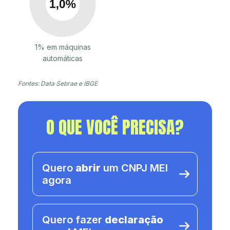
1% em máquinas
automáticas
Fontes: Data Sebrae e IBGE
O QUE VOCÊ PRECISA?
Quero
abrir
um CNPJ MEI
agora
Quero fazer
declaração