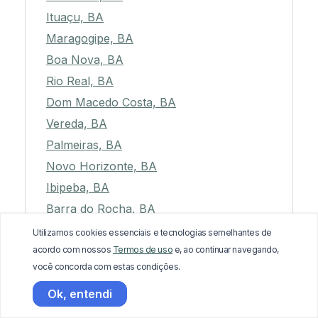
Ituaçu, BA
Maragogipe, BA
Boa Nova, BA
Rio Real, BA
Dom Macedo Costa, BA
Vereda, BA
Palmeiras, BA
Novo Horizonte, BA
Ibipeba, BA
Barra do Rocha, BA
Miguel Calmon, BA
Utilizamos cookies essenciais e tecnologias semelhantes de
acordo com nossos
Termos de uso
e, ao continuar navegando,
Cipó, BA
você concorda com estas condições.
Valente, BA
Ok, entendi
Sítio do Mato, BA
Nova Canaã, BA