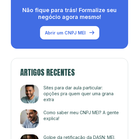
Não fique para trás! Formalize seu
negócio agora mesmo!
Abrir um CNPJ MEI
ARTIGOS RECENTES
Sites para dar aula particular:
opções pra quem quer uma grana
extra
Como saber meu CNPJ MEI? A gente
explica!
Golpe da retificação da DASN: MEI,