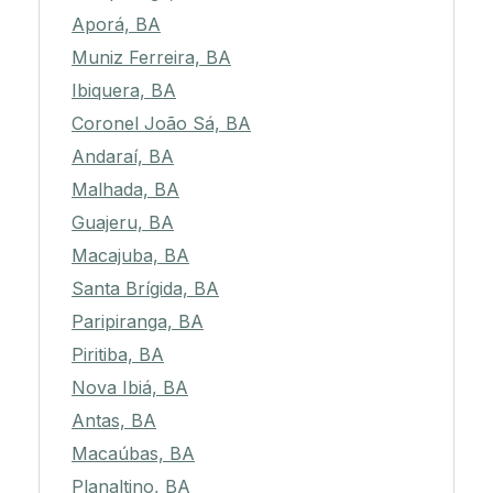
Aporá, BA
Muniz Ferreira, BA
Ibiquera, BA
Coronel João Sá, BA
Andaraí, BA
Malhada, BA
Guajeru, BA
Macajuba, BA
Santa Brígida, BA
Paripiranga, BA
Piritiba, BA
Nova Ibiá, BA
Antas, BA
Macaúbas, BA
Planaltino, BA