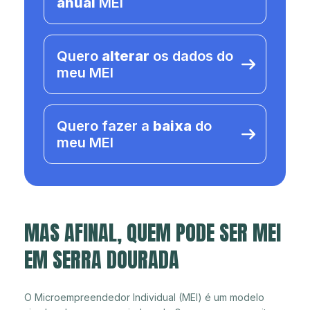
anual
MEI
Quero
alterar
os dados do
meu MEI
Quero fazer a
baixa
do
meu MEI
MAS AFINAL, QUEM PODE SER MEI
EM SERRA DOURADA
O Microempreendedor Individual (MEI) é um modelo