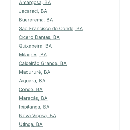
Amargosa, BA
Jacaraci, BA
Buerarema, BA
São Francisco do Conde, BA
Cícero Dantas, BA
Quixabeira, BA
Milagres, BA
Caldeirão Grande, BA
Macururé, BA
Aiquara, BA
Conde, BA
Maracás, BA
Ibipitanga, BA
Nova Viçosa, BA
Utinga, BA