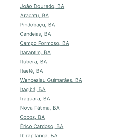
João Dourado, BA
Aracatu, BA
Pindobaçu, BA
Candeias, BA
Campo Formoso, BA
Itarantim, BA
Ituberá, BA
Itaeté, BA
Wenceslau Guimarães, BA
Itagibá, BA
Iraquara, BA
Nova Fátima, BA
Cocos, BA
Érico Cardoso, BA
Ibirapitanga, BA