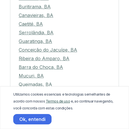
Buritirama, BA
Canavieiras, BA
Caetité, BA
Serrolândia, BA
Guaratinga, BA
Conceição do Jacuípe, BA
Ribeira do Amparo, BA
Barra do Choça, BA
Mucuri, BA
Queimadas, BA
Carinhanha, BA
Utilizamos cookies essenciais e tecnologias semelhantes de
Prado, BA
acordo com nossos
Termos de uso
e, ao continuar navegando,
você concorda com estas condições.
Bom Jesus da Lapa, BA
Biritinga, BA
Ok, entendi
Morpará, BA