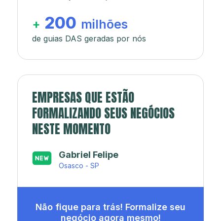
200
+
milhões
de guias DAS geradas por nós
EMPRESAS QUE ESTÃO
FORMALIZANDO SEUS NEGÓCIOS
NESTE MOMENTO
Japa’s açaí e sorveteria
Rio de Janeiro - RJ
Não fique para trás! Formalize seu
negócio agora mesmo!