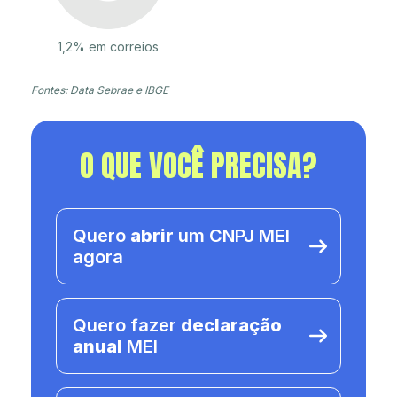
1,2% em correios
Fontes: Data Sebrae e IBGE
O QUE VOCÊ PRECISA?
Quero
abrir
um CNPJ MEI
agora
Quero fazer
declaração
anual
MEI