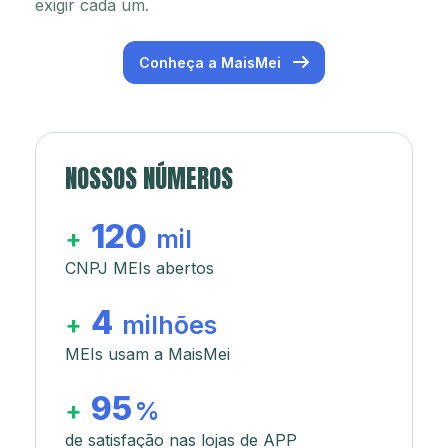
exigir cada um.
Conheça a MaisMei
NOSSOS NÚMEROS
120
+
mil
CNPJ MEIs abertos
4
+
milhões
MEIs usam a MaisMei
95
+
%
de satisfação nas lojas de APP