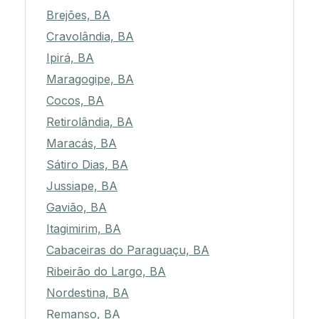
Brejões, BA
Cravolândia, BA
Ipirá, BA
Maragogipe, BA
Cocos, BA
Retirolândia, BA
Maracás, BA
Sátiro Dias, BA
Jussiape, BA
Gavião, BA
Itagimirim, BA
Cabaceiras do Paraguaçu, BA
Ribeirão do Largo, BA
Nordestina, BA
Remanso, BA