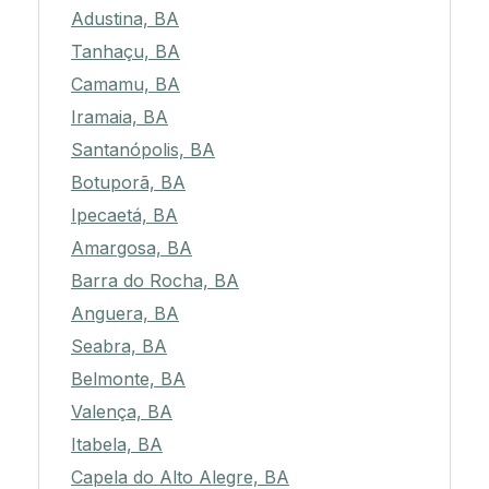
Adustina, BA
Tanhaçu, BA
Camamu, BA
Iramaia, BA
Santanópolis, BA
Botuporã, BA
Ipecaetá, BA
Amargosa, BA
Barra do Rocha, BA
Anguera, BA
Seabra, BA
Belmonte, BA
Valença, BA
Itabela, BA
Capela do Alto Alegre, BA