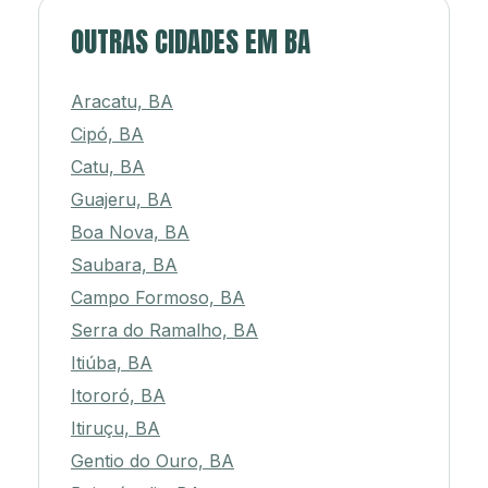
OUTRAS CIDADES EM BA
Aracatu, BA
Cipó, BA
Catu, BA
Guajeru, BA
Boa Nova, BA
Saubara, BA
Campo Formoso, BA
Serra do Ramalho, BA
Itiúba, BA
Itororó, BA
Itiruçu, BA
Gentio do Ouro, BA