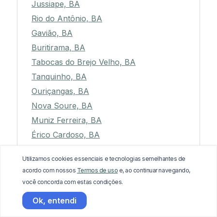
Jussiape, BA
Rio do Antônio, BA
Gavião, BA
Buritirama, BA
Tabocas do Brejo Velho, BA
Tanquinho, BA
Ouriçangas, BA
Nova Soure, BA
Muniz Ferreira, BA
Érico Cardoso, BA
Conceição da Feira, BA
Utilizamos cookies essenciais e tecnologias semelhantes de
Morpará, BA
acordo com nossos
Termos de uso
e, ao continuar navegando,
Dom Basílio, BA
você concorda com estas condições.
Lamarão, BA
Ok, entendi
Lafaiete Coutinho, BA