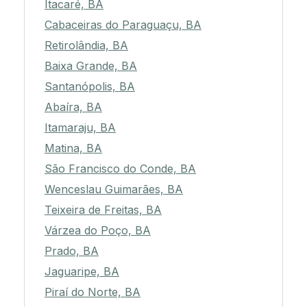
Itacaré, BA
Cabaceiras do Paraguaçu, BA
Retirolândia, BA
Baixa Grande, BA
Santanópolis, BA
Abaíra, BA
Itamaraju, BA
Matina, BA
São Francisco do Conde, BA
Wenceslau Guimarães, BA
Teixeira de Freitas, BA
Várzea do Poço, BA
Prado, BA
Jaguaripe, BA
Piraí do Norte, BA