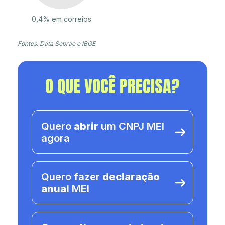
0,4% em correios
Fontes: Data Sebrae e IBGE
O QUE VOCÊ PRECISA?
Quero
abrir
um CNPJ MEI
agora
Quero fazer
declaração
anual
MEI