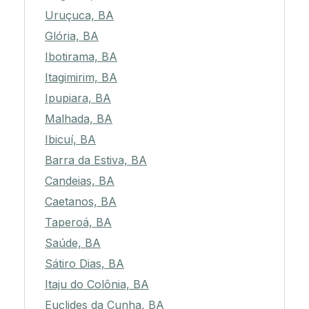
Uruçuca, BA
Glória, BA
Ibotirama, BA
Itagimirim, BA
Ipupiara, BA
Malhada, BA
Ibicuí, BA
Barra da Estiva, BA
Candeias, BA
Caetanos, BA
Taperoá, BA
Saúde, BA
Sátiro Dias, BA
Itaju do Colônia, BA
Euclides da Cunha, BA