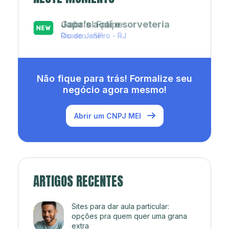
Japa’s açaí e sorveteria
Rio de Janeiro - RJ
Não fique para trás! Formalize seu
negócio agora mesmo!
Abrir um CNPJ MEI
ARTIGOS RECENTES
Sites para dar aula particular:
opções pra quem quer uma grana
extra