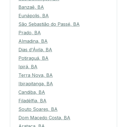
Banzaê, BA
Eunápolis, BA
São Sebastião do Passé, BA
Prado, BA
Almadina, BA
Dias d'Ávila, BA
Potiraguá, BA
Ipirá, BA
Terra Nova, BA
Ibirapitanga, BA
Candiba, BA
Filadélfia, BA
Souto Soares, BA
Dom Macedo Costa, BA
Arataca, BA