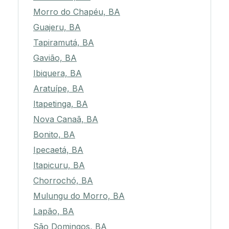
Morro do Chapéu, BA
Guajeru, BA
Tapiramutá, BA
Gavião, BA
Ibiquera, BA
Aratuípe, BA
Itapetinga, BA
Nova Canaã, BA
Bonito, BA
Ipecaetá, BA
Itapicuru, BA
Chorrochó, BA
Mulungu do Morro, BA
Lapão, BA
São Domingos, BA