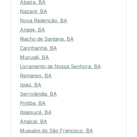
Abaíra, BA
Nazaré, BA
Nova Redenção, BA
Anagé, BA
Riacho de Santana, BA
Carinhanha, BA
Mucugê, BA
Livramento de Nossa Senhora, BA
Remanso, BA
Ipiaú, BA
Serrolândia, BA
Piritiba, BA
Ibiassucê, BA
Angical, BA
Muquém do São Francisco, BA