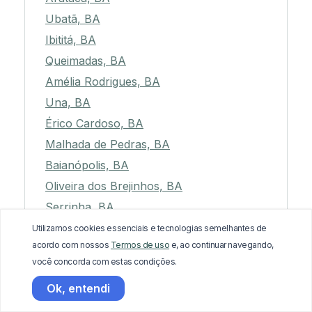
Ubatã, BA
Ibititá, BA
Queimadas, BA
Amélia Rodrigues, BA
Una, BA
Érico Cardoso, BA
Malhada de Pedras, BA
Baianópolis, BA
Oliveira dos Brejinhos, BA
Serrinha, BA
Boninal, BA
Utilizamos cookies essenciais e tecnologias semelhantes de
acordo com nossos
Termos de uso
e, ao continuar navegando,
Uauá, BA
você concorda com estas condições.
Jaborandi, BA
Ok, entendi
Várzea da Roça, BA
Ibitiara, BA