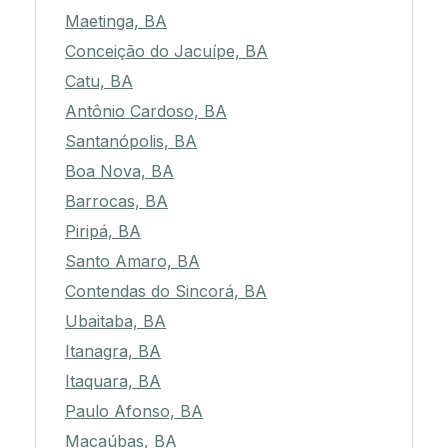
Maetinga, BA
Conceição do Jacuípe, BA
Catu, BA
Antônio Cardoso, BA
Santanópolis, BA
Boa Nova, BA
Barrocas, BA
Piripá, BA
Santo Amaro, BA
Contendas do Sincorá, BA
Ubaitaba, BA
Itanagra, BA
Itaquara, BA
Paulo Afonso, BA
Macaúbas, BA