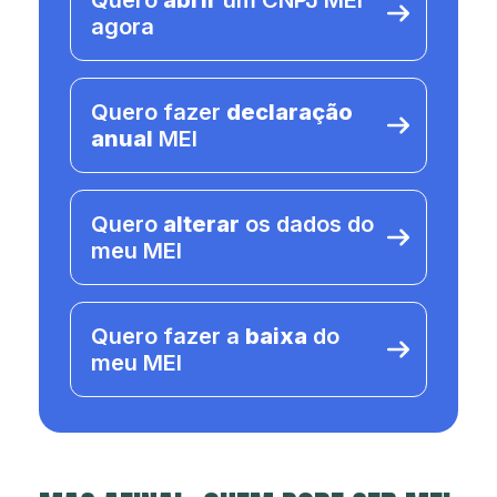
Quero
abrir
um CNPJ MEI
agora
Quero fazer
declaração
anual
MEI
Quero
alterar
os dados do
meu MEI
Quero fazer a
baixa
do
meu MEI