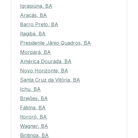
Igrapiúna, BA
Araçás, BA
Barro Preto, BA
Itagibá, BA
Presidente Jânio Quadros, BA
Morpará, BA
América Dourada, BA
Novo Horizonte, BA
Santa Cruz da Vitória, BA
Ichu, BA
Brejões, BA
Fátima, BA
Itororó, BA
Wagner, BA
Biritinga, BA