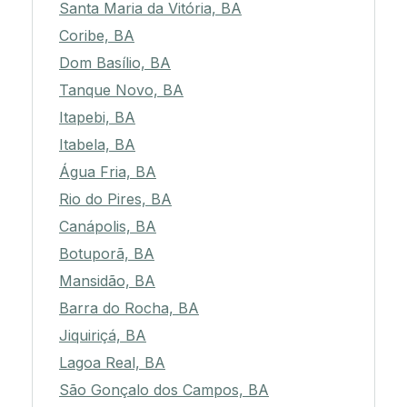
Santa Maria da Vitória, BA
Coribe, BA
Dom Basílio, BA
Tanque Novo, BA
Itapebi, BA
Itabela, BA
Água Fria, BA
Rio do Pires, BA
Canápolis, BA
Botuporã, BA
Mansidão, BA
Barra do Rocha, BA
Jiquiriçá, BA
Lagoa Real, BA
São Gonçalo dos Campos, BA