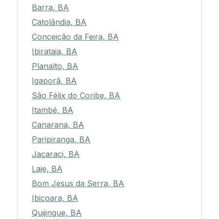
Barra, BA
Catolândia, BA
Conceição da Feira, BA
Ibirataia, BA
Planalto, BA
Igaporã, BA
São Félix do Coribe, BA
Itambé, BA
Canarana, BA
Paripiranga, BA
Jacaraci, BA
Laje, BA
Bom Jesus da Serra, BA
Ibicoara, BA
Quijingue, BA